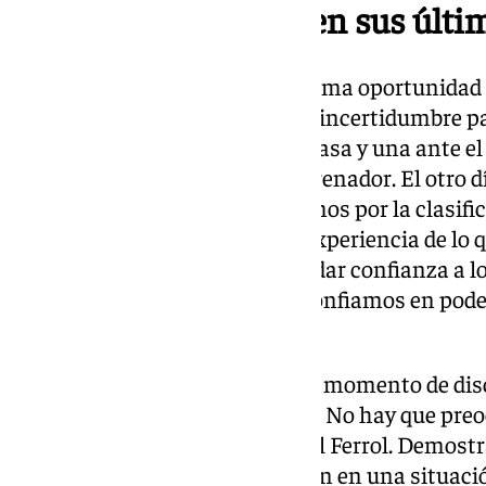
Un Racing de Ferrol en sus últi
Racing de Ferrol: “Tienen su última oportunidad
inicio. Debutamos allí, era todo incertidumbre p
últimas victorias son fuera de casa y una ante el 
equipo que ha cambiado de entrenador. El otro d
respetamos al máximo. Tendemos por la clasificac
respeto. Nosotros tenemos la experiencia de lo 
Tenerife. Estoy muy metido en dar confianza a lo
somos. Valientes y atrevidos. Confiamos en pode
gente”.
Partido ante el Ferrol: “No es un momento de di
la sensación de partido trampa. No hay que preo
ocuparse del presente y ese es el Ferrol. Demostr
equipos ya están situados. Están en una situac