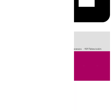
HOY
|
Fútbol
Primera División
Crisis Migratoria en Ceuta
Sucesos
101 Televisión
Andalucía