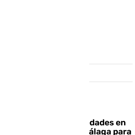
Andalucía
Pellicer anuncia novedades en
la convocatoria del Málaga para