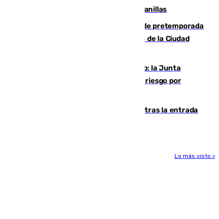
detectar un mosquito positivo en Campanillas
Málaga-Ceuta: cuarto compromiso de pretemporada
de los blanquiazules en busca del Trofeo de la Ciudad
Autónoma
Málaga, en alerta por el virus del Nilo: la Junta
decreta Campanillas como zona de alto riesgo por
varios casos recientes
El Gobierno registra 1.342 menores tras la entrada
masiva del pasado 30 de julio
Lo más visto >
Más noticias
Ver más >