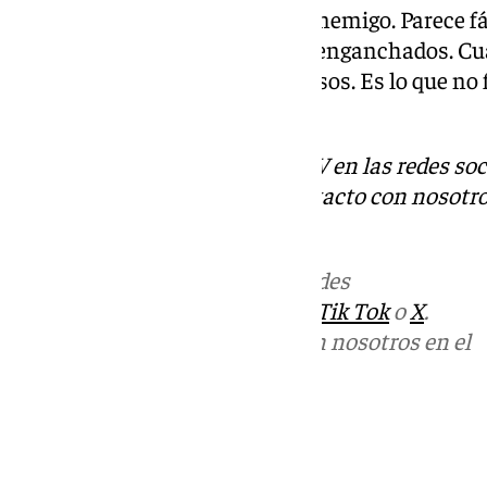
confiarnos sería nuestro peor enemigo. Parece fá
no es así. Necesitamos a todos enganchados. Cu
recuperar. Ser agresivos e intensos. Es lo que n
minutos de Albacete”.
Descubre más noticias de 101TV en las redes soc
Tok
o
X
. Puedes ponerte en contacto con nosotro
informativos@101tv.es
Más noticias de
101TV
en las redes
sociales:
Instagram
,
Facebook
,
Tik Tok
o
X
.
Puedes ponerte en contacto con nosotros en el
correo
informativos@101tv.es
Tags:
Últimas noticias