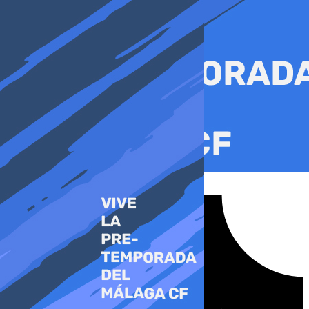
Ir
al
contenido
Tiktok