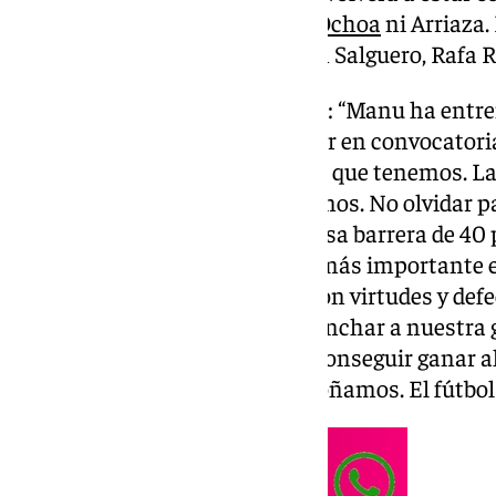
estarán Izan Merino, Cordero, Ochoa
ni Arriaza.
jugadores de la lista que forman Salguero, Rafa 
Disponibilidad de Manu Molina: “Manu ha entre
ha hecho gran parte. Podrá estar en convocatori
que asumir. Es un guerrero más que tenemos. L
partido decidimos no lamentarnos. No olvidar pa
muchísimas ganas de romper esa barrera de 40
victoria desde hace tiempo. Lo más importante 
mental y con determinación. Con virtudes y defe
Tenemos que transmitir y enganchar a nuestra 
después de Albacete fue como conseguir ganar al
gente. Nos llevan a cosas que soñamos. El fútbol 