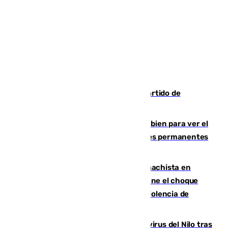
Sigue en directo el Ceuta-Málaga, partido de
pretemporada en 101TV
¿Qué puede pasar si no te proteges bien para ver el
eclipse?: los expertos alertan de lesiones permanentes
de retina
Moreno condena el último crimen machista en
Benahavís mientras el Gobierno mantiene el choque
con la Junta por las competencias de violencia de
género
Málaga refuerza la vigilancia por el virus del Nilo tras