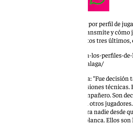
No convocatoria de Arriaza: “Es por perfil de ju
Málaga. Sobre todo por lo que transmite y cómo j
Alexis nos dan otro perfil. De estos tres últimos
https://www.101tv.es/estos-son-los-perfiles-de
subido-al-primer-equipo-del-malaga/
Descarte de Sangalli ante el Alba: “Fue decisión t
cubierto ese triángulo. Son decisiones técnicas. 
trabaja al máximo. Ayuda al compañero. Son deci
épocas han sido por actitud con otros jugadores
estar. Nunca he disparado contra nadie desde qu
la clave, pero nadie tiene carta blanca. Ellos son