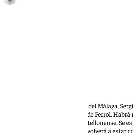
Pedro Jiménez
jueves, 20 marzo 2025, 16:05
Compartir:
Este jueves habló el entrenador del Málaga, Serg
previa al partido ante el Racing de Ferrol. Habrá
tal y como ha confirmado el castellonense. Se e
mientras que Sangalli también volverá a estar c