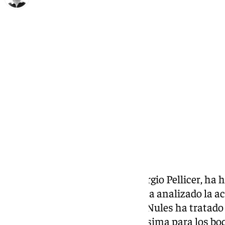
Ignacio Pérez
viernes, 4 octubre 2024, 17:14
Compartir:
El entrenador del
Málaga CF
, Sergio Pellicer, ha
ante el Dépor en Riazor donde ha analizado la a
Además de lo futbolístico, el de Nules ha tratad
una inminente alta importantísima para los boq