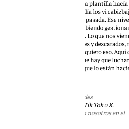
cosa es importante. EL 90% de la plantilla hací
derrota. Es cierto que el primer día los vi cabizba
que recordar lo de la temporada pasada. Ese nive
en esta etapa. Nos viene bien sabiendo gestionar
rotaciones, ya lo tenia señalado. Lo que nos vie
equipos. Quiero jugadores alegres y descarados, 
derrota y agachen la cabeza, no quiero eso. Aquí 
nos ha marcado el camino es que hay que luchar, 
pase. eso es innegociable. Creo que lo están haci
Más noticias de
101TV
en las redes
sociales:
Instagram
,
Facebook
,
Tik Tok
o
X
.
Puedes ponerte en contacto con nosotros en el
correo
informativos@101tv.es