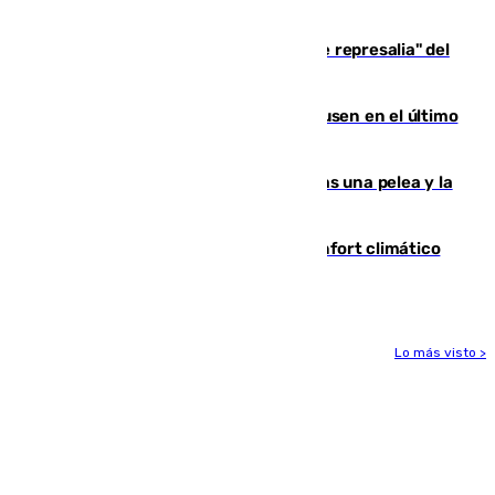
de 500 efectivos trabajando
Italia responde ante las "medidas de represalia" del
Gobierno de Sánchez
El Sevilla se desinfla ante el Leverkusen en el último
ensayo (1-2)
Tensión en la prisión de Alhaurín tras una pelea y la
incautación de un punzón
Málaga contabiliza 148 zonas de confort climático
para enfrentar las altas temperaturas
Lo más visto >
Más noticias
Ver más >