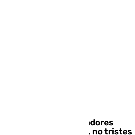
Andalucía
Pellicer: «Quiero jugadores
descarados y alegres, no tristes