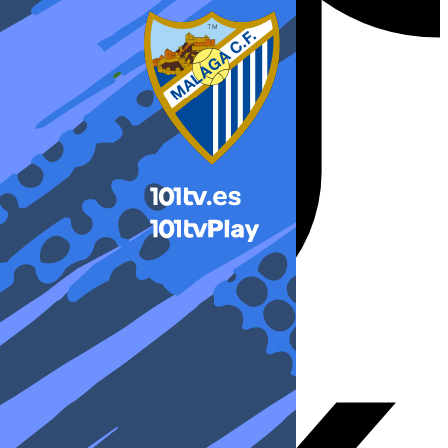
X-twitter