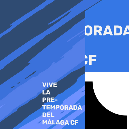
Ir
al
contenido
Tiktok