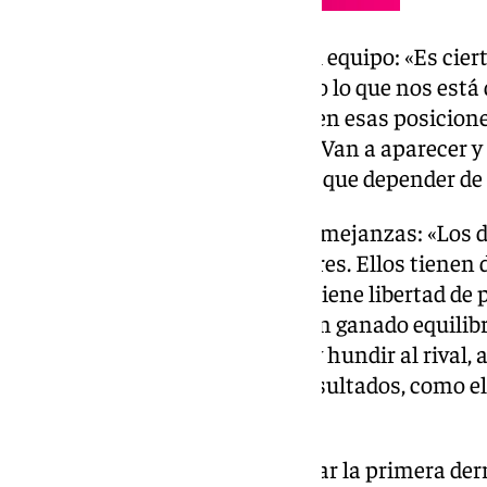
Antoñito y su importancia en el equipo: «Es cier
está siendo importante por todo lo que nos está 
gol. También hay que decir que en esas posicion
algunos han llegado más tarde. Van a aparecer y
Nosotros con todo, no tenemos que depender de 
El Dépor, un rival con ciertas semejanzas: «Los
con distintos perfiles de jugadores. Ellos tienen 
además de un Lucas Pérez que tiene libertad de
Yeremay y Mella. Con Mfulu han ganado equilibri
protagonistas con la posesión y hundir al rival, 
suelen hacerlo a pesar de los resultados, como el
al final».
Sensaciones después de saborear la primera derr