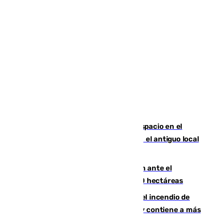
Las marca internacionales ganan espacio en el
Centro de Málaga: La Tagliatella abre en el antiguo local
de Vox Sports Bar
Moreno pide extremar la precaución ante el
incendio de Niebla, que supera las 4.000 hectáreas
340 personas más desalojadas por el incendio de
Niebla, que mantiene a 410 evacuadas y contiene a más