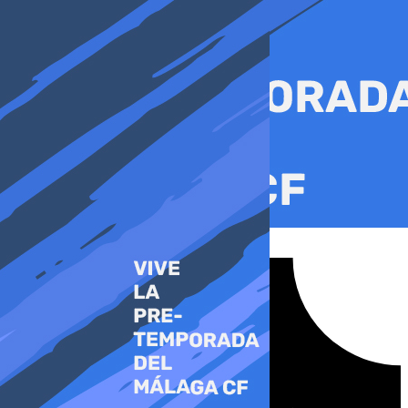
Ir
al
contenido
Tiktok