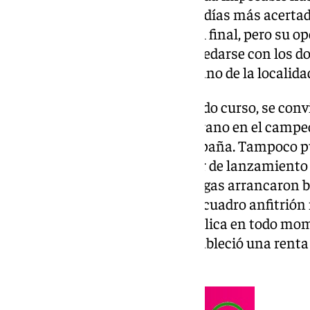
noviembre en Vícar. No tuvo su días más acertado
intentarlo ni de insistir hasta el final, pero su o
contundente en ataque para quedarse con los d
celebrada en el Pabellón José Cano de la localid
C.D. Agrinova BM. Vícar, el pasado curso, se conv
pudo batir el conjunto antequerano en el campeon
conseguirlo en esta nueva campaña. Tampoco pu
con jugadores con mucho poder de lanzamiento q
altísima. Los pupilos de José Vegas arrancaron b
en el marcador, sin embargo, el cuadro anfitrión
estar preparador para dar la réplica en todo mome
tiempo, pisó el acelerador y estableció una renta 
12).