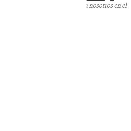
Puedes ponerte en contacto con nosotros en el
correo
informativos@101tv.es
Tags:
Últimas noticias