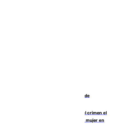
Una ONG malagueña ganará un año de
comunicación gratuita con Apecom
Confiesa en un diario ser el autor del crimen el
hombre en prisión por asesinato de una mujer en
Benahavís