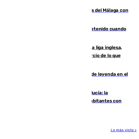
Juanpe vuelve a los entrenamientos del Málaga con
el grupo de manera progresiva
Mata a su expareja en Murcia y es detenido cuando
huía hacia Granada
El Boreham Wood, equipo de la quinta liga inglesa,
rechaza una oferta equivalente a un tercio de lo que
vale el club por un jugador
La familia Hernangómez: un legado de leyenda en el
mundo del baloncesto
Nuevo récord de población en Andalucía: la
comunidad supera los 8,7 millones de habitantes con
una alta tasa de extranjeros
Lo más visto >