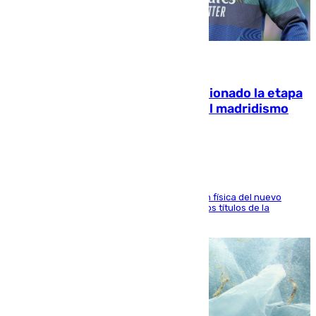
06.08.2026
El malagueño Brahim afronta ilusionado la etapa
con Mourinho y considera que «el madridismo
está contento con mi fútbol»
El atacante malagueño destaca la preparación física del nuevo
cuerpo técnico y fija como meta pelear todos los títulos de la
temporada