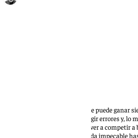
Eduardo Villalón
lunes, 1 diciembre 2025, 11:35
Compartir:
Un mal día está permitido. No se puede ganar si
necesarias para aprender, corregir errores y, lo
capacidad para levantarse y volver a competir a
BM Torcal llevaba una temporada impecable hast