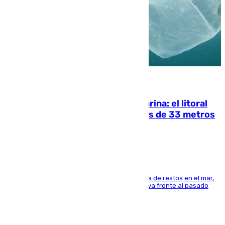
05.08.2026
Julio supera a junio en basura marina: el litoral
occidental malagueño recoge más de 33 metros
cúbicos de residuos
La actividad veraniega incrementa la presencia de restos en el mar,
aunque los datos reflejan una evolución positiva frente al pasado
verano