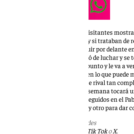
En la segunda mitad, locales y visitantes mostra
se dedicó a defender su ventaja y si trataban de
la respuesta adecuada para seguir por delante en
Antequera BM Torcal nunca dejó de luchar y se 
pudo aspirar a llevarse ningún punto y le va a ve
continuar trabajando duro, ver en lo que puede 
oportunidad para doblegar a este rival tan compl
victoria para Vícar. La próxima semana tocará u
fin al 2025, habrá dos partidos seguidos en el P
para despedir la primera vuelta y otro para dar 
Más noticias de
101TV
en las redes
sociales:
Instagram
,
Facebook
,
Tik Tok
o
X
.