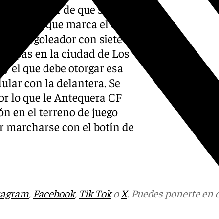
tro. A pesar de que se le
l Alcorcón que marca el corte
máximo goleador con siete
 etapas en la ciudad de Los
 y el que debe otorgar esa
ular con la delantera. Se
or lo que le Antequera CF
ón en el terreno de juego
er marcharse con el botín de
tagram
,
Facebook
,
Tik Tok
o
X
. Puedes ponerte en 