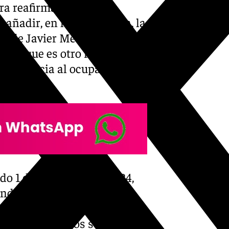
ra reafirmar esas
 añadir, en la 25ª jornada, la
los de Javier Medina. La
e ataque es otro refuerzo
 emergencia al ocupar una de
ado 1 de diciembre de 2024,
viendo una buena temporada.
ho situarse en la parte más
o envites ligueros solo ha