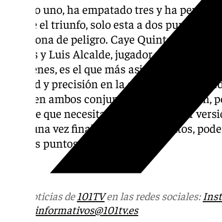
ganado uno, ha empatado tres y ha perdido o
resiste el triunfo, solo esta a dos puntos de
de la zona de peligro. Caye Quintana es el 
dianas y Luis Alcalde, jugador que vivió dos
Dólmenes, es el que más asistencias reparte
calidad y precisión en la conexión de la med
conocen ambos conjuntos a la perfección, p
sabe de que necesita mostrar su mejor versi
para, una vez finalicen los 90 minutos, pod
los tres puntos.
Más noticias de
101TV
en las redes sociales:
Ins
correo
informativos@101tv.es