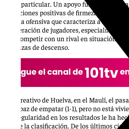
forma particular. Un apoyo fundamental pa
sensaciones positivas de firmeza defensiva y
eficacia ofensiva que caracteriza a los pupi
recuperación de jugadores, especialmente, d
para competir con un rival en situación de
las plazas de descenso.
El Recreativo de Huelva, en el Maulí, el pas
fue capaz de empatar (1-1), pero no está vi
La irregularidad en los resultados le ha hec
baja de la clasificación. De los últimos cinc