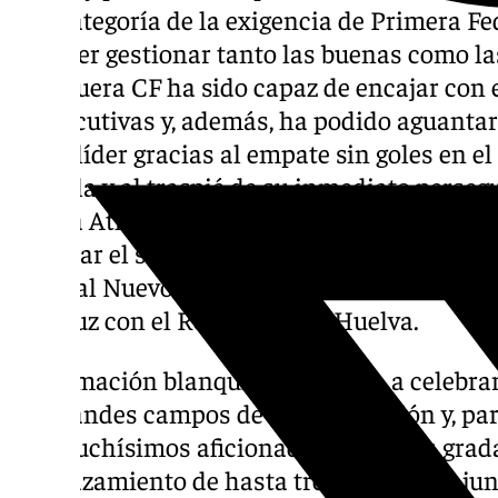
una categoría de la exigencia de Primera F
es saber gestionar tanto las buenas como la
Antequera CF ha sido capaz de encajar con 
consecutivas y, además, ha podido aguantar 
como líder gracias al empate sin goles en e
Castilla y al traspié de su inmediato persegu
Sevilla Atlético (0-2). No caer del primer pu
para dar el siguiente paso el sábado 22 de fe
visita al Nuevo Colombino y reencontrarse co
andaluz con el Recreativo de Huelva.
La formación blanquiverde aspira a celebrar
los grandes campos de la competición y, para
por muchísimos aficionados desde las grad
desplazamiento de hasta tres autobuses junt