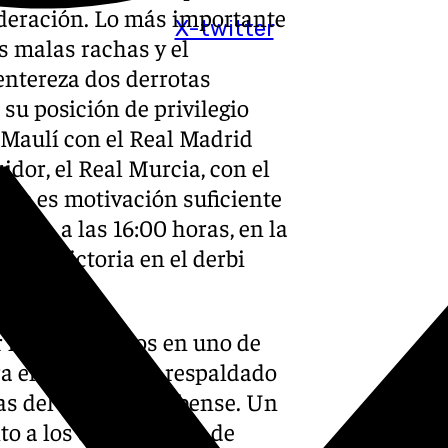
ederación. Lo más importante
X-twitter
s malas rachas y el
entereza dos derrotas
su posición de privilegio
l Maulí con el Real Madrid
idor, el Real Murcia, con el
esto es motivación suficiente
brero, a las 16:00 horas, en la
n la victoria en el derbi
 los tres puntos en uno de
 ello, va a estar respaldado
as del estadio onubense. Un
o a los que lo hagan de