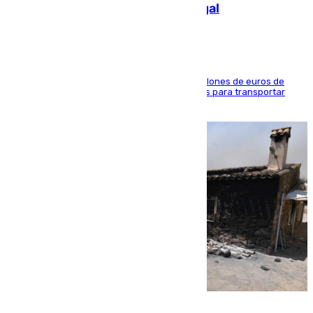
de 2.000 migrantes de forma ilegal
La organización habría obtenido más de 24 millones de euros de
beneficio y utilizaba las mismas embarcaciones para transportar
droga a Argelia y personas de vuelta