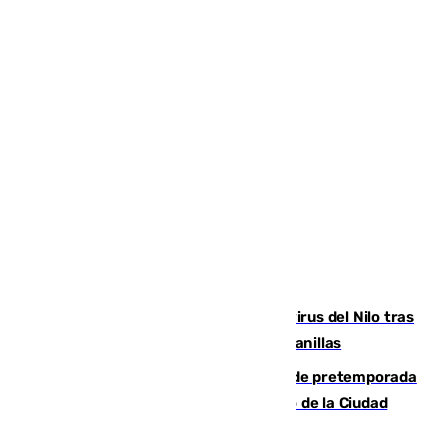
Málaga refuerza la vigilancia por el virus del Nilo tras
detectar un mosquito positivo en Campanillas
Málaga-Ceuta: cuarto compromiso de pretemporada
de los blanquiazules en busca del Trofeo de la Ciudad
Autónoma