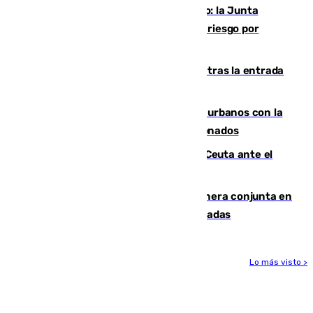
Málaga, en alerta por el virus del Nilo: la Junta
decreta Campanillas como zona de alto riesgo por
varios casos recientes
El Gobierno registra 1.342 menores tras la entrada
masiva del pasado 30 de julio
Cádiz despide seis «puntos negros» urbanos con la
orden de retirada para quioscos abandonados
La Armada suma cuatro buques en Ceuta ante el
aviso de un nuevo cruce el 15 de agosto
Guardia Civil y RFEF trabajan de manera conjunta en
el caso de las estafas de ventas de entradas
Lo más visto >
Más noticias