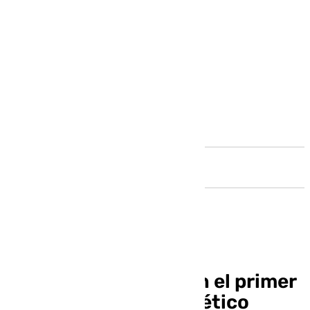
Andalucía
Rafita no entrena con el primer
equipo y vuelve al Atlético