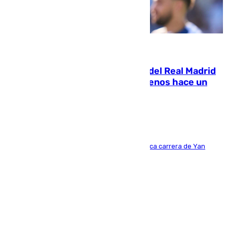
07.08.2026
El fichaje más caro de la historia del Real Madrid
costaba 105 millones de euros menos hace un
año y jugaba en Leganés
Del filial pepinero a récord absoluto: la meteórica carrera de Yan
Diomande en solo doce meses