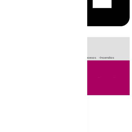
HOY
|
Fútbol
Primera División
Crisis Migratoria en Ceuta
Sucesos
Incendios
Andalucía