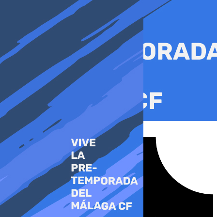
Ir
al
contenido
Tiktok