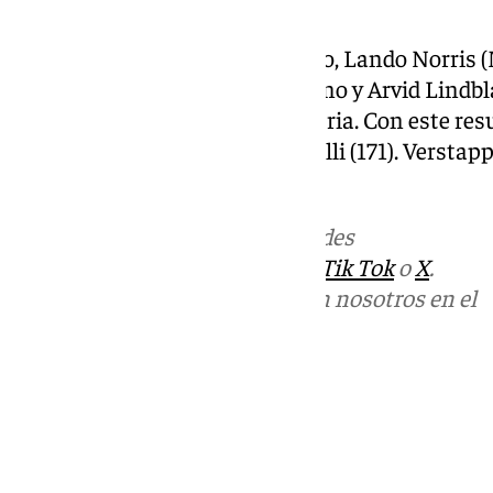
Isack Hadjar (Red Bull) fue sexto, Lando Norris 
octavo, Liam Lawson (RB) noveno y Arvid Lindbl
puntos del Gran Premio de Austria. Con este res
y se coloca a 40 del líder Antonelli (171). Verst
su podio en Spielberg.
Más noticias de
101TV
en las redes
sociales:
Instagram
,
Facebook
,
Tik Tok
o
X
.
Puedes ponerte en contacto con nosotros en el
correo
informativos@101tv.es
Tags:
Fórmula 1
Últimas noticias