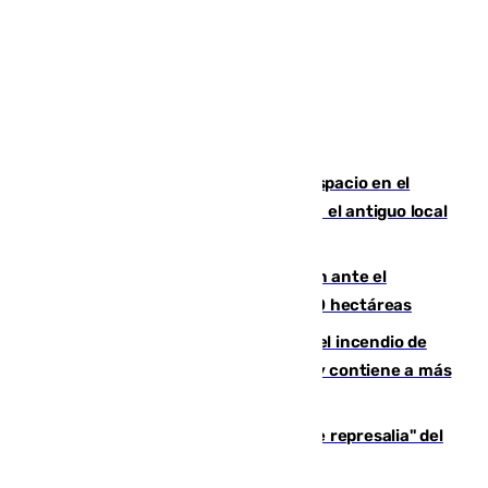
Las marca internacionales ganan espacio en el
Centro de Málaga: La Tagliatella abre en el antiguo local
de Vox Sports Bar
Moreno pide extremar la precaución ante el
incendio de Niebla, que supera las 4.000 hectáreas
340 personas más desalojadas por el incendio de
Niebla, que mantiene a 410 evacuadas y contiene a más
de 500 efectivos trabajando
Italia responde ante las "medidas de represalia" del
Gobierno de Sánchez