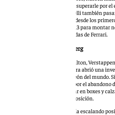
puesto. Charles Leclerc intentó superarle por el
la posición antes de que Antonelli también pasara
estrategia cobró protagonismo desde los prime
entrando en boxes en la vuelta 13 para montar n
descubierto el plan de tres paradas de Ferrari.
Las paradas, clave en Spielberg
Tras la primera parada de Hamilton, Verstappen
británico. La Dirección de Carrera abrió una inv
por su lucha con el heptacampeón del mundo. Si
safety car virtual —provocada por el abandono d
Hamilton aprovechó para entrar en boxes y calz
reincorporándose en séptima posición.
Antonelli, mientras tanto, seguía escalando posi