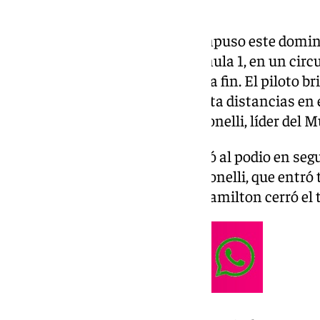
George Russell (Mercedes) se impuso este domin
octava cita del Mundial de Fórmula 1, en un circ
controló la carrera de principio a fin. El piloto 
victoria de la temporada y recorta distancias e
compañero de equipo Kimi Antonelli, líder del M
Max Verstappen (Red Bull) subió al podio en seg
la última vuelta el acoso de Antonelli, que entró 
(McLaren) fue cuarto y Lewis Hamilton cerró el 