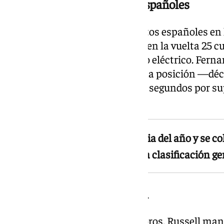
Una tarde para olvidar los españoles
Jornada negra para los dos pilotos españoles en l
(Williams) tuvo que abandonar en la vuelta 25 
en la recta principal por un fallo eléctrico. Fer
su parte, cruzó la meta en última posición —d
acumular una sanción de cinco segundos por supe
carril de boxes (pitlane).
Russell suma su segunda victoria del año y se co
(171), líder del campeonato, en la clasificación g
Arrancada limpia de Russell
Cuando se apagaron los semáforos, Russell man