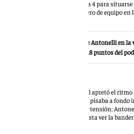
Leclerc por el interior de la curva 4 para situars
también cedió ante su compañero de equipo en l
fuera de la zona de puntos.
Verstappen aguantó el envite de Antonelli en la 
le valió el segundo puesto y los 18 puntos del pod
El desenlace
En los compases finales, Russell apretó el ritmo
Verstappen, mientras Antonelli pisaba a fondo i
La última vuelta fue de máxima tensión: Antonel
defendió sin cometer errores hasta ver la bander
Zona de puntos