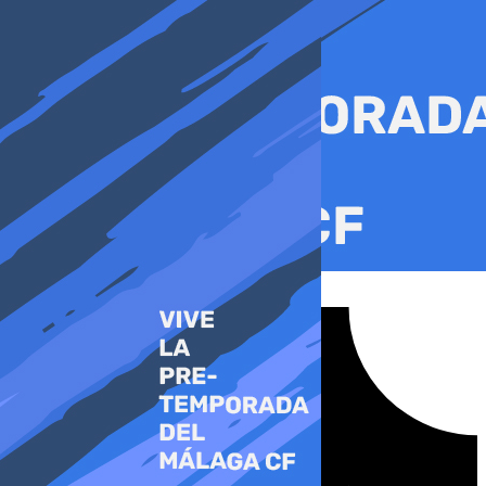
Ir
al
contenido
Tiktok