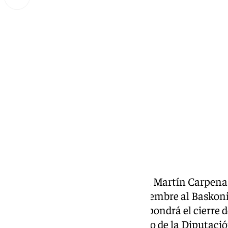
Miguel Alfonso
sábado, 7 septiembre 2024, 12:04
Compartir:
Vuelve el baloncesto al Pabellón Martín Carpena.
Baskonia este sábado 7 de septiembre al Baskon
lugar a las 19:00 horas y que supondrá el cierre 
cita que cuenta con el patrocinio de la
Diputació