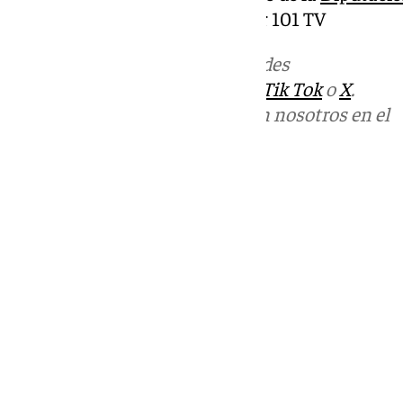
Sol y que será retransmitida por 101 TV
Más noticias de
101TV
en las redes
sociales:
Instagram
,
Facebook
,
Tik Tok
o
X
.
Puedes ponerte en contacto con nosotros en el
correo
informativos@101tv.es
Tags:
Últimas noticias