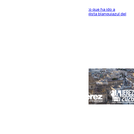
El centrocampista marbellí es ‘padre’ de un gato que ha ido a
recoger a Vigo y su nombre es como el exfutbolista blanquiazul del
Arroyo de la Miel
Portada
Andalucía