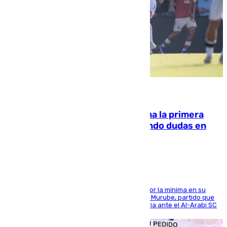
07.08.2026
El Málaga cae ante el Ceuta y suma la primera
derrota de la pretemporada dejando dudas en
defensa
El cuadro dirigido por Juanfran Funes perdió por la mínima en su
envite contra el conjunto caballa en el Alfonso Murube, partido que
se disputó un día después de su primera victoria ante el Al-Arabi SC