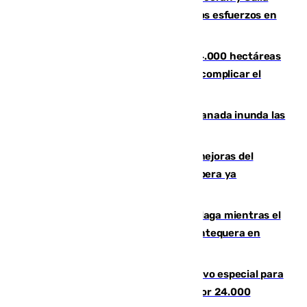
evolucionan positivamente y centran los esfuerzos en
Tírig
El incendio de Niebla ya supera las 4.000 hectáreas
afectadas y "se espera que se vuelva a complicar el
fuego"
Una tormenta en la provincia de Granada inunda las
calles de Puebla de Don Fadrique
La inversión del Ayuntamiento en mejoras del
entorno del Prado de San Sebastián supera ya
1.600.000 euros
El taró tiñe de niebla la costa de Málaga mientras el
calor se concentra en el interior con Antequera en
aviso amarillo
La Guardia Civil prepara un dispositivo especial para
el eclipse del 12 de agosto compuesto por 24.000