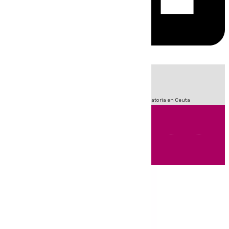
HOY
|
Fútbol
Sucesos
LaLiga
Primera División
Crisis Migratoria en Ceuta
Andalucía