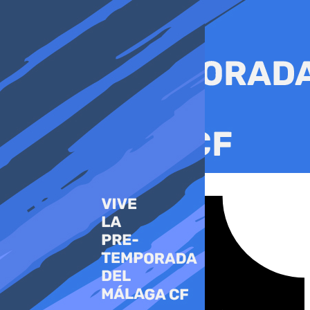
Ir
al
contenido
Tiktok