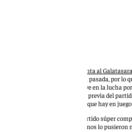
Compartir:
Este martes el Unicaja se enfrenta al Galatasar
Los turcos vencieron la semana pasada, por lo qu
20.30 horas se antoja como clave en la lucha por 
of 16. Yankuba Sima habló en la previa del part
afición por la importancia de lo que hay en juego
Ida del partido: “Hicieron un partido súper com
equipo, están bien trabajados y nos lo pusieron mu