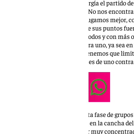
tenemos que jugar con más energía el partido d
ganar este partido que es clave. No nos encon
que correr más, que es cuando jugamos mejor, c
su rebote ofensivo, que es uno de sus puntos fue
cosas nos sentiremos más cómodos y con más o
mucha amenaza en el uno contra uno, ya sea en 
exteriores. Entonces también tenemos que limit
ellos y limitar puntos en opciones de uno contra 
Importancia del partido: “En esta fase de grupo
ya perdimos en el partido de allí en la cancha de
clave, así que tenemos que estar muy concentra