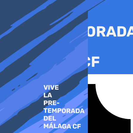
Ir
al
contenido
Tiktok