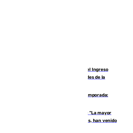
Cádiz aumenta un 15% en el cobro del Ingreso
Mínimo Vital junto a otras particularidades de la
provincia
La 'delicatessen' de Isco en la pretemporada:
pisadita y cañito ante el Bournemouth
Un testimonio del colapso en Ceuta: "La mayor
parte de los que han venido son víctimas, han venido
engañados"