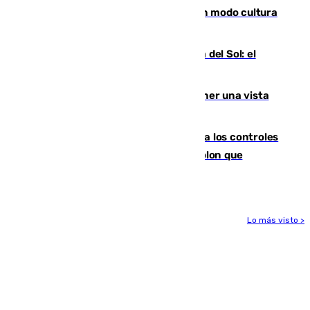
Torrenueva Costa pone el verano en modo cultura
con actividades para todos los públicos
Este es el palmarés del Trofeo Costa del Sol: el
Málaga lidera la tabla con 12 triunfos
Estos son los mejores sitios para tener una vista
privilegiada del eclipse en Andalucía
La Junta da explicaciones y refuerza los controles
tras los falsos positivos de cáncer de colon que
afectaron a 400 malagueños
Lo más visto >
Más noticias
Ver más >