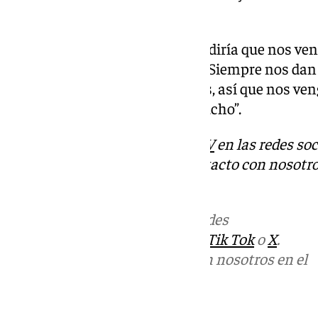
sacarlo adelante”.
Mensaje para la afición. “Les pediría que nos v
es fundamental para nosotros. Siempre nos dan 
también hacemos esto por ellos, así que nos ve
partido clave y nos ayudaría mucho”.
Descubre más noticias de
101TV
en las redes soc
Tok
o
X
. Puedes ponerte en contacto con nosotro
informativos@101tv.es
Más noticias de
101TV
en las redes
sociales:
Instagram
,
Facebook
,
Tik Tok
o
X
.
Puedes ponerte en contacto con nosotros en el
correo
informativos@101tv.es