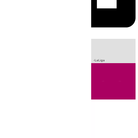
HOY
|
Sucesos
Incendios
Fútbol
Crisis Migratoria en Ceuta
LaLiga
Andalucía