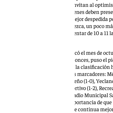
horas). Los buenos resultados invitan al optimism
fortín de la Ciudad de Los Dólmenes deben pres
para que se pueda producir la mejor despedida po
celebren una victoria que fortalezca, un poco más
II de Primera Federación y aumentar de 10 a 11 
sumando puntos.
La escuadra blanquiverde arrancó el mes de octu
campo del Hércules y, desde entonces, puso el pie
caer más y ascendió puestos en la clasificación 
posición gracias a los siguientes marcadores: Méri
Alcoyano (1-1), Atlético Sanluqueño (1-0), Yeclano 
Madrid Castilla (1-2), Betis Deportivo (1-2), Recr
(1-2). El último triunfo en el Estadio Municipal
entrenador, pero remarcó la importancia de que
detalles dentro de ese proceso de continua mejor