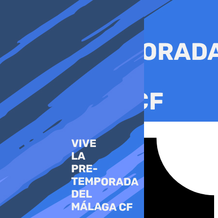
Ir
al
contenido
Tiktok