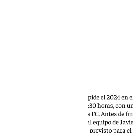
Eduardo Villalón
jueves, 12 diciembre 2024, 10:41
Compartir:
El Antequera Club de Fútbol despide el 2024 en e
viernes 13 de diciembre, a las 20:30 horas, con 
enfrentamiento con la AD Ceuta FC. Antes de fina
días de vacaciones en Navidad, al equipo de Javi
jugar un encuentro en Algeciras previsto para el