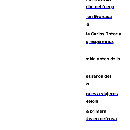
forestal de Niebla por la compleja evolución del fuego
Controlado un incendio de rastrojos en Granada
junto a la autovía y al Callejón de Nogales
Juanfran Funes, sobre las lesiones de Carlos Dotor y
Fernando Calero: “Estamos preocupados, esperemos
que no sea nada”
Felipe VI refuerza los lazos con Colombia antes de la
llegada del nuevo presidente
Fernando Calero y Carlos Dotor se retiraron del
encuentro contra el Ceuta con molestias
España restablece controles temporales a viajeros
procedentes de Italia como repuesta a Meloni
El Málaga cae ante el Ceuta y suma la primera
derrota de la pretemporada dejando dudas en defensa