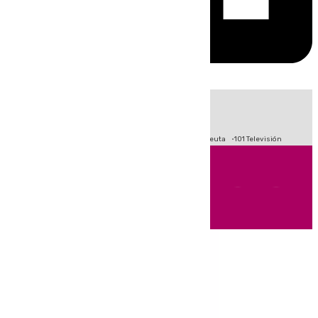
HOY
|
Fútbol
Primera División
LaLiga
Crisis Migratoria en Ceuta
101 Televisión
Andalucía