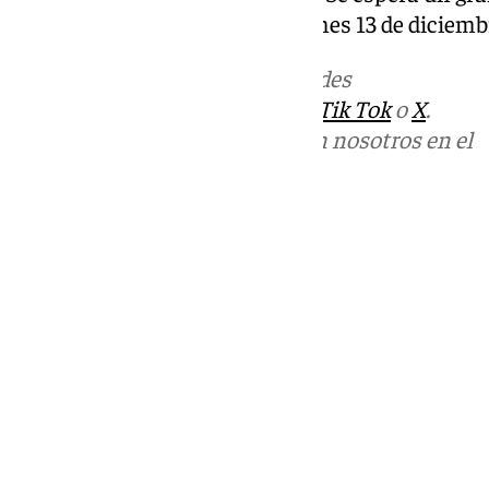
antequeranos y ceutíes del viernes 13 de diciembr
Más noticias de
101TV
en las redes
sociales:
Instagram
,
Facebook
,
Tik Tok
o
X
.
Puedes ponerte en contacto con nosotros en el
correo
informativos@101tv.es
Tags:
Últimas noticias