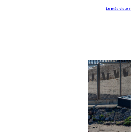
Lo más visto >
Más noticias
Ver más >