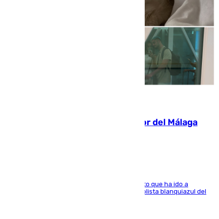
07.08.2026
Isco, la nueva mascota del jugador del Málaga
Dani Lorenzo
El centrocampista marbellí es ‘padre’ de un gato que ha ido a
recoger a Vigo y su nombre es como el exfutbolista blanquiazul del
Arroyo de la Miel