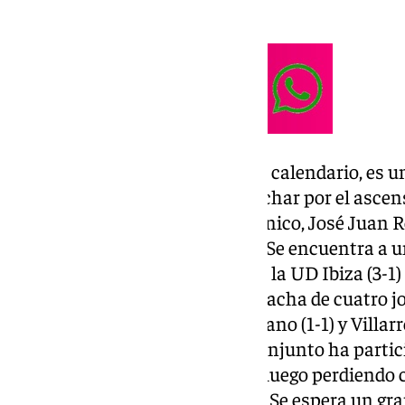
competitivo dentro de la Liga.
Ceuta, el rival en la 17ª fecha del calendario, es 
estar en puestos cabeceros y luchar por el ascens
real por la experiencia de su técnico, José Juan R
integrantes del plantel caballa. Se encuentra a u
off de ascenso y en el envite con la UD Ibiza (3-1
para poner punto y final a una racha de cuatro j
empates con Mérida (1-1), Alcoyano (1-1) y Villarr
la AD Alcorcón. Además, este conjunto ha partic
ganando primero al Xerez CD y luego perdiendo
División frente a Osasuna (2-3). Se espera un gr