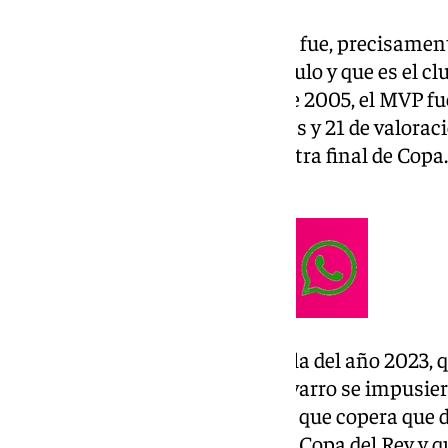
De hecho, aquella Copa de 2005 fue, precisamente
Un Real Madrid que defiende título y que es el c
historia, con 29. En la edición de 2005, el MVP f
cinco rebotes, cuatro asistencias y 21 de valorac
cuatro años, hasta 2009, para otra final de Copa.
perdió por 100-98.
La última Copa del Unicaja fue la del año 2023, 
aquella ocasión, los de Ibon Navarro se impusiero
de este año se trata de la quinta que copera que 
su victoria conquista su tercera Copa del Rey y 