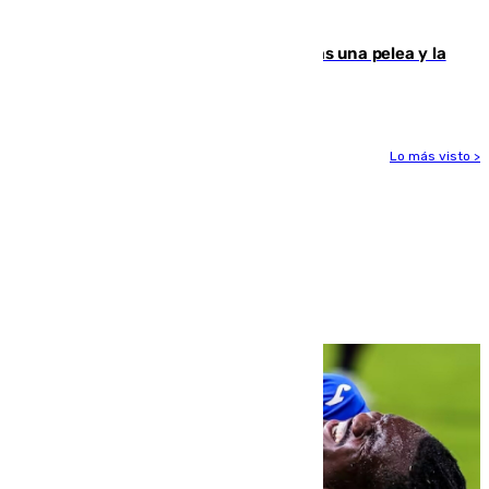
ensayo (1-2)
Tensión en la prisión de Alhaurín tras una pelea y la
incautación de un punzón
Lo más visto >
Más noticias
Ver más >