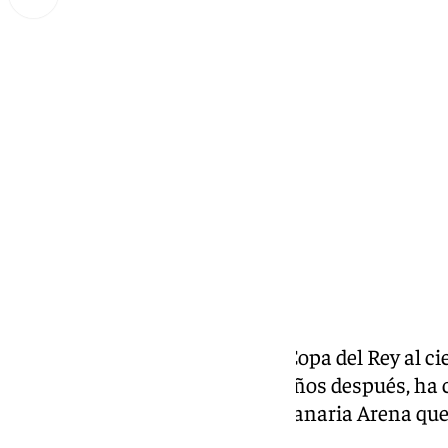
Lynx Devs
domingo, 16 febrero 2025, 17:57
Compartir:
El
Unicaja
levantó su primera Copa del Rey al ci
primer título nacional. Veinte años después, ha
cita con la historia en el Gran Canaria Arena que
web 101tv.es.