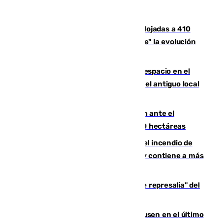
El incendio de Niebla mantiene desalojadas a 410
personas que siguen con "incertidumbre" la evolución
del viento
Las marcas internacionales ganan espacio en el
Centro de Málaga: la Tagliatella abre en el antiguo local
de Vox Sports Bar
Moreno pide extremar la precaución ante el
incendio de Niebla, que supera las 4.000 hectáreas
340 personas más desalojadas por el incendio de
Niebla, que mantiene a 410 evacuadas y contiene a más
de 500 efectivos trabajando
Italia responde ante las "medidas de represalia" del
Gobierno de Sánchez
El Sevilla se desinfla ante el Leverkusen en el último