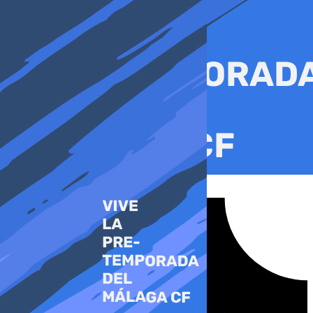
Ir
al
contenido
Tiktok