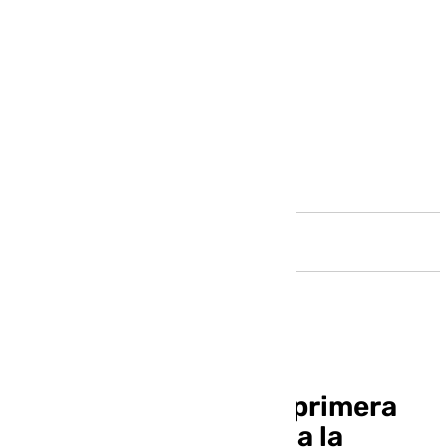
Andalucía
Veinte años desde la primera
Copa del Unicaja: llega la