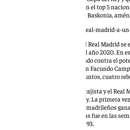
con Estudiantes, entrando así en el top 5 nacio
Madrid, el Barça, el Joventut y el Baskonia, amén 
https://www.101tv.es/unicaja-real-madrid-a-un-
La última vez que el Unicaja y el Real Madrid se 
Copa del Rey fue en Málaga en el año 2020. En e
diezmado por las lesiones no pudo contra el pot
imponiéndose 68-95 con un gran Facundo Campa
el MVP de aquella final con 13 puntos, cuatro reb
Además de la final, el conjunto cajista y el Rea
tres ocasiones en la Copa del Rey. La primera vez 
edición de 2001, en Málaga. Los madrileños gana
última vez que se vieron las caras fue en las sem
Ibon Navarro se impusieron 82-93.