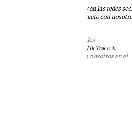
Descubre más noticias de 101Tv en las redes soc
Tok
o
X
. Puedes ponerte en contacto con nosotro
informativos@101tv.es
Más noticias de
101TV
en las redes
sociales:
Instagram
,
Facebook
,
Tik Tok
o
X
.
Puedes ponerte en contacto con nosotros en el
correo
informativos@101tv.es
Tags:
Últimas noticias