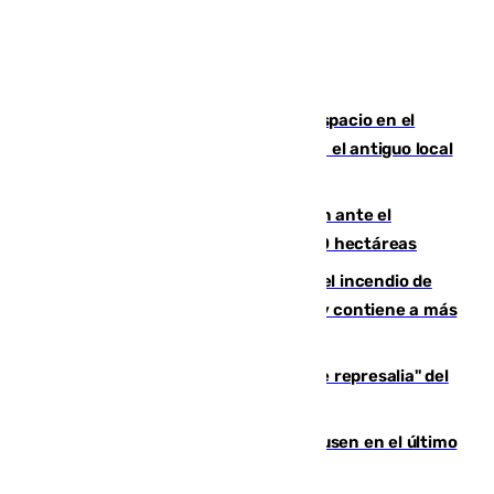
Las marca internacionales ganan espacio en el
Centro de Málaga: La Tagliatella abre en el antiguo local
de Vox Sports Bar
Moreno pide extremar la precaución ante el
incendio de Niebla, que supera las 4.000 hectáreas
340 personas más desalojadas por el incendio de
Niebla, que mantiene a 410 evacuadas y contiene a más
de 500 efectivos trabajando
Italia responde ante las "medidas de represalia" del
Gobierno de Sánchez
El Sevilla se desinfla ante el Leverkusen en el último
ensayo (1-2)