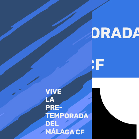
Ir
al
contenido
Tiktok