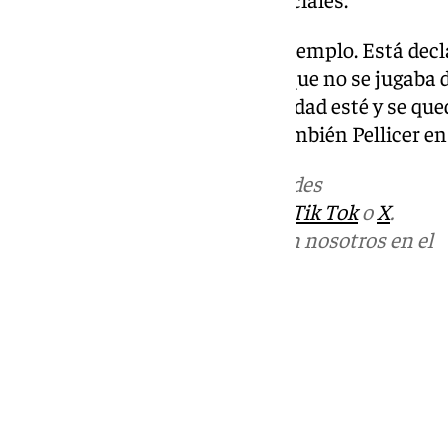
“Es una oportunidad para dar ejemplo. Está decla
que disfrutemos de un partido que no se jugaba 
aficiones brutales y que la rivalidad esté y se qu
Dépor es espectacula», decía también Pellicer en 
Más noticias de
101TV
en las redes
sociales:
Instagram
,
Facebook
,
Tik Tok
o
X
.
Puedes ponerte en contacto con nosotros en el
correo
informativos@101tv.es
Tags:
Últimas noticias