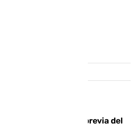
Andalucía
Violencia ultra en la previa del
Deportivo-Málaga