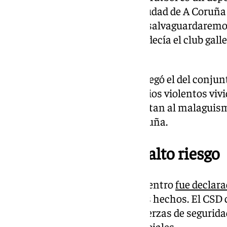
hermandad de aficiones; y la ciudad de A Coruña 
respeto. Desde el RC Deportivo salvaguardaremo
de los pilares de nuestro Club», decía el club gal
domingo.
Tras el comunicado del Dépor llegó el del conju
expresa su rechazo a los episodios violentos vi
tipo de situaciones no representan al malaguis
después del Deportivo de la Coruña.
Partido declarado de alto riesgo
Hay que recordar que este encuentro
fue declara
riesgo
ante la previsión de estos hechos. El CSD 
derbi madrileño para que las fuerzas de segurid
reforzasen los dispositivos policiales.