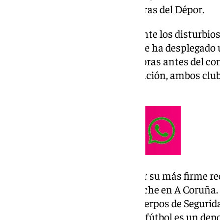
integrantes de Riazor Blues, ultras del Dépor.
La policía tuvo que intervenir ante los disturbio
enfrentamientos entre ultras, se ha desplegado 
a los ultras del Málaga varias horas antes del c
interior de Riazor. Ante tal situación, ambos cl
rechazo y condenar los hechos.
«El RC Deportivo quiere mostrar su más firme r
actos vandálicos ocurridos anoche en A Coruña. E
colaborará con las Fuerzas y Cuerpos de Segurida
responsables de los mismos. El fútbol es un dep