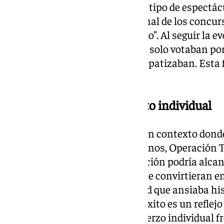
Ofreció a la audiencia un nuevo tipo de espect
formación y la narración personal de los concur
los auténticos “héroes del pueblo”. Al seguir la e
aspirantes, los espectadores no solo votaban por
historias de vida con las que empatizaban. Esta 
impacto social del programa.
La democratización del éxito individual
En la España del ‘pelotazo’, en un contexto donde
reservado a unos pocos ciudadanos, Operación T
cualquiera con talento y dedicación podría alcan
que jóvenes de origen humilde se convirtieran en
profundamente en una sociedad que ansiaba hist
democratización del acceso al éxito es un reflej
empezado a valorar más el esfuerzo individual fre