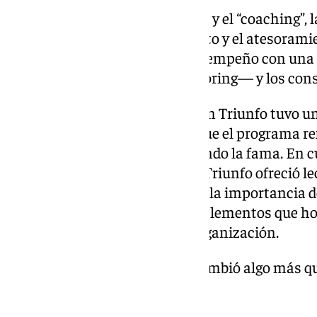
La importancia de la formación y el “coaching”,
fuerzas a partir de este momento y el atesoramie
misma. Una evaluación del desempeño con una 
formadores —empresa y mentoring— y los con
La primera edición de Operación Triunfo tuvo 
punto de vista sociológico, ya que el programa ref
colectivo de éxito, democratizando la fama. En cu
recursos humanos, Operación Triunfo ofreció lec
captación y gestión del talento, la importancia d
creación de una marca propia, elementos que ho
fundamentales en cualquier organización.
Y es que Operación Triunfo 1 cambió algo más que
audiencia de masas.