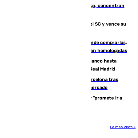
España en este 2026: Andalucía y Málaga, concentran
el foco de la tragedia
El Málaga es muy superior al Al-Arabi SC y vence su
primer encuentro de pretemporada
Gafas para el eclipse solar 2026: dónde comprarlas,
dónde conseguirlas y cómo saber si están homologadas
Vinícius Júnior seguirá vestido de blanco hasta
2032 tras cerrar su renovación con el Real Madrid
Rodrigo negocia su fichaje por el Barcelona tras
romper con el Madrid y revoluciona el mercado
El Rey traslada a Vivas su respaldo y "promete ir a
Ceuta" después de la crisis migratoria
Lo más visto >