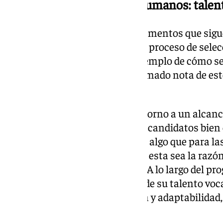
Impacto en los Recursos Humanos: talen
Operación Triunfo introdujo elementos que sigue
talento en el entorno laboral. El proceso de sele
los concursantes es un claro ejemplo de cómo se 
muchas organizaciones han tomado nota de estos
sus propias estrategias.
Creó una reserva de talento en torno a un alcan
pudiendo acceder a una lista de candidatos bien
activarse cuando sea necesario, algo que para l
talento es fundamental. Tal vez esta sea la razón
más ediciones posteriormente. A lo largo del pr
eran seleccionados en función de su talento voc
capacidad de mejora, resiliencia y adaptabilidad
el mundo laboral.