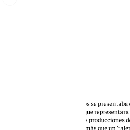
Miguel Alfonso
martes, 22 octubre 2024, 11:45
Compartir:
Tal día como hoy de hace 23 años se presentaba 
jóvenes aspirantes a ser la voz que representar
Considerado una de las mayores producciones de
Operación Triunfo ha sido algo más que un ‘tale