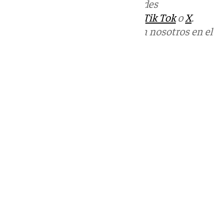
Más noticias de
101TV
en las redes
sociales:
Instagram
,
Facebook
,
Tik Tok
o
X
.
Puedes ponerte en contacto con nosotros en el
correo
informativos@101tv.es
Tags:
Últimas noticias