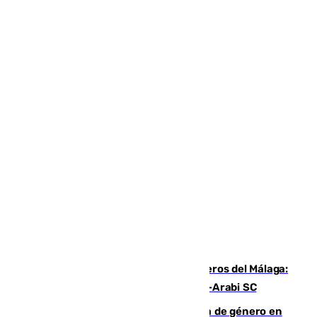
Ya se han estrenado los tres delanteros del Málaga:
Eneko Jauregui, bigoleador contra el Al-Arabi SC
35 mujeres asesinadas por violencia de género en