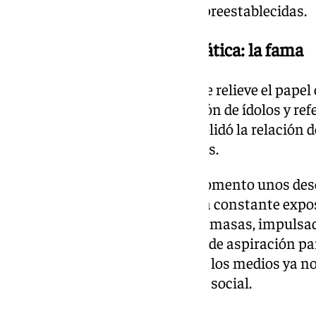
conexiones ya preexistentes o preestablecidas.
El poder de la cultura mediática: la fama
El éxito de OT 1 también puso de relieve el papel
comunicación en la construcción de ídolos y ref
sociológicos, el programa consolidó la relación d
la creación de figuras mediáticas.
Los concursantes, hasta ese momento unos desc
fenómenos masivos gracias a la constante expos
alrededor de ellos. La cultura de masas, impulsad
se erigió en un nuevo escenario de aspiración pa
colectiva refuerza la idea de que los medios ya n
consumo, sino de participación social.