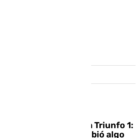
Andalucía
23 años de Operación Triunfo 1:
el fenómeno que cambió algo