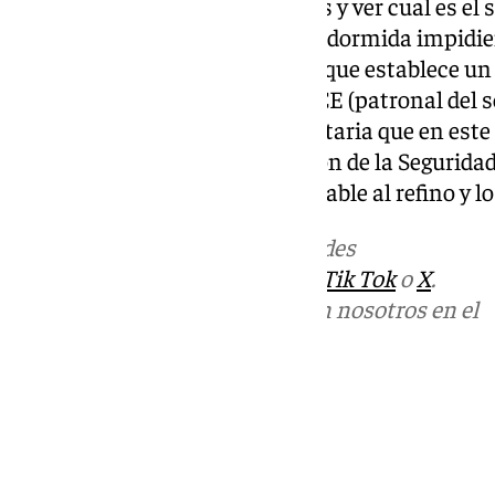
aquí informar a los trabajadores y ver cual es el 
esta reivindicación no se quede dormida impidi
establecidos en el Real Decreto que establece u
marco de negociación entre AICE (patronal del se
representación sindical mayoritaria que en este 
Dirección General de Ordenación de la Seguridad
establecerse el coeficiente aplicable al refino y l
Más noticias de
101TV
en las redes
sociales:
Instagram
,
Facebook
,
Tik Tok
o
X
.
Puedes ponerte en contacto con nosotros en el
correo
informativos@101tv.es
Tags:
Cádiz
Campo de Gibraltar
Empresas
Últimas noticias