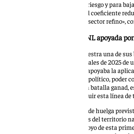
nuestra actividad deja de tener riesgo y para baj
la edad de jubilación a través del coeficiente red
trabajadores y trabajadoras del sector refino», c
La puesta en valor de una PNL apoyada por 
El STR no duda en sacar a la palestra una de sus
petición y es la aprobación a finales de 2025 de 
Congreso de los Diputados que apoyaba la aplicac
refino. «Tal y como está el patio político, poder 
partidos es mucho más que una batalla ganad, 
el camino correcto. Hay que seguir esta línea de t
E momento no hay más fechas de huelga previs
paro en el global de las refinerías del territorio
para analizar la difusión y el apoyo de esta prim