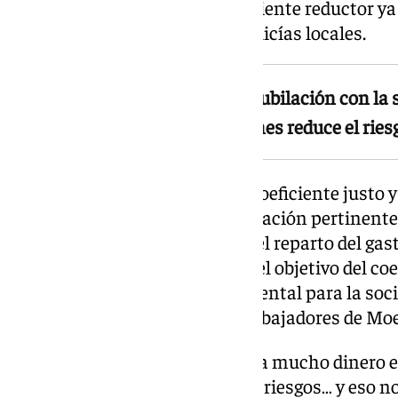
profesionales donde este coeficiente reductor ya
decreto. Caso de bomberos o policías locales.
El sindicato vincula la edad de jubilación con la 
plantilla con trabajadores jóvenes reduce el ries
«Nuestro colectivo solicita un coeficiente justo 
podamos entragar la documentación pertinente 
arcas públicas. Reivindicamos el reparto del gas
patronal y trabajador para que el objetivo del co
colectivo de incidencia fundamental para la soci
representante del comité de trabajadores de Mo
Añadiendo, «el empresario gasta mucho dinero e
medio ambiente, prevención de riesgos… y eso nos