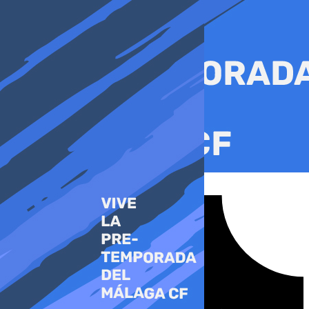
Ir
al
contenido
Tiktok