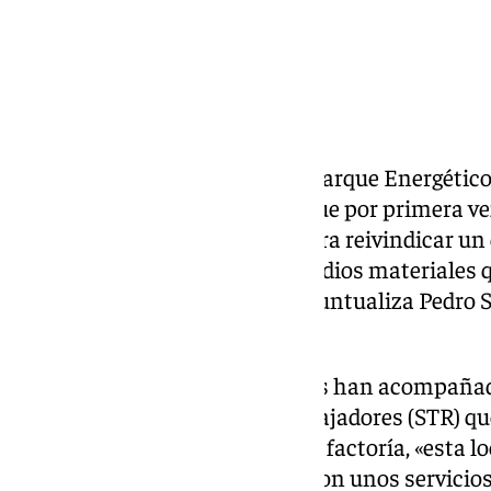
Rayando el alba la entrada del Parque Energético
de esta huelga histórica en la que por primera vez
territorio nacional se aúnan para reivindicar u
una seguridad añadida a los medios materiales 
«que son muchos y costosos» puntualiza Pedro S
de Trabajadores (STR).
Más de trescientos trabajadores han acompañad
sindicales del Sindicato de trabajadores (STR) q
concentrado en la entrada de la factoría, «esta l
el no bajar la carga de trabajo, con unos servic