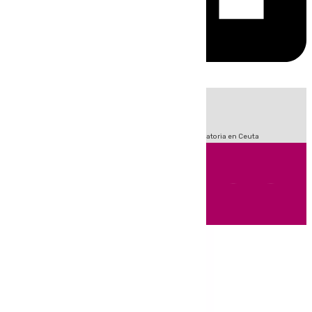
HOY
|
Fútbol
Sucesos
LaLiga
Primera División
Crisis Migratoria en Ceuta
Andalucía