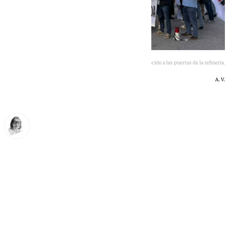
Imagen de la manifestación a las puertas de la refinería.
A. V.
Ana Villalta
miércoles, 27 mayo 2026, 15:45
Compartir: