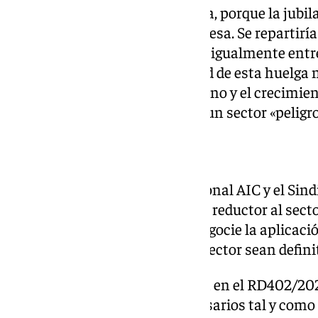
refino. Esta es nuestra demanda, porque la jubi
un coste adicional para la empresa. Se repartiría
correspondientes y se abonaría igualmente entre
Soler. La segunda particularidad de esta huelga n
el cuidado del trabajador del refino y el crecimien
una “garantía de seguridad» en un sector «peligro
Todos a una
La falta de acuerdo entre la Paronal AIC y el Sin
la solicitud de que el coeficiente reductor al sect
de negociación nacional y se negocie la aplicaci
jubilaciones anticipadas en el sector sean defini
El sindicato centra su demanda en el RD402/2025
reúne todos los requisitos necesarios tal y como