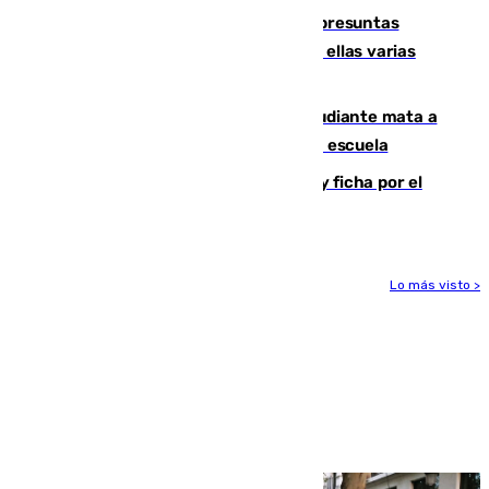
Un juzgado de Ceuta investiga seis presuntas
agresiones sexuales a migrantes, entre ellas varias
menores
Desastre en Tailandia: un joven estudiante mata a
tiros a sus abuelo y a profesores en una escuela
Luca Zidane rompe con el Granada y ficha por el
Leganés
Lo más visto >
Más noticias
Ver más >