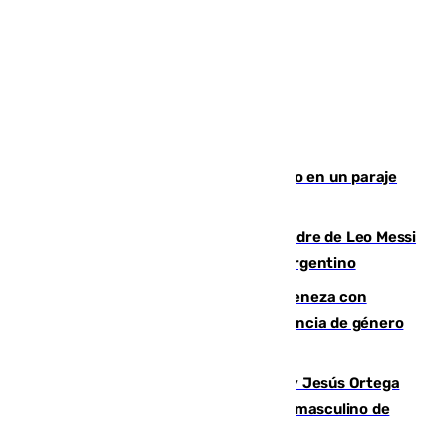
Los Bomberos combaten un incendio en un paraje
de Granada
Muere a los 68 años Jorge Messi, padre de Leo Messi
y pieza fundamental en la carrera del argentino
Retiene a su mujer en su casa y ameneza con
quemar la vivienda: nuevo caso de violencia de género
en Málaga
Dos sevillanos de oro: Manuel Cruz y Jesús Ortega
ganan el campeonato del mundo sub19 masculino de
remo