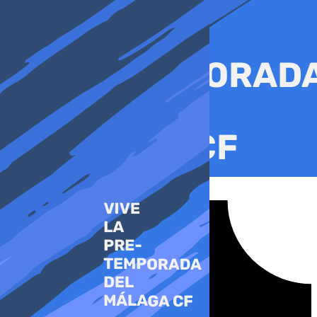
Ir
al
contenido
Tiktok