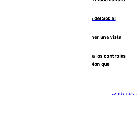
con actividades para todos los públicos
Este es el palmarés del Trofeo Costa del Sol: el
Málaga lidera la tabla con 12 triunfos
Estos son los mejores sitios para tener una vista
privilegiada del eclipse en Andalucía
La Junta da explicaciones y refuerza los controles
tras los falsos positivos de cáncer de colon que
afectaron a 400 malagueños
Lo más visto >
Más noticias
Ver más >