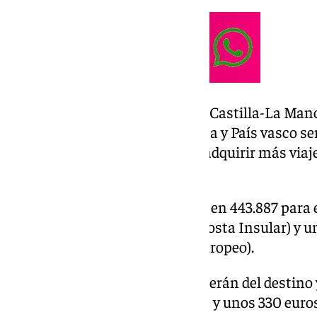
Los viajes a Asturias, Cataluña, Castilla-La Manc
Baleares, Islas Canarias, La Rioja y País vasco se
septiembre. En este caso, para adquirir más viaj
de septiembre.
Las plazas estarán distribuidas en 443.887 para e
230.039 plazas para el Lote 2 (Costa Insular) y un
Lote 3 (Escapadas y Turismo Europeo).
Los precios de los vaijes dependerán del destino y
una horquilla de entre unos 120 y unos 330 euros