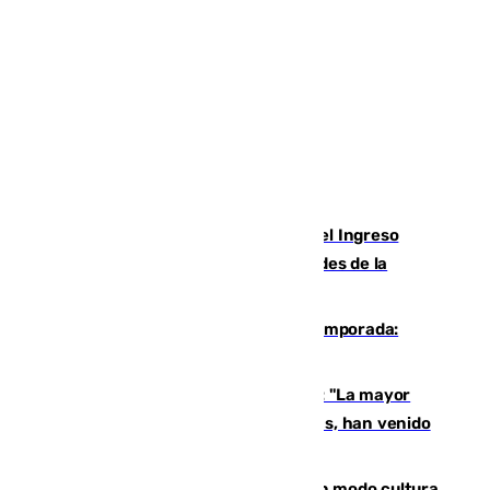
Cádiz aumenta un 15% en el cobro del Ingreso
Mínimo Vital junto a otras particularidades de la
provincia
La 'delicatessen' de Isco en la pretemporada:
pisadita y cañito ante el Bournemouth
Un testimonio del colapso en Ceuta: "La mayor
parte de los que han venido son víctimas, han venido
engañados"
Torrenueva Costa pone el verano en modo cultura