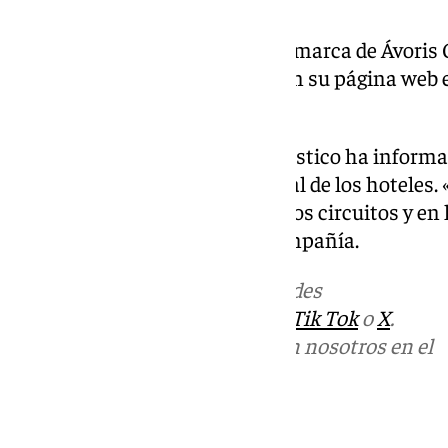
En concreto, Turismo Social, la marca de Ávori
gestiona el programa, publica en su página web
que incluye el programa.
No obstante, desde el grupo turístico ha inform
ha terminado de publicar el total de los hoteles. 
en paralelo a la publicación de los circuitos y en
terminado», ha explicado la compañía.
Más noticias de
101TV
en las redes
sociales:
Instagram
,
Facebook
,
Tik Tok
o
X
.
Puedes ponerte en contacto con nosotros en el
correo
informativos@101tv.es
Tags: