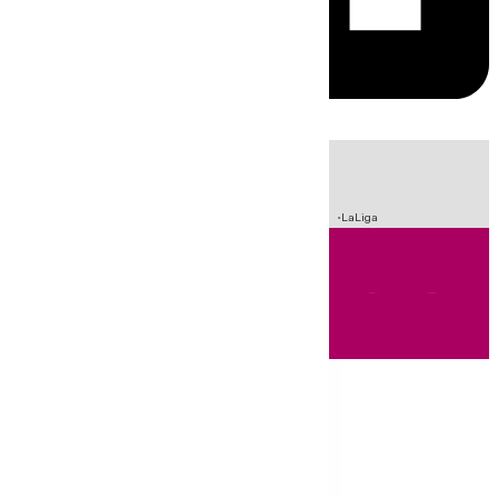
HOY
|
Sucesos
Incendios
Fútbol
Crisis Migratoria en Ceuta
LaLiga
Andalucía