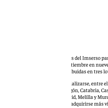
Compartir:
La comercialización de los viajes del Imserso p
comenzará este lunes 23 de septiembre en nue
un total de 886.269 plazas distribuidas en tres lo
Las primeras plazas en comercializarse, entre el 
para los viajes a
Andalucía
, Aragón, Catabria, Ca
Valenciana, Extremadura, Madrid, Melilla y Murci
si quedan plazas libres, podrán adquirirse más vi