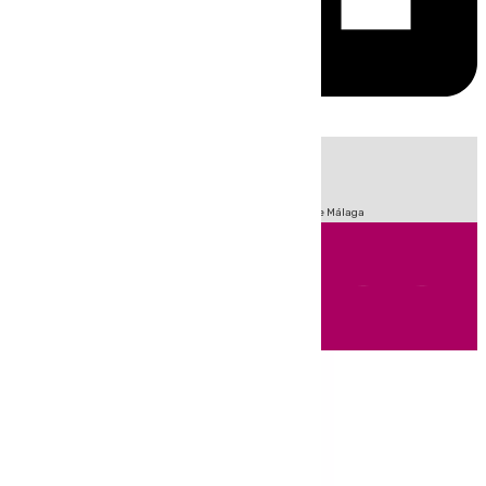
HOY
|
Fútbol
Sucesos
Primera División
Incendios
Feria de Málaga
Andalucía