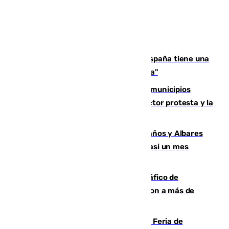
Javier Fernández: "El Gobierno de España tiene una
preocupación y una prioridad con Sevilla"
Las ferias de verano de numerosos municipios
andaluces se quedan sin cohetes: el sector protesta y la
Junta mantiene el protocolo
Los ministros Marlaska, Robles, Bolaños y Albares
comparecerán por las crisis de Ceuta casi un mes
después
Cae una de las mayores redes de tráfico de
personas y droga en España: introdujeron a más de
2.000 migrantes de forma ilegal
¿Hasta qué hora abre el Metro en la Feria de