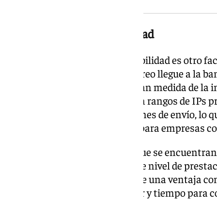
Entregabilidad y escalabilidad
Más allá del soporte, la entregabilidad es otro fa
de email marketing. Que un correo llegue a la ban
carpeta de spam depende en gran medida de la in
plataforma. Mailrelay opera con rangos de IPs p
para gestionar grandes volúmenes de envío, lo q
para pequeños negocios como para empresas c
Para emprendedores y pymes que se encuentran
crecimiento, poder acceder a ese nivel de prest
costes desde el principio supone una ventaja co
más margen para experimentar y tiempo para co
contactos antes de escalar.