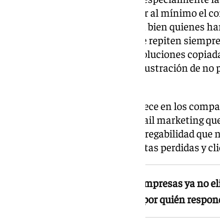
(SaaS), han apostado por reducir al mínimo el 
técnico. El resultado lo conocen bien quienes h
problema urgente: chatbots que repiten siempre
que tardan días en atenderse, soluciones copiada
situación real y, sobre todo, la frustración de n
entienda el problema.
Ese coste, que pocas veces aparece en los compa
y medible. Una campaña de email marketing que f
funcionar o un problema de entregabilidad que n
traducirse directamente en ventas perdidas y cli
Según la tendencia actual, las empresas ya no el
funcionalidades, sino también por quién respon