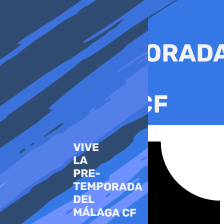
Ir
al
contenido
Tiktok