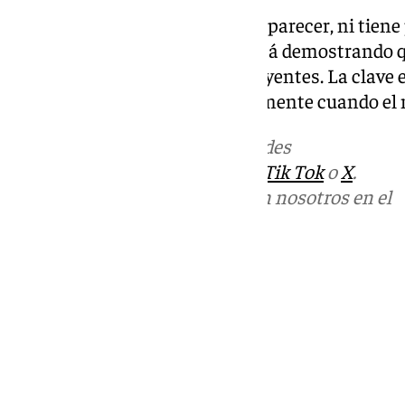
La automatización no va a desaparecer, ni tiene 
experiencia de las empresas está demostrando que
humano no son opciones excluyentes. La clave 
que combinen ambos, especialmente cuando el n
Más noticias de
101TV
en las redes
sociales:
Instagram
,
Facebook
,
Tik Tok
o
X
.
Puedes ponerte en contacto con nosotros en el
correo
informativos@101tv.es
Tags:
Empresas
Tecnología
Últimas noticias