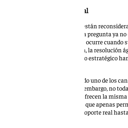
Soporte humano, ventaja real
Por eso cada vez más negocios están reconsidera
elegir herramientas digitales. La pregunta ya no
ofrece una plataforma, sino qué ocurre cuando 
como la atención personalizada, la resolución ág
complejas y el acompañamiento estratégico han 
de decisiones.
El correo electrónico sigue siendo uno de los ca
mejor retorno de inversión. Sin embargo, no tod
gestionan campañas de email ofrecen la misma 
planes gratuitos muy limitados que apenas per
básicas y bloquean el acceso a soporte real hast
pago.