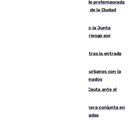
Málaga-Ceuta: cuarto compromiso de pretemporada
de los blanquiazules en busca del Trofeo de la Ciudad
Autónoma
Málaga, en alerta por el virus del Nilo: la Junta
decreta Campanillas como zona de alto riesgo por
varios casos recientes
El Gobierno registra 1.342 menores tras la entrada
masiva del pasado 30 de julio
Cádiz despide seis «puntos negros» urbanos con la
orden de retirada para quioscos abandonados
La Armada suma cuatro buques en Ceuta ante el
aviso de un nuevo cruce el 15 de agosto
Guardia Civil y RFEF trabajan de manera conjunta en
el caso de las estafas de ventas de entradas