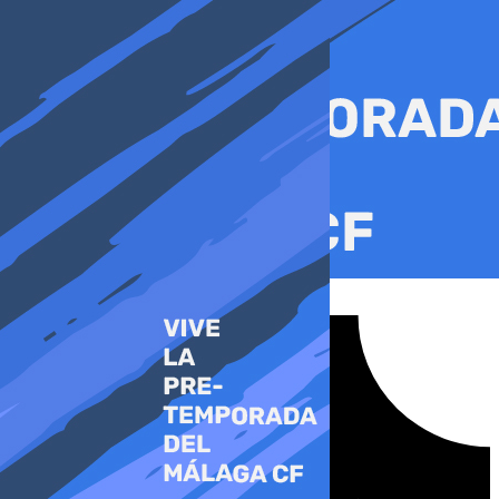
Ir
al
contenido
Tiktok