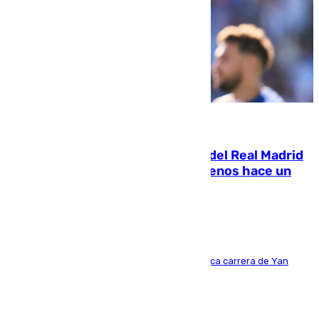
07.08.2026
El fichaje más caro de la historia del Real Madrid
costaba 105 millones de euros menos hace un
año y jugaba en Leganés
Del filial pepinero a récord absoluto: la meteórica carrera de Yan
Diomande en solo doce meses