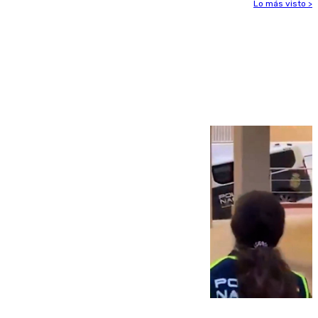
Lo más visto >
Más noticias
Ver más >