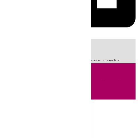
HOY
|
Fútbol
Primera División
Crisis Migratoria en Ceuta
Sucesos
Incendios
Andalucía