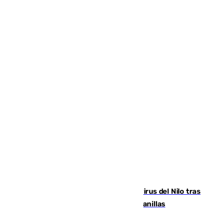
Málaga refuerza la vigilancia por el virus del Nilo tras
detectar un mosquito positivo en Campanillas