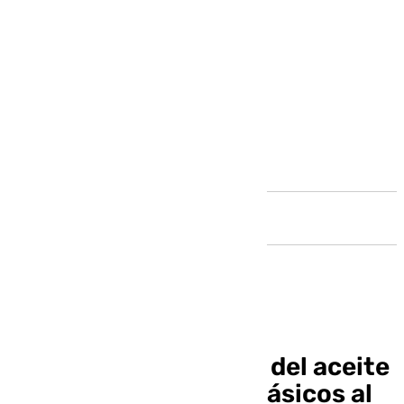
Andalucía
El Gobierno fija el IVA del aceite
de oliva y alimentos básicos al