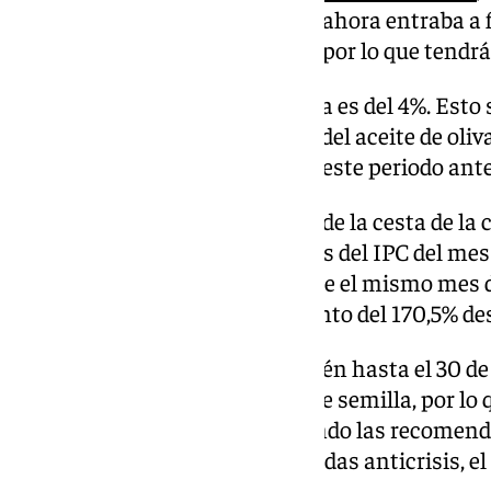
que el aceite de oliva a partir de ahora entraba a
productos y alimentos básicos, por lo que tendr
El tipo superreducido en España es del 4%. Esto 
vuelvan a la normalidad, el IVA del aceite de oliv
venía soportando durante todo este periodo ante
El aceite de oliva es el producto de la cesta de 
en el último año, según los datos del IPC del mes 
interanual (agosto de 2024 sobre el mismo mes d
25,1%, acumulando un incremento del 170,5% des
Por otro lado, se prorrogó también hasta el 30 de
IVA para la pasta y los aceites de semilla, por lo 
hasta el 31 de diciembre, siguiendo las recome
para la retirada gradual de medidas anticrisis, el 