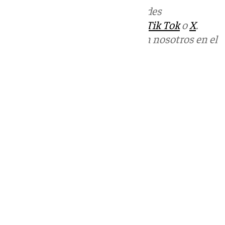
Más noticias de
101TV
en las redes
sociales:
Instagram
,
Facebook
,
Tik Tok
o
X
.
Puedes ponerte en contacto con nosotros en el
correo
informativos@101tv.es
Tags:
Últimas noticias