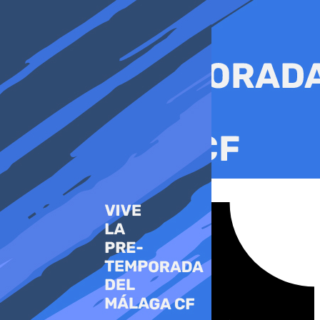
Ir
al
contenido
Tiktok