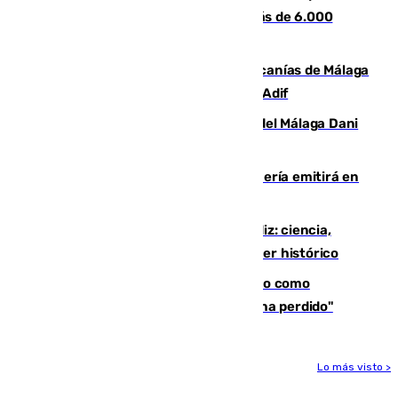
en Málaga tras ser descubiertos con más de 6.000
euros
Retrasos y cancelaciones en el Cercanías de Málaga
por una avería en la infraestructura de Adif
Isco, la nueva mascota del jugador del Málaga Dani
Lorenzo
El observatorio de Calar Alto de Almería emitirá en
directo el eclipse solar del 12 de agosto
El «Trío de Eclipses» arranca en Cádiz: ciencia,
naturaleza y seguridad ante un atardecer histórico
Noruega pide la dimisión de Infantino como
presidente de la FIFA: "La confianza se ha perdido"
Lo más visto >