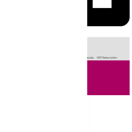
HOY
|
Fútbol
Primera División
LaLiga
Crisis Migratoria en Ceuta
101 Televisión
Andalucía