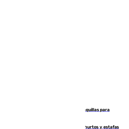
El mercado de Jerez refrigera sus taquillas para
facilitar las compras a sus visitantes
Detenida una pareja por presuntos hurtos y estafas