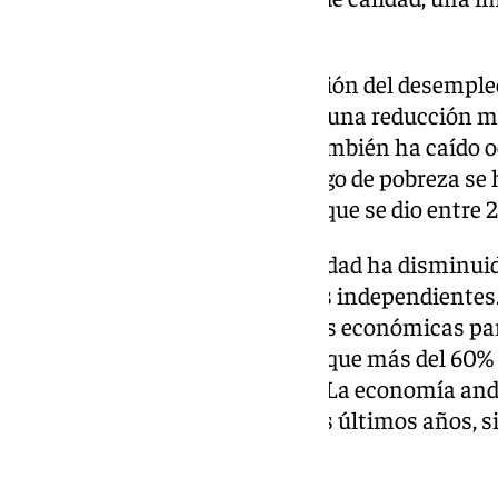
social.
Asimismo, destacó la disminución del desempleo 
46,7% en 2018 al 35,6% en 2024, una reducción m
tasa de desempleo femenino también ha caído 
período. Además, la tasa de riesgo de pobreza se
años, a diferencia del aumento que se dio entre 
España subrayó que la desigualdad ha disminuid
resto de España, según estudios independientes
seguir con las transformaciones económicas par
desigualdad social, destacando que más del 60%
su renta per cápita desde 2018. La economía an
convergencia con España en los últimos años, si
74,9%.