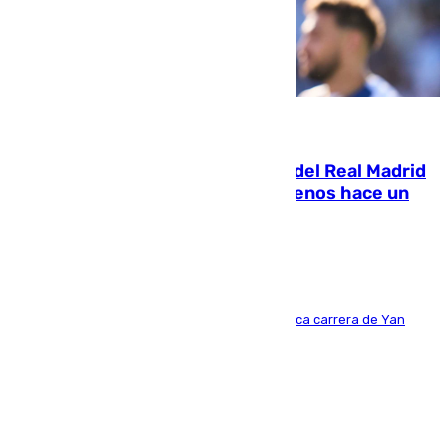
07.08.2026
El fichaje más caro de la historia del Real Madrid
costaba 105 millones de euros menos hace un
año y jugaba en Leganés
Del filial pepinero a récord absoluto: la meteórica carrera de Yan
Diomande en solo doce meses