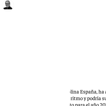
Francisco Marmolejo
domingo, 1 diciembre 2024, 13:50
Compartir:
La consejera de Economía, Carolina España, ha
andaluza está creciendo a buen ritmo y podría su
alcanzando un 3% de crecimiento para el año 20