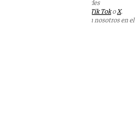
Más noticias de
101TV
en las redes
sociales:
Instagram
,
Facebook
,
Tik Tok
o
X
.
Puedes ponerte en contacto con nosotros en el
correo
informativos@101tv.es
Tags:
Últimas noticias