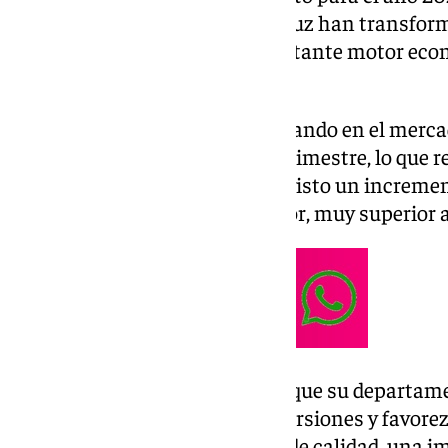
las medidas del Gobierno andaluz han transfor
consolidándola como un importante motor econó
bienestar de sus habitantes.
Este crecimiento ya se está notando en el mercad
3.588.875 empleos en el tercer trimestre, lo que
total en España. Andalucía ha visto un incremen
comparación con el año anterior, muy superior a
La consejera también enfatizó que su departame
entorno seguro que atraiga inversiones y favore
lo que resulta en más empleos de calidad, una i