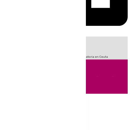
HOY
|
Sucesos
Fútbol
LaLiga
Primera División
Crisis Migratoria en Ceuta
Andalucía