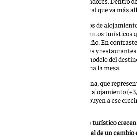
incorporó 45.202 nuevos trabajadores. Dentro de
a una transformación estructural que va más allá
El empleo autónomo en servicios de alojamiento
gestores de pisos y establecimientos turísticos 
— creció un 19,1% en el último año. En contraste
comidas y bebidas, es decir, bares y restaurante
(+0,1%). Es una señal de que el modelo del destin
más hacia la cama y menos hacia la mesa.
Los trabajadores por cuenta ajena, que representa
crecieron un 3,2% interanual. El alojamiento (+3
los subsectores que más contribuyen a ese crec
Los autónomos del alojamiento turístico crecen 
y restaurantes se estancan, señal de un cambio 