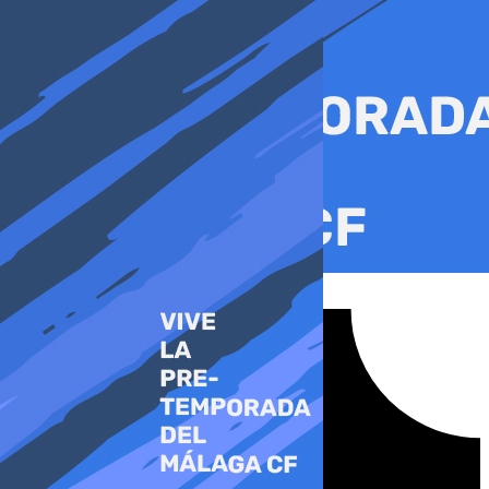
Ir
al
contenido
Tiktok