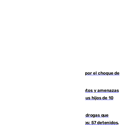
Cortado el Cercanías C-2 de Málaga por el choque de
un tren con una catenaria caída
Detenido en Estepona por malos tratos y amenazas
de muerte a su pareja en presencia de sus hijos de 10
años y 11 meses
Desarticulada una red de tráfico de drogas que
introducía la mercancía desde Marruecos: 57 detenidos,