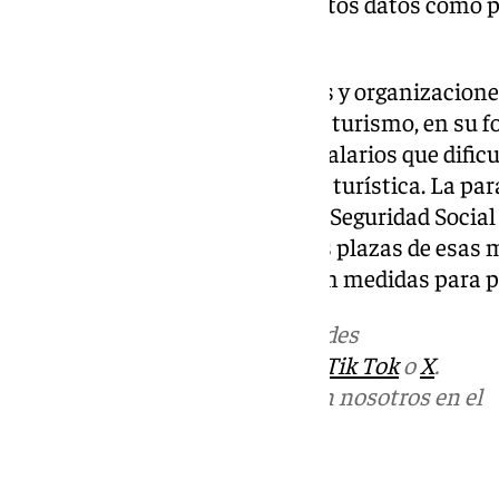
administraciones presentan estos datos como 
económico del sector.
Sin embargo, colectivos sociales y organizacione
modelo. Su argumento es que el turismo, en su f
temporalidad laboral y genera salarios que dificu
las ciudades con mayor presión turística. La par
datos es elocuente: mientras la Seguridad Social
nunca gracias al turismo, en las plazas de esa
cada vez más vecinos que exigen medidas para po
Más noticias de
101TV
en las redes
sociales:
Instagram
,
Facebook
,
Tik Tok
o
X
.
Puedes ponerte en contacto con nosotros en el
correo
informativos@101tv.es