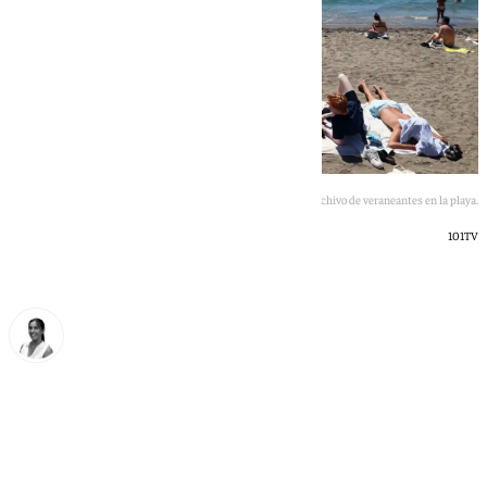
Imagen de archivo de veraneantes en la playa.
101TV
Blanca Guerrero
lunes, 29 junio 2026, 14:06
Compartir: