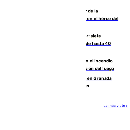
cuatro de ellos en Andalucía
Ferrán Torres, nombrado embajador de la
Comunidad Valenciana tras convertirse en el héroe del
Mundial
Andalucía sigue asfixiada por el calor: siete
provincias, en alerta por temperaturas de hasta 40
grados
Activado el nivel 2 de emergencia en el incendio
forestal de Niebla por la compleja evolución del fuego
Controlado un incendio de rastrojos en Granada
junto a la autovía y al Callejón de Nogales
Lo más visto >
Más noticias