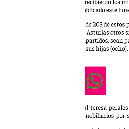
358 regalos institucionales que recibieron los m
2024 y que la Casa del Rey ha publicado este lun
El Rey Felipe fue el destinatario de 203 de estos
Letizia recibió 88, la Princesa de Asturias otros s
cuatro. El resto son regalos compartidos, sean pa
y sus hijas (seis), para la reina y sus hijas (ocho
Sofía (nueve).
https://www.101tv.es/rafa-nadal-teresa-perale
el-rey-felipe-vi-concede-titulos-nobiliarios-por