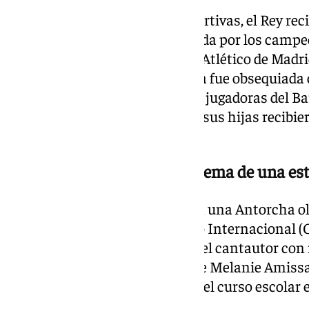
En cuanto a las camisetas deportivas, el Rey rec
selección española y otra firmada por los campe
Madrid de baloncesto y una del Atlético de Madri
Escuelas de Fútbol; doña Letizia fue obsequiad
personalizada y firmada por las jugadoras del Ba
la Copa de la Reina; y la Reina y sus hijas recibi
personalizadas del Cádiz.
La antorcha olímpica y el poema de una es
Otros regalos llamativos fueron una Antorcha ol
presidente del Comité Olímpico Internacional (C
Serrat entregado a la Reina por el cantautor con
Asturias, e incluso el poema que Melanie Amissa
real con motivo de la apertura del curso escolar
Henares (Guadalajara).