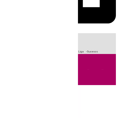
HOY
|
Fútbol
Primera División
Crisis Migratoria en Ceuta
LaLiga
Sucesos
Andalucía