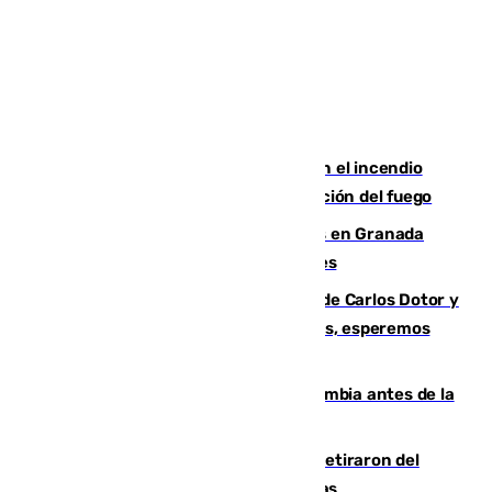
Activado el nivel 2 de emergencia en el incendio
forestal de Niebla por la compleja evolución del fuego
Controlado un incendio de rastrojos en Granada
junto a la autovía y al Callejón de Nogales
Juanfran Funes, sobre las lesiones de Carlos Dotor y
Fernando Calero: “Estamos preocupados, esperemos
que no sea nada”
Felipe VI refuerza los lazos con Colombia antes de la
llegada del nuevo presidente
Fernando Calero y Carlos Dotor se retiraron del
encuentro contra el Ceuta con molestias