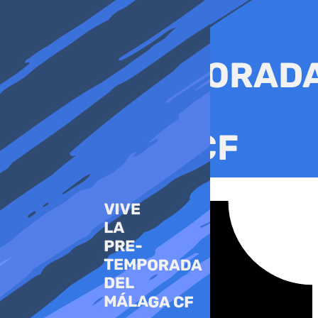
Ir
al
contenido
Tiktok