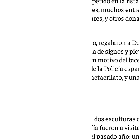
Los libros son el artículo más repetido en la list
centenar; algunos institucionales, muchos entre
Feria de Libro de Madrid o similares, y otros don
escribió.
El CERMI y la ONCE, por ejemplo, regalaron a D
la Constitución escrito en lengua de signos y pi
que el Ministerio del Interior, con motivo del bic
los Reyes el libro «Los orígenes de la Policía esp
monedas conmemorativas en metacrilato, y una 
sobre peana.
Esculturas de Jaume Plensa
Entre las obras de arte destacan dos esculturas
Princesa Leonor y la Infanta Sofía fueron a visita
Llobregat (Barcelona) en julio del pasado año; u