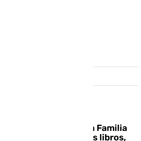
Andalucía
358 regalos recibió la Familia
Real en 2024: muchos libros,