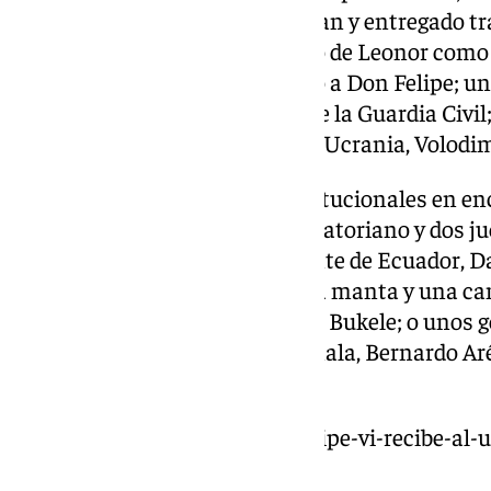
el artista armenio Sargis Yesayan y entregado t
Princesa de Asturias; un retrato de Leonor como
Joaquín Suárez Serrano entregó a Don Felipe; un 
recibió ella misma en un acto de la Guardia Civil
Kiev que regaló el presidente de Ucrania, Volodim
Son frecuentes los regalos institucionales en 
iberoamericanos: un colibrí ecuatoriano y dos j
y sus hijas de parte del presidente de Ecuador,
Iberoamericana de Cuenca; una manta y una cam
presidente de el Salvador, Nayib Bukele; o unos 
Reyes del presidente de Guatemala, Bernardo Arév
España.
https://www.101tv.es/el-rey-felipe-vi-recibe-a
copa/