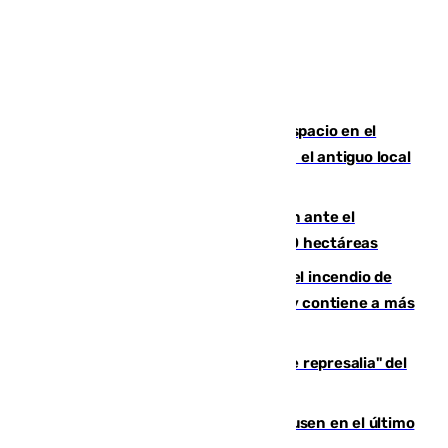
Las marca internacionales ganan espacio en el
Centro de Málaga: La Tagliatella abre en el antiguo local
de Vox Sports Bar
Moreno pide extremar la precaución ante el
incendio de Niebla, que supera las 4.000 hectáreas
340 personas más desalojadas por el incendio de
Niebla, que mantiene a 410 evacuadas y contiene a más
de 500 efectivos trabajando
Italia responde ante las "medidas de represalia" del
Gobierno de Sánchez
El Sevilla se desinfla ante el Leverkusen en el último