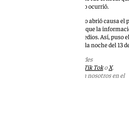
Amador, en vez de al revés, como ocurrió.
Sin embargo, cuando el Supremo abrió causa el p
delito en esa nota de prensa porque la informaci
publicado horas antes en los medios. Así, puso el 
‘emails’ a la prensa a lo largo de la noche del 13 
Más noticias de
101TV
en las redes
sociales:
Instagram
,
Facebook
,
Tik Tok
o
X
.
Puedes ponerte en contacto con nosotros en el
correo
informativos@101tv.es
Tags:
Últimas noticias