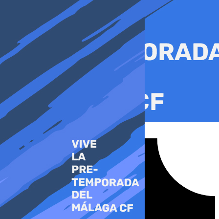
Ir
al
contenido
Tiktok