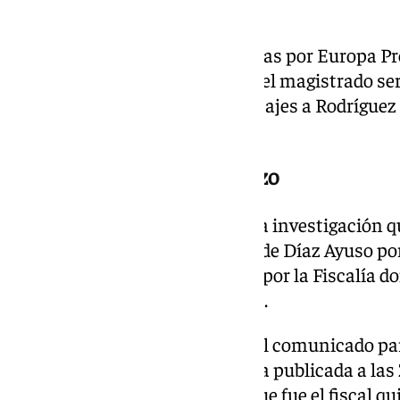
causa.
Así, fuentes jurídicas consultadas por Europa P
diligencia encargada ahora por el magistrado serí
que García Ortiz envió los mensajes a Rodríguez
por la UCO.
La noche del 13 al 14 de marzo
Esta diligencia se enmarca en la investigación qu
querella que presentó la pareja de Díaz Ayuso po
las 10:20 horas del 14 de marzo por la Fiscalía d
correos entre su defensa y Salto.
El Ministerio Público difundió el comunicado p
un «bulo», en alusión a la noticia publicada a las
‘El Mundo’, donde se indicaba que fue el fiscal q