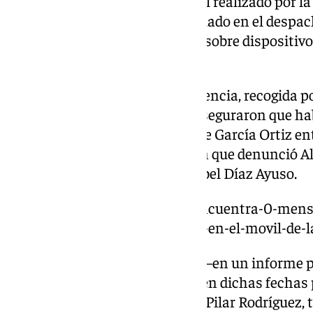
obtenido tras el informe pericial realizado por l
intervenido en el registro efectuado en el despach
y en razón a los datos obrantes sobre dispositivo
levantada».
El magistrado dicta esta providencia, recogida po
informe en el que los agentes aseguraron que h
mensajes» en los dispositivos de García Ortiz entr
clave para la presunta filtración que denunció 
de la presidenta madrileña, Isabel Díaz Ayuso.
https://www.101tv.es/la-uco-encuentra-0-mensa
fiscal-general-pero-si-los-hallo-en-el-movil-de
No obstante, cabe recordar que –en un informe p
mensajes enviados y recibidos en dichas fechas p
fiscal jefa provincial de Madrid, Pilar Rodríguez