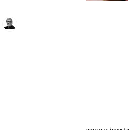
Francisco Marmolejo
lunes, 23 diciembre 2024, 17:44
Compartir:
El magistrado del
Tribunal Supremo
que investig