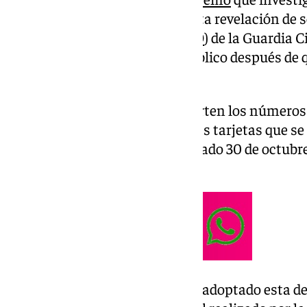
Álvaro García Ortiz, por presunta revelación de 
Unidad Central Operativa (
UCO
) de la Guardia C
móvil del jefe del Ministerio Público después de
mensajes» en sus dispositivos.
En concreto, ordena que se aporten los números y
de los teléfonos «asociados» a las tarjetas que se
despacho de García Ortiz el pasado 30 de octubre
asociada» dichos números.
El instructor Ángel Hurtado ha adoptado esta dec