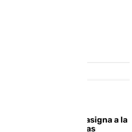
Andalucía
El magistrado del TS asigna a la
UCO nuevas diligencias