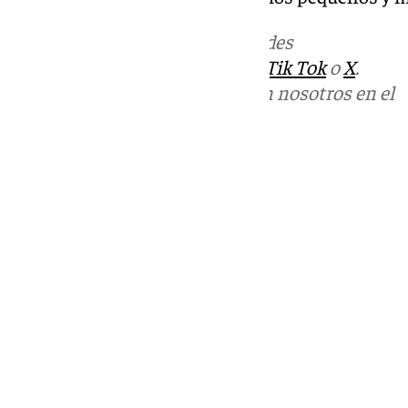
Más noticias de
101TV
en las redes
sociales:
Instagram
,
Facebook
,
Tik Tok
o
X
.
Puedes ponerte en contacto con nosotros en el
correo
informativos@101tv.es
Tags:
Últimas noticias