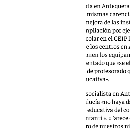
Por su parte, el portavoz socialista en Antequera
criticado que «seguimos con las mismas carencia
Antequera y de la comarca. Sin mejora de las in
de los centros educativos, sin ampliación por e
instalaciones ni del comedor escolar en el CEIP
la climatización de la mayoría de los centros en
sustanciales en todo lo que suponen los equipam
ha resumido. Asimismo, ha lamentado que «se e
todas las vacantes y dotaciones de profesorado 
mantenimiento de la calidad educativa».
En la misma línea, la concejala socialista en A
lamentado que la Junta de Andalucía «no haya d
reclamaciones de la comunidad educativa del col
mantener las dos unidades en Infantil». «Parece
Bonilla le preocupa poco el futuro de nuestros n