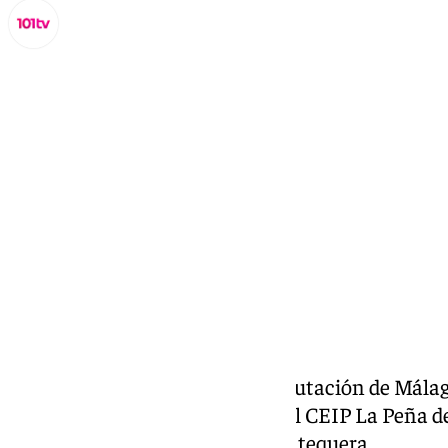
Miguel Alfonso
lunes, 9 septiembre 2024, 15:57
Compartir:
El PSOE va a reclamar en la Diputación de Mála
segunda unidad de Infantil en el CEIP La Peña d
Cartaojal, en el municipio de Antequera.