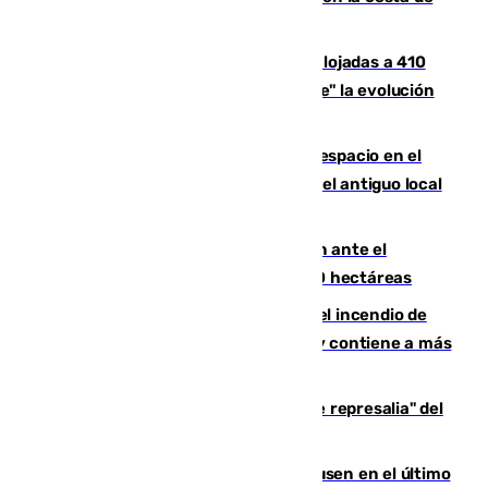
Huelva
El incendio de Niebla mantiene desalojadas a 410
personas que siguen con "incertidumbre" la evolución
del viento
Las marcas internacionales ganan espacio en el
Centro de Málaga: la Tagliatella abre en el antiguo local
de Vox Sports Bar
Moreno pide extremar la precaución ante el
incendio de Niebla, que supera las 4.000 hectáreas
340 personas más desalojadas por el incendio de
Niebla, que mantiene a 410 evacuadas y contiene a más
de 500 efectivos trabajando
Italia responde ante las "medidas de represalia" del
Gobierno de Sánchez
El Sevilla se desinfla ante el Leverkusen en el último