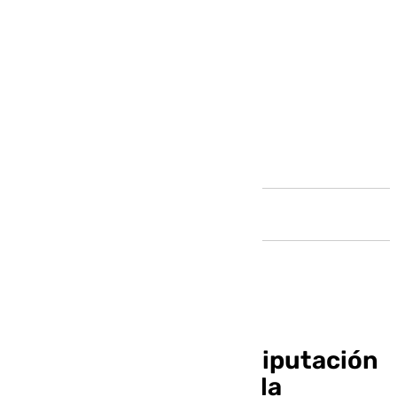
Andalucía
El PSOE reclama en Diputación
el mantenimiento de la