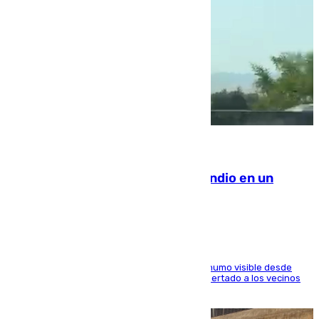
08.08.2026
Los Bomberos combaten un incendio en un
paraje de Granada
El fuego ha levantado una densa columna de humo visible desde
distintos puntos del Área Metropolitana y ha alertado a los vecinos
de la capital