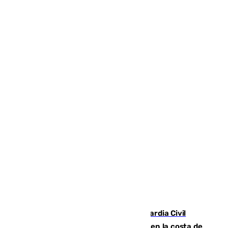
Persecución en Punta Umbría: la Guardia Civil
interviene más de 800 kilos de cocaína en la costa de