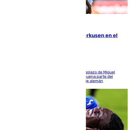
08.08.2026
El Sevilla se desinfla ante el Leverkusen en el
último ensayo (1-2)
El conjunto de Luis García se adelantó con un golazo de Miguel
Sierra y ofreció buenas sensaciones durante buena parte del
encuentro, pero acabó cediendo ante el empuje alemán