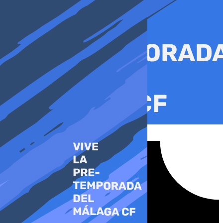
Ir
al
contenido
Tiktok