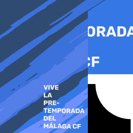
Ir
al
contenido
Tiktok