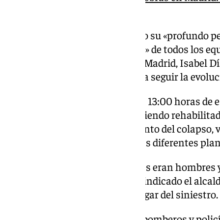
cuatro desaparecidos
El alcalde Almeida ha expresado su «profundo pe
agradecido la «entrega ejemplar» de todos los eq
presidenta de la Comunidad de Madrid, Isabel Díaz
puesto de mando avanzado para seguir la evoluci
El siniestro se produjo sobre las 13:00 horas de 
forjado del edificio, que estaba siendo rehabilit
de cuatro estrellas. En el momento del colapso, 
encontraban distribuidos por las diferentes pla
De los cuatro desaparecidos, tres eran hombres 
responsabilidad en la obra», ha indicado el alcal
Almeida, desplazado hasta el lugar del siniestro.
El dispositivo lo han integrado bomberos y poli