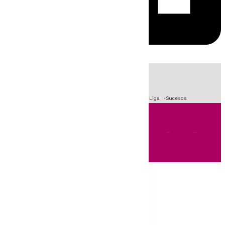
HOY
|
Fútbol
Primera División
Crisis Migratoria en Ceuta
LaLiga
Sucesos
Andalucía