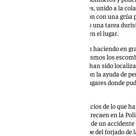
estos últimos del vuelo de drones, unido a la co
estaba haciendo la rehabilitación con una grúa
rápidamente posible aunque «es una tarea durís
declaraciones a los periodistas en el lugar.
Los bomberos «también lo están haciendo en g
decir, están acarreando ellos mismos los escombr
antes posible a los cuerpos que han sido localiz
difícil» se ha contado además con la ayuda de per
entrenados para descubrir los lugares donde pud
debajo de los escombros.
En estos momentos no hay indicios de lo que ha
investigación e instrucción que recaen en la Polic
Municipal de Madrid al tratarse de un accidente 
que «se ha producido el derrumbe del forjado de l