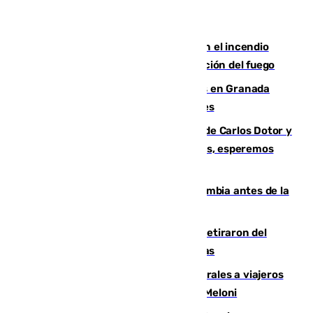
Activado el nivel 2 de emergencia en el incendio
forestal de Niebla por la compleja evolución del fuego
Controlado un incendio de rastrojos en Granada
junto a la autovía y al Callejón de Nogales
Juanfran Funes, sobre las lesiones de Carlos Dotor y
Fernando Calero: “Estamos preocupados, esperemos
que no sea nada”
Felipe VI refuerza los lazos con Colombia antes de la
llegada del nuevo presidente
Fernando Calero y Carlos Dotor se retiraron del
encuentro contra el Ceuta con molestias
España restablece controles temporales a viajeros
procedentes de Italia como repuesta a Meloni