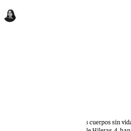
Elena Lozano
martes, 7 octubre 2025, 22:48
Compartir:
Los bomberos han rescatado los cuerpos sin vida
el derrumbe del edificio de la calle Hileras, 4, 