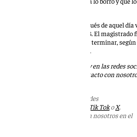
el peritaje que demuestra que ya lo borró y que l
señaló.
El exdiputado subrayó que después de aquel día
con Mouliáa hasta abril de 2023. El magistrado fi
preguntando lo siguiente: «Para terminar, según 
principio a fin?». Errejón afirmó.
Descubre más noticias de 101Tv en las redes soc
Tok
o
X
. Puedes ponerte en contacto con nosotro
informativos@101tv.es
Más noticias de
101TV
en las redes
sociales:
Instagram
,
Facebook
,
Tik Tok
o
X
.
Puedes ponerte en contacto con nosotros en el
correo
informativos@101tv.es