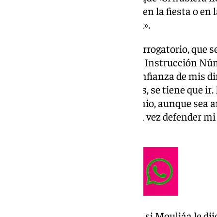
el bar, en el taxi, en el ascensor, en la fiesta o e
propuesto que se fuese a la casa».
Así consta en el vídeo de su interrogatorio, que 
tenido en la sede del Juzgado de Instrucción Nú
más de media hora. «Perdí la confianza de mis di
y pierde la confianza de sus jefes, se tiene que ir
que defiende cualquier testimonio, aunque sea 
portavoz de un espacio así y a la vez defender mi
dimisión.
la Fiscalía le preguntó a Errejón si Mouliáa le 