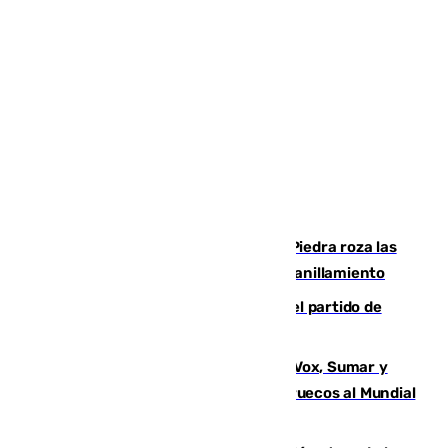
La laguna malagueña de Fuente de Piedra roza las
30.000 parejas de flamencos antes del anillamiento
Sigue en directo la retransmisión del partido de
pretemporada Málaga-Al-Arabi
La crisis migratoria de Ceuta une a Vox, Sumar y
Podemos contra la candidatura de Marruecos al Mundial
2030