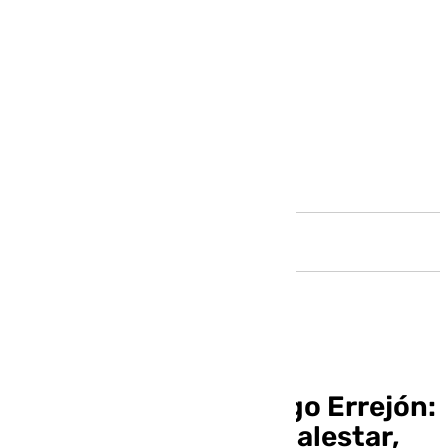
Andalucía
La declaración de Íñigo Errejón:
«Si hubiera notado malestar,