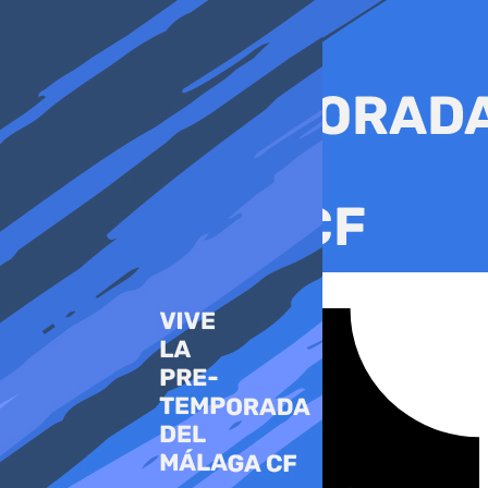
Ir
al
contenido
Tiktok