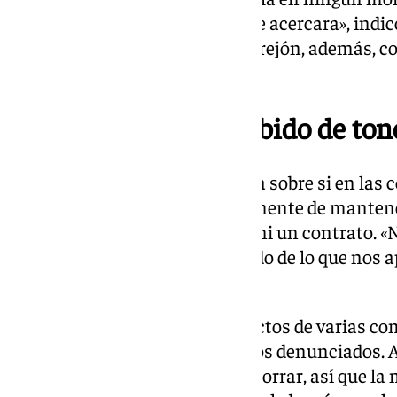
ni le separó, para impedir que se acercara», indicó
en que «ella nunca hizo eso». Errejón, además, c
tomado dos cervezas.
Chats con «tonteo subido de ton
Al ser preguntado por la Fiscalía sobre si en la
con Mouliáa «hablan explícitamente de mantener
afirmó que no hubo ni acuerdo ni un contrato. «
tenerlas’, pero estamos hablando de lo que nos 
veamos», apuntó.
Errejón precisó que tenía extractos de varias c
«Tengo hasta el día de los hechos denunciados. A 
mitad, pero la mía no la puede borrar, así que l