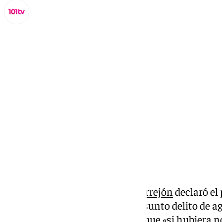
Miguel Alfonso
lunes, 20 enero 2025, 20:13
Compartir:
El exdiputado de Sumar
Íñigo Errejón
declaró el
juez que le investiga por un presunto delito de ag
Mouliáa. Errejón ha asegurado que «si hubiera n