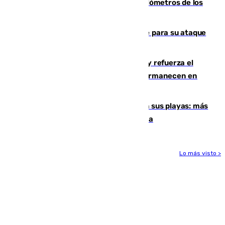
Diputación limpia de residuos 170 kilómetros de los
principales caminos del Rocío en Sevilla
El Real Madrid ficha a Yan Diomande para su ataque
por 125 millones
El Gobierno instala duchas y baños y refuerza el
CETI para los miles de migrantes que permanecen en
Ceuta
Málaga corta la venta ambulante en sus playas: más
de 180 multas de la Policía por este tema
Lo más visto >
Más noticias
Ver más >