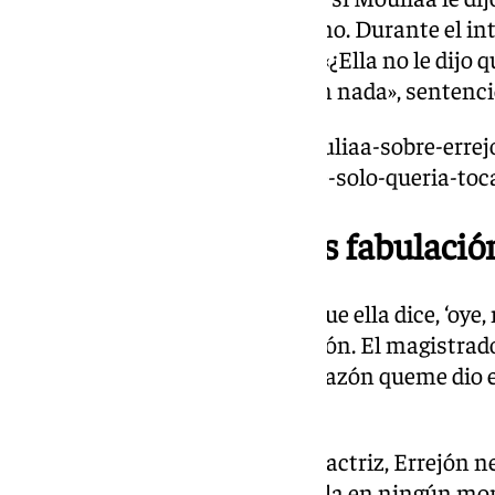
rápido», a lo que respondió que no. Durante el int
en el episodio de la habitación. «¿Ella no le dijo
con la luz?». «Ni con la luz ni con nada», sentenc
https://www.101tv.es/elisa-mouliaa-sobre-erre
encontre-con-una-persona-que-solo-queria-toc
¿Lo del ‘solo sí es sí’ es fabulació
«La prueba es que la única vez que ella dice, ‘oye
pro mi hija’, se va», explicó Errejón. El magistrado 
es sí’ era una «fabulación». «La razón queme dio
hija», añadió Errejón.
A preguntas de la abogada de la actriz, Errejón n
aquella noche. «Entiendo que ella en ningún mo