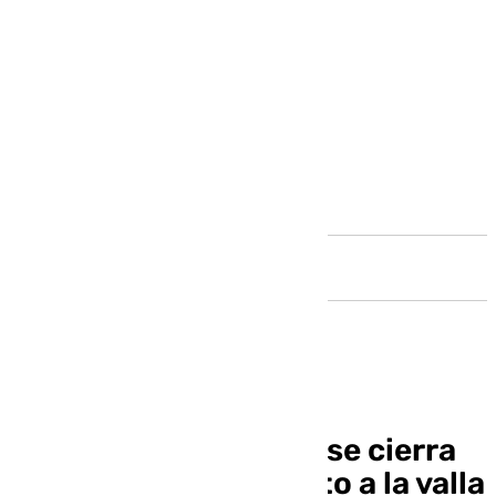
Andalucía
La frontera de Ceuta se cierra
por un intento de salto a la valla