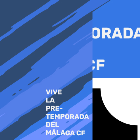
Ir
al
contenido
Tiktok