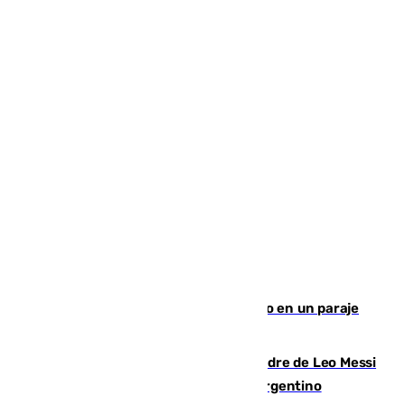
Los Bomberos combaten un incendio en un paraje
de Granada
Muere a los 68 años Jorge Messi, padre de Leo Messi
y pieza fundamental en la carrera del argentino