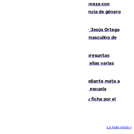
Retiene a su mujer en su casa y ameneza con
quemar la vivienda: nuevo caso de violencia de género
en Málaga
Dos sevillanos de oro: Manuel Cruz y Jesús Ortega
ganan el campeonato del mundo sub19 masculino de
remo
Un juzgado de Ceuta investiga seis presuntas
agresiones sexuales a migrantes, entre ellas varias
menores
Desastre en Tailandia: un joven estudiante mata a
tiros a sus abuelo y a profesores en una escuela
Luca Zidane rompe con el Granada y ficha por el
Leganés
Lo más visto >