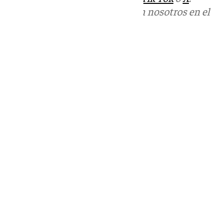
Puedes ponerte en contacto con nosotros en el
correo
informativos@101tv.es
Tags:
Últimas noticias