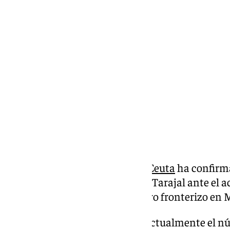
Miguel Alfonso
domingo, 15 septiembre 2024, 18:33
Compartir:
La
Delegación del Gobierno en Ceuta
ha confirma
intermitente» de la frontera del Tarajal ante el 
personas migrantes al perímetro fronterizo en 
La Delegación, que desconoce actualmente el n