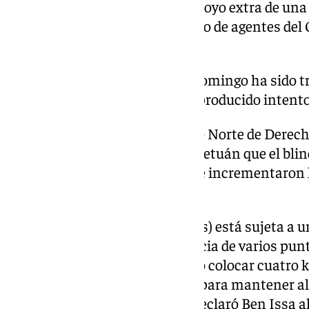
La Benemérita cuenta con el apoyo extra de una 
helicóptero y un elevado número de agentes del 
(GRS).
Aunque la madrugada de este domingo ha sido tra
localidad de Castillejos se han producido intento
El responsable del Observatorio Norte de De
Issa, explicó el sábado a Press Tetuán que el bli
producirse en agosto, cuando se incrementaron 
desde la localidad marroquí.
«La ciudad de Fnideq (Castillejos) está sujeta a u
seguridad, además de la presencia de varios punt
de seguridad no han descuidado colocar cuatro k
a lo largo de la playa de. Fnideq para mantener 
con una migración irregular», declaró Ben Issa al