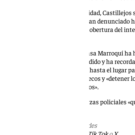
Además de los agentes de seguridad, Castillejos 
periodistas, y algunos de ellos han denunciado h
violencia e insultos durante la cobertura del in
la localidad.
El Sindicato Nacional de la Prensa Marroquí h
en el que ha denunciado lo sucedido y ha recorda
información se han movilizado hasta el lugar pa
su trabajo por «proteger» Marruecos y «detener 
reputación y la de sus ciudadanos».
El sindicato ha pedido a las fuerzas policiales 
los medios de comunicación».
Más noticias de
101TV
en las redes
sociales:
Instagram
,
Facebook
,
Tik Tok
o
X
.