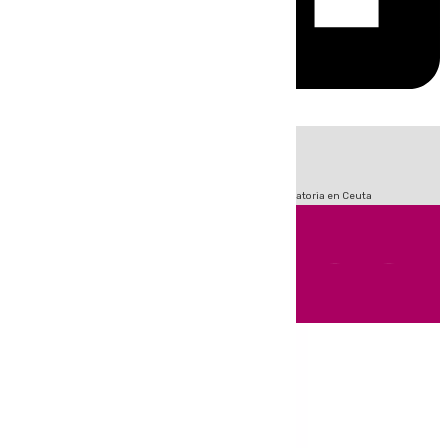
HOY
|
Fútbol
Sucesos
LaLiga
Primera División
Crisis Migratoria en Ceuta
Andalucía