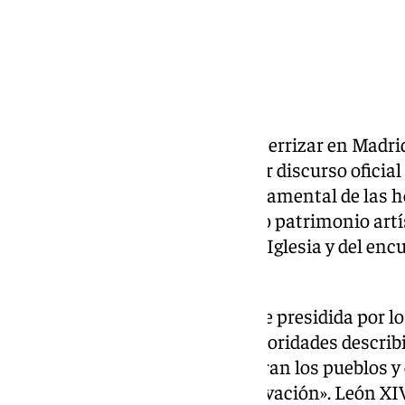
Apenas dos horas después de aterrizar en Madrid 
Padre ha aprovechado su primer discurso oficial 
de forma explícita el papel fundamental de las 
definiéndolas, junto a su valioso patrimonio art
testimonio vivo y esencial de la Iglesia y del enc
pueblo español.
Durante una recepción solemne presidida por los 
Pontífice se ha dirigido a las autoridades descr
religiosas populares que vertebran los pueblos
auténtica dramaturgia de la salvación». León XIV