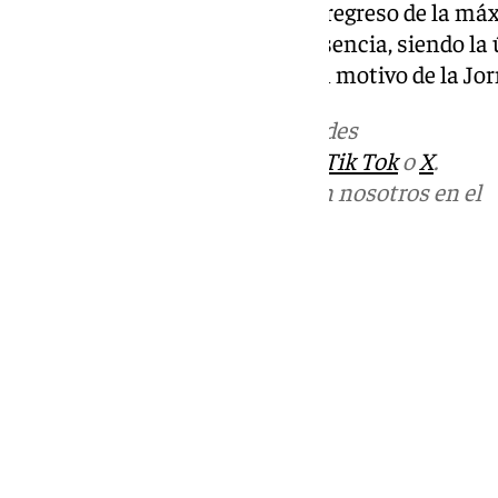
Este viaje apostólico supone el regreso de la má
español tras quince años de ausencia, siendo la ú
Papa Benedicto XVI en 2011 con motivo de la Jo
Más noticias de
101TV
en las redes
sociales:
Instagram
,
Facebook
,
Tik Tok
o
X
.
Puedes ponerte en contacto con nosotros en el
correo
informativos@101tv.es
Tags:
Últimas noticias