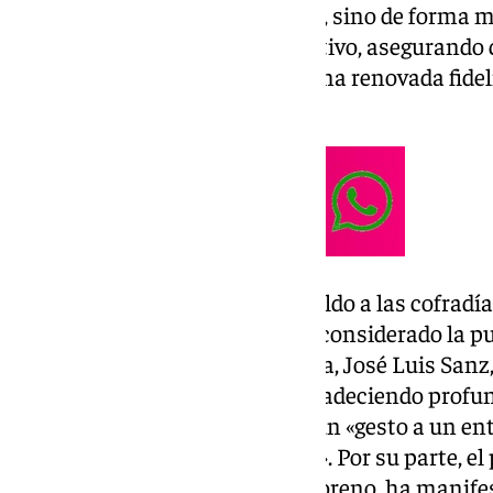
cultural de estas corporaciones, sino de forma 
asociaciones de carácter caritativo, asegurando 
«confirmar, alentar e inspirar una renovada fidel
Evangelio».
Este rotundo e inmediato respaldo a las cofradí
reacción en el ámbito andaluz, considerado la p
expresiones. El alcalde de Sevilla, José Luis Sa
través de sus redes oficiales agradeciendo prof
Pontífice, calificándolas como un «gesto a un en
la que Sevilla es punta de lanza». Por su parte, e
Junta de Andalucía, Juanma Moreno, ha manifes