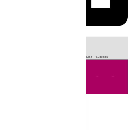
HOY
|
Fútbol
Primera División
Crisis Migratoria en Ceuta
LaLiga
Sucesos
Andalucía