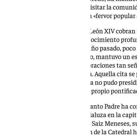
invitar formalmente al Papa a visitar la comun
compruebe de primera mano un «fervor popular q
A nivel eclesial, las palabras de León XIV cobran
especial, ya que denotan un conocimiento profun
española. Cabe recordar que el año pasado, poco 
fallecimiento del Papa Francisco, mantuvo un 
los hermanos mayores de corporaciones tan señ
Sevilla y la Esperanza de Málaga. Aquella cita se 
Cofradías, cuya misa de clausura no pudo presid
exactamente con el inicio de su propio pontifica
La comitiva que ha recibido al Santo Padre ha 
representación de la Iglesia andaluza en la capi
de Sevilla, monseñor José Ángel Saiz Meneses, s
León y Ramón Valdivia, y el deán de la Catedral h