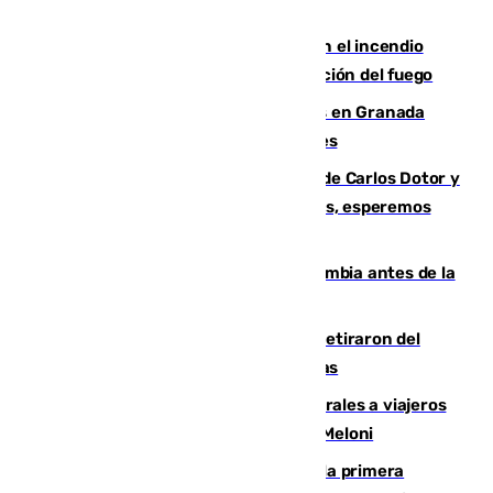
Activado el nivel 2 de emergencia en el incendio
forestal de Niebla por la compleja evolución del fuego
Controlado un incendio de rastrojos en Granada
junto a la autovía y al Callejón de Nogales
Juanfran Funes, sobre las lesiones de Carlos Dotor y
Fernando Calero: “Estamos preocupados, esperemos
que no sea nada”
Felipe VI refuerza los lazos con Colombia antes de la
llegada del nuevo presidente
Fernando Calero y Carlos Dotor se retiraron del
encuentro contra el Ceuta con molestias
España restablece controles temporales a viajeros
procedentes de Italia como repuesta a Meloni
El Málaga cae ante el Ceuta y suma la primera