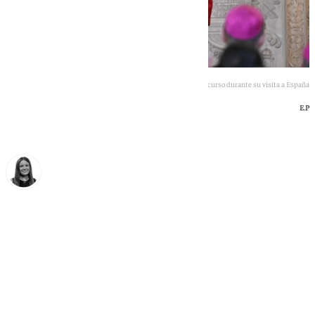
Imagen del Papa León XIV en su primer discurso durante su visita a España
E.P
Fátima Rodríguez
sábado, 6 junio 2026, 17:08
Compartir: