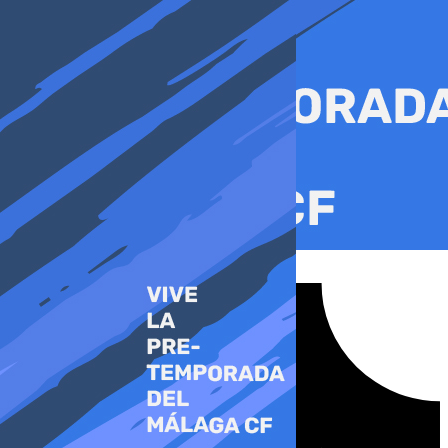
Ir
al
contenido
Tiktok