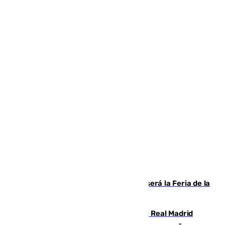
Talleres, escape room y música: así será la Feria de la
Juventud Cofrade de Málaga
El fichaje más caro de la historia del Real Madrid