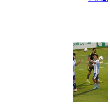
Lo más visto >
Más noticias
Ver más >