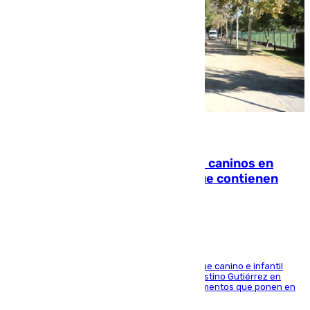
06.08.2026
Continúan los cierres de parques caninos en
Sevilla: se detectan alimentos que contienen
elementos peligrosos
En la tarde del 6 de agosto ha cerrado el parque canino e infantil
situado entre las calles Manuel Olivencia y Faustino Gutiérrez en
Sevilla Este tras detectarse alimentos con elementos que ponen en
peligro a perros y usuarios