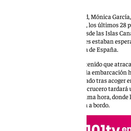
Mientras la ministra de Sanidad, Mónica García, 
de desembarco del MV Hondius, los últimos 28 p
embarcación han despegado desde las Islas Cana
han hecho en dos aviones que les estaban esper
Sur y que ya les transporta fuera de España.
Tras evacuar el crucero, que ha tenido que atraca
el fuerte oleaje y el mal tiempo, la embarcació
Países Bajos. Allí sera desinfectado tras acoger 
infectadas por el hantavirus. El crucero tardará u
Róterdam, salvo cambios de última hora, donde 
de un fallecido que se encuentra a bordo.