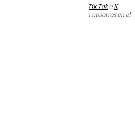
sociales:
Instagram
,
Facebook
,
Tik Tok
o
X
.
Puedes ponerte en contacto con nosotros en el
correo
informativos@101tv.es
Tags:
Últimas noticias