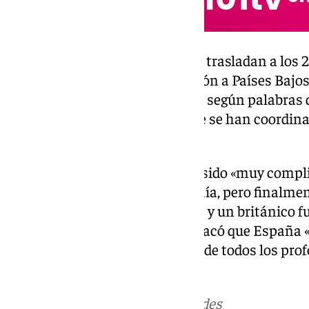
Mientras tanto, los aviones que trasladan a los
bordo han despegado en dirección a Países Baj
haciendo una labor de «escoba», según palabras d
ciudadanos de varios países que se han coordina
australianos.
García dijo que la operación ha sido «muy compl
referido a Australia, por su lejanía, pero finalme
sus nacionales, un neozelandés y un británico fu
Bajos. Además, la ministra destacó que España 
a emergencias» y elogió la labor de todos los pr
en este operativo
Más noticias de
101TV
en las redes