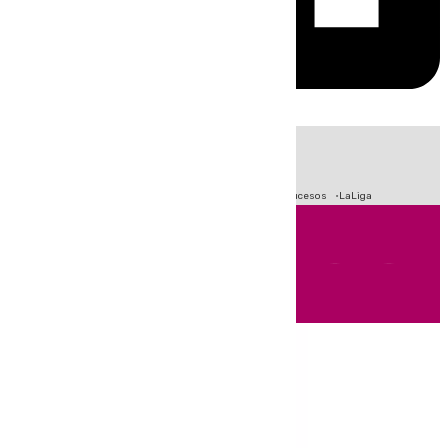
HOY
|
Fútbol
Primera División
Crisis Migratoria en Ceuta
Sucesos
LaLiga
Andalucía