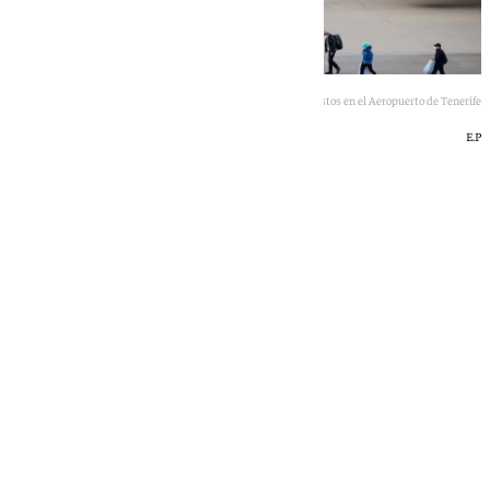
Los aviones que trasladan a los pasajeros, listos en el Aeropuerto de Tenerife
E.P
101 TV
lunes, 11 mayo 2026, 21:49
Compartir: