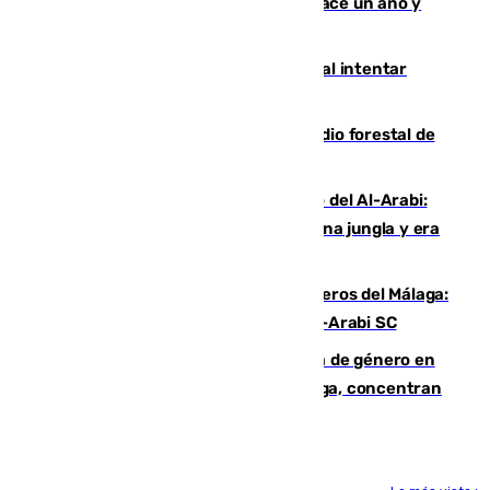
costaba 105 millones de euros menos hace un año y
jugaba en Leganés
Ceuta suma 82 fallecidos en el mar al intentar
cruzar la frontera española
Huelva eleva a emergencia el incendio forestal de
Niebla
Juanfran Funes, sobre el duro juego del Al-Arabi:
“Por momentos nos hemos metido en una jungla y era
hasta peligroso”
Ya se han estrenado los tres delanteros del Málaga:
Eneko Jauregui, bigoleador contra el Al-Arabi SC
35 mujeres asesinadas por violencia de género en
España en este 2026: Andalucía y Málaga, concentran
el foco de la tragedia