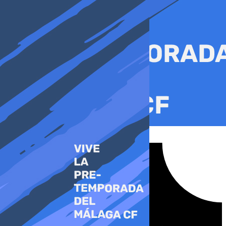
Ir
al
contenido
Tiktok