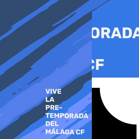
Ir
al
contenido
Tiktok