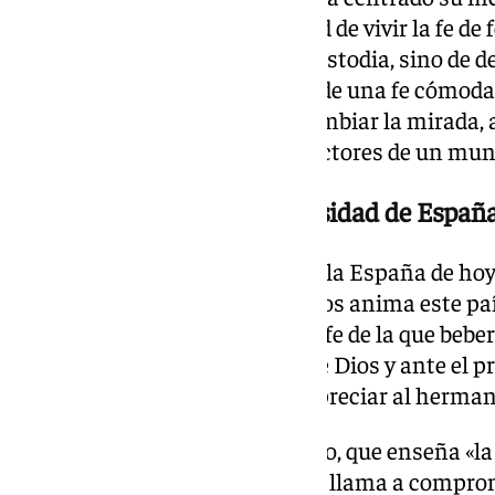
Corpus Christi y en la necesidad de vivir la fe 
trata únicamente de sacar la custodia, sino de
del egoísmo, de la indiferencia, de una fe cómoda
invitación a la conversión, a cambiar la mirada,
transforma y nos hace constructores de un mun
León XIV pide que la religiosidad de España
«He aquí una encomienda para la España de hoy
religiosidad que desde hace siglos anima este p
que visitar, sino una escuela de fe de la que beb
nos enseña a arrodillarnos ante Dios y ante el 
arrodillarse ante el Señor y despreciar al herman
Una escuela, según ha precisado, que enseña «la
«las cadenas del egoísmo» y que llama a compro