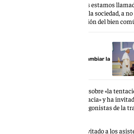
bien común. «También nosotros estamos llamado
situaciones y en los desafíos de la sociedad, a 
personalmente en la construcción del bien comú
NOTICIA RELACIONADA
El Papa se dirige a los jóvenes
españoles: «Vosotros podéis cambiar la
historia, hacedlo con amor»
León XIV también ha advertido sobre «la tentació
alimentarse de un pan que no sacia» y ha invitado
privada» y convertirse en «protagonistas de la tr
signo de esperanza».
Antes de concluir, el Papa ha invitado a los asis