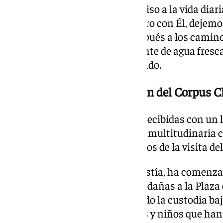
Dios y a trasladar ese compromiso a la vida diar
sincero. Abrámonos al encuentro con Él, dejemo
nuestro corazón, para salir después a los caminos 
llevar entre la gente esta corriente de agua fresc
justicia y de alegría», ha expresado.
León XIV preside la procesión del Corpus C
Sus últimas palabras han sido recibidas con un l
fieles, poniendo el broche a una multitudinaria
de los momentos más destacados de la visita de
Tras la finalización de la Eucaristía, ha comenza
Corpus Christi por las calles aledañas a la Plaza
encabezado el recorrido portando la custodia baj
presbíteros, cardenales, obispos y niños que han