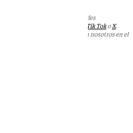
Comunión.
Más noticias de
101TV
en las redes
sociales:
Instagram
,
Facebook
,
Tik Tok
o
X
.
Puedes ponerte en contacto con nosotros en el
correo
informativos@101tv.es
Tags:
Últimas noticias