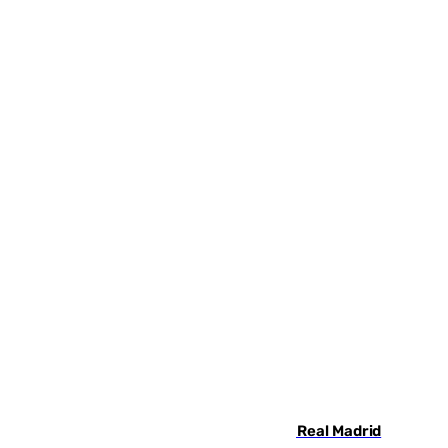
El fichaje más caro de la historia del Real Madrid