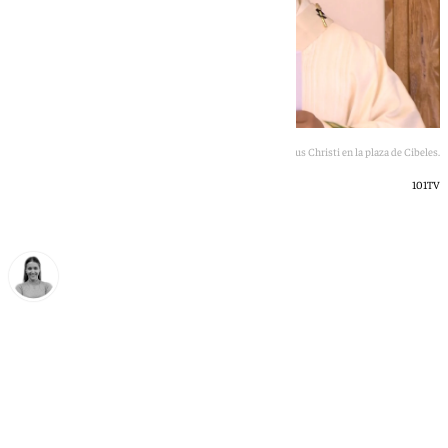
El Papa León XIV durante la Santa Misa por el Corpus Christi en la plaza de Cibeles.
101TV
Natalia Baena
domingo, 7 junio 2026, 13:11
Compartir: