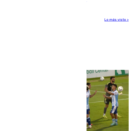
Lo más visto >
Más noticias
Ver más >