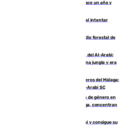
costaba 105 millones de euros menos hace un año y
jugaba en Leganés
Ceuta suma 82 fallecidos en el mar al intentar
cruzar la frontera española
Huelva eleva a emergencia el incendio forestal de
Niebla
Juanfran Funes, sobre el duro juego del Al-Arabi:
“Por momentos nos hemos metido en una jungla y era
hasta peligroso”
Ya se han estrenado los tres delanteros del Málaga:
Eneko Jauregui, bigoleador contra el Al-Arabi SC
35 mujeres asesinadas por violencia de género en
España en este 2026: Andalucía y Málaga, concentran
el foco de la tragedia
El Málaga es muy superior al Al-Arabi y consigue su
primera victoria de pretemporada (4-2)