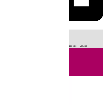
HOY
|
Fútbol
Primera División
Crisis Migratoria en Ceuta
Sucesos
LaLiga
Andalucía