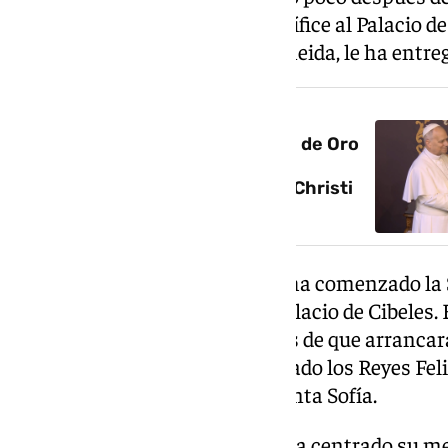
mañana con la llegada del Pontífice al Palacio de C
Madrid, José Luis Martínez-Almeida, le ha entreg
NOTICIA RELACIONADA
El papa León XIV recibe la Llave de Oro
de Madrid antes de presidir la
multitudinaria misa del Corpus Christi
en Cibeles
Pasadas las diez de la mañana ha comenzado la
escenario instalado frente al Palacio de Cibeles.
bienvenida al Santo Padre antes de que arrancara
autoridades asistentes han estado los Reyes Fel
por la Princesa Leonor y la Infanta Sofía.
Durante su homilía, León XIV ha centrado su men