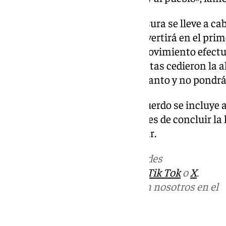
Se espera que la moción de censura se lleve a cab
días. De efectuarse, Ruiz se convertirá en el prime
localidad y se devolverá así el movimiento efe
Casabermeja, donde los socialistas cedieron la alc
PSOE escala provincial está al tanto y no pondrá
Tal y como apunta Sur, en el acuerdo se incluye
abandonar el puesto meses antes de concluir la l
relevado por un concejal popular.
Más noticias de
101TV
en las redes
sociales:
Instagram
,
Facebook
,
Tik Tok
o
X
.
Puedes ponerte en contacto con nosotros en el
correo
informativos@101tv.es