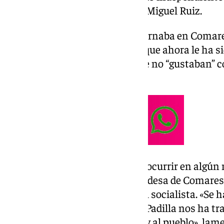
candidatura del socialista José Miguel Ruiz.
Hasta el momento Aguilar gobernaba en Comares
apoyo del único edil socialista, que ahora le ha s
desencuentros y cuestiones que no “gustaban” co
Ayuntamiento.
«Me avisaron de que esto podía ocurrir en algú
sorpresa», ha asegurado la alcaldesa de Comares
existido «diferencias» con el edil socialista. «Se 
ofrecido, pero José Miguel Ruiz Padilla nos ha tr
Gobierno, como a sus votantes y al pueblo», lam