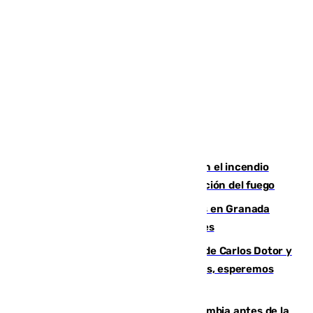
Activado el nivel 2 de emergencia en el incendio
forestal de Niebla por la compleja evolución del fuego
Controlado un incendio de rastrojos en Granada
junto a la autovía y al Callejón de Nogales
Juanfran Funes, sobre las lesiones de Carlos Dotor y
Fernando Calero: “Estamos preocupados, esperemos
que no sea nada”
Felipe VI refuerza los lazos con Colombia antes de la