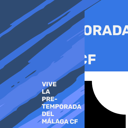
Ir
al
contenido
Tiktok