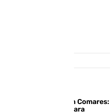
Andalucía
Moción de censura en Comares:
el PP apoya al PSOE para