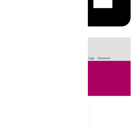
HOY
|
Fútbol
Primera División
Crisis Migratoria en Ceuta
LaLiga
Sucesos
Andalucía