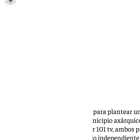
Antonio López
jueves, 17 octubre 2024, 13:26
Compartir:
Nuevo acuerdo entre PP y PSOE para plantear u
provincia, en este caso en el municipio axárqui
Diario Sur y ha podido confirmar 101 tv, ambos p
alcaldía a Eva Aguilar, del partido independien