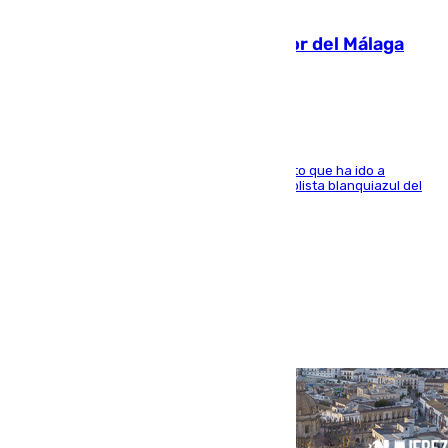
07.08.2026
Isco, la nueva mascota del jugador del Málaga
Dani Lorenzo
El centrocampista marbellí es ‘padre’ de un gato que ha ido a
recoger a Vigo y su nombre es como el exfutbolista blanquiazul del
Arroyo de la Miel