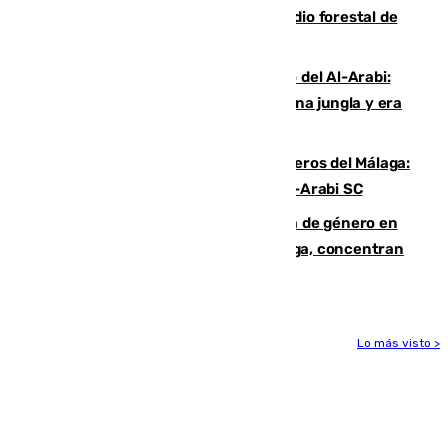
Huelva eleva a emergencia el incendio forestal de
Niebla
Juanfran Funes, sobre el duro juego del Al-Arabi:
“Por momentos nos hemos metido en una jungla y era
hasta peligroso”
Ya se han estrenado los tres delanteros del Málaga:
Eneko Jauregui, bigoleador contra el Al-Arabi SC
35 mujeres asesinadas por violencia de género en
España en este 2026: Andalucía y Málaga, concentran
el foco de la tragedia
Lo más visto >
Más noticias