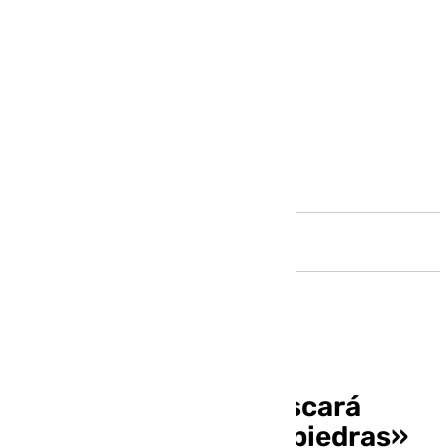
Andalucía
Sánchez dice que buscará
votos «debajo de las piedras»