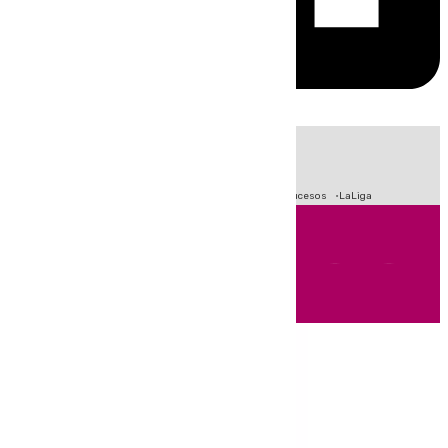
HOY
|
Fútbol
Primera División
Crisis Migratoria en Ceuta
Sucesos
LaLiga
Andalucía