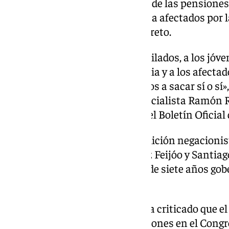
diferente índole como la subida de las pensiones
del transporte público y ayudas a afectados por la
Junts votaron en contra del decreto.
«Esas mejoras sociales a los jubilados, a los jóven
afectados por la dana en Valencia y a los afectad
otras medidas sociales las vamos a sacar sí o sí
ha parafrasear al exdirigente socialista Ramón R
transformaciones se hacen en el Boletín Oficial 
Sánchez se ha dirigido a la «coalición negacionis
Vox, a sus líderes Alberto Núñez Feijóo y Santi
tanto», para afirmar: «Después de siete años go
nos conozcan».
En sus críticas al PP, Sánchez ha criticado que el
de la revalorización de las pensiones en el Congr