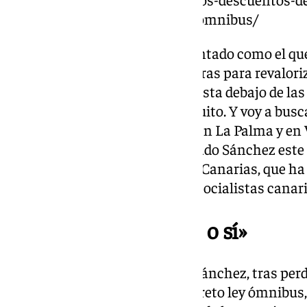
el-congreso-tumba-el-decreto-omnibus/
«En un Parlamento tan fragmentado como el que
apoyos hasta debajo de las piedras para revalori
jubilados. Voy a buscar votos hasta debajo de las
tengan transporte público gratuito. Y voy a busc
piedras para que los afectados en La Palma y en
merecen y necesitan», ha indicado Sánchez este
Congreso Regional del PSOE de Canarias, que ha 
como secretario general de los socialistas canari
«Las vamos a sacar sí o sí»
«Las vamos a sacar sí o sí», ha Sánchez, tras perd
votación en el Congreso del decreto ley ómnibus