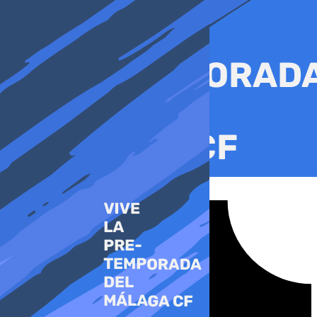
Ir
al
contenido
Tiktok