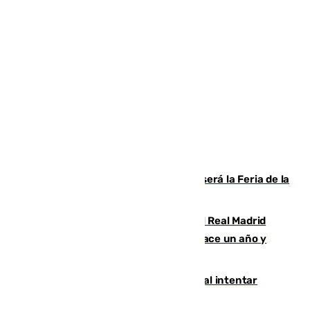
Talleres, escape room y música: así será la Feria de la
Juventud Cofrade de Málaga
El fichaje más caro de la historia del Real Madrid
costaba 105 millones de euros menos hace un año y
jugaba en Leganés
Ceuta suma 82 fallecidos en el mar al intentar
cruzar la frontera española