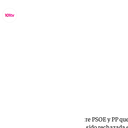
Miguel Alfonso
domingo, 26 enero 2025, 17:12
Compartir:
Nuevo cruce de acusaciones entre PSOE y PP qu
discrepancias del . La ley que ha sido rechazada 