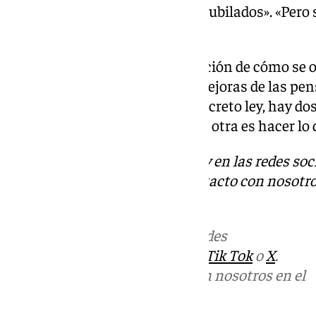
pensiones en el Congreso a los jubilados». «Pero 
cogerlo», ha afirmado.
Según Sánchez, «ante esa situación de cómo se 
a las mejoras salariales, a las mejoras de las pe
estaban incluidas en ese real decreto ley, hay dos
brazos, darnos por vencidos y la otra es hacer lo
Descubre más noticias de 101Tv en las redes soc
Tok
o
X
. Puedes ponerte en contacto con nosotro
informativos@101tv.es
Más noticias de
101TV
en las redes
sociales:
Instagram
,
Facebook
,
Tik Tok
o
X
.
Puedes ponerte en contacto con nosotros en el
correo
informativos@101tv.es