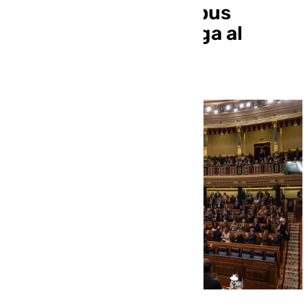
para el decreto ómnibus
mientras el PP se niega al
«chantaje