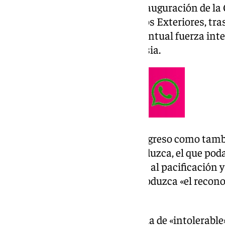
Así lo ha indicado durante la inauguración de l
la sede del Ministerio de Asuntos Exteriores, tras
Gobierno de participar en la eventual fuerza int
alcance un alto el fuego con Rusia.
«Eso es lo que propondré al Congreso como tamb
cuando esa oportunidad se produzca, el que pod
Palestina» una vez se avance en al pacificación y
confiado sea «inmediato», se produzca «el recon
entre Israel y Palestina».
el presidente de españa tilda de «intolerable