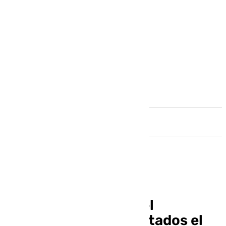
Andalucía
Sánchez plantea en el
Congreso de los Diputados el