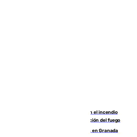
Activado el nivel 2 de emergencia en el incendio
forestal de Niebla por la compleja evolución del fuego
Controlado un incendio de rastrojos en Granada