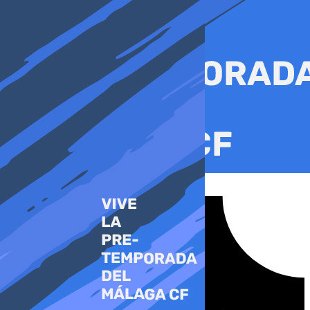
Ir
al
contenido
Tiktok