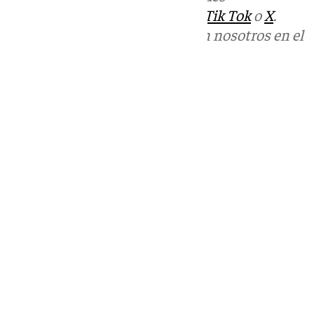
sociales:
Instagram
,
Facebook
,
Tik Tok
o
X
.
Puedes ponerte en contacto con nosotros en el
correo
informativos@101tv.es
Tags:
Últimas noticias