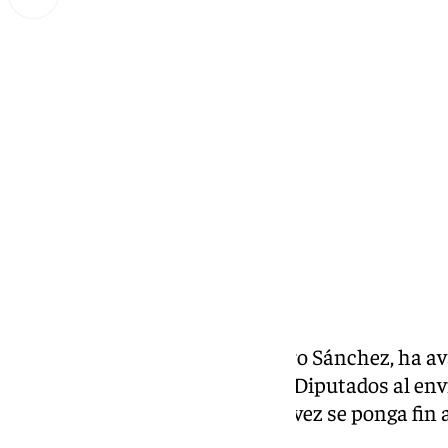
Miguel Alfonso
jueves, 8 enero 2026, 17:51
Compartir:
El presidente del Gobierno, Pedro Sánchez, ha av
aprobación del Congreso de los Diputados al env
fuerza de paz en
Palestina
, una vez se ponga fin 