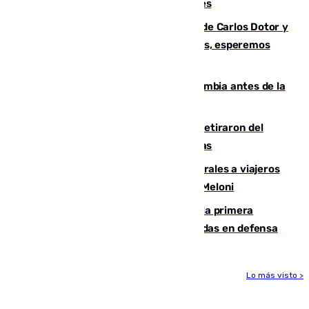
junto a la autovía y al Callejón de Nogales
Juanfran Funes, sobre las lesiones de Carlos Dotor y
Fernando Calero: “Estamos preocupados, esperemos
que no sea nada”
Felipe VI refuerza los lazos con Colombia antes de la
llegada del nuevo presidente
Fernando Calero y Carlos Dotor se retiraron del
encuentro contra el Ceuta con molestias
España restablece controles temporales a viajeros
procedentes de Italia como repuesta a Meloni
El Málaga cae ante el Ceuta y suma la primera
derrota de la pretemporada dejando dudas en defensa
Lo más visto >
Más noticias