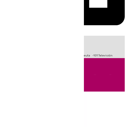
HOY
|
Fútbol
Primera División
LaLiga
Crisis Migratoria en Ceuta
101 Televisión
Andalucía