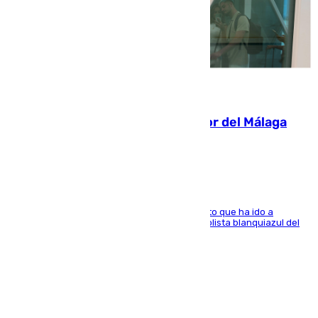
07.08.2026
Isco, la nueva mascota del jugador del Málaga
Dani Lorenzo
El centrocampista marbellí es ‘padre’ de un gato que ha ido a
recoger a Vigo y su nombre es como el exfutbolista blanquiazul del
Arroyo de la Miel