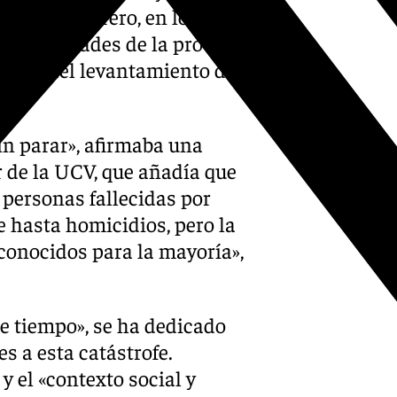
o Ángel Herrero, en los días
as localidades de la provincia
opias del levantamiento de
in parar», afirmaba una
r de la UCV, que añadía que
 personas fallecidas por
 hasta homicidios, pero la
conocidos para la mayoría»,
e tiempo», se ha dedicado
s a esta catástrofe.
 el «contexto social y