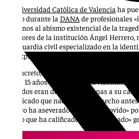
La
Universidad Católica de Valencia
ha pues
trabajo durante la
DANA
de profesionales «
«cercanos al abismo existencial de la traged
profesores de la institución Ángel Herrero,
Blas, guardia civil especializado en la ident
han explicado su tarea en estos días.
En concreto, Blas ha subrayado que en esta
que en 15 años» de trayectoria. Además, ha
fallecidos eran de calles cercanas a su casa
complicado que nada que haya hecho antes»,
Herrero ha aseverado estar «conmovido» por 
tiempo que ha calificado de «complicado» ge