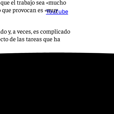
ue el trabajo sea «mucho
o que provocan es «muy
Youtube
do y, a veces, es complicado
ecto de las tareas que ha
momentos en un laboratorio
Orgánica de Policía Judicial.
ignado al equipo de
or que el docente y sus
tros guardias civiles de
ada, era su último día de