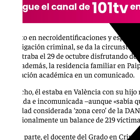
Experto en necroidentificaciones y especiali
investigación criminal, se da la circunstan
encontraba el 29 de octubre disfrutando de 
tiene, además, la residencia familiar en Pai
institución académica en un comunicado.
De hecho, él estaba en València con su hij
atrapada e incomunicada –aunque «sabía qu
localidad considerada ‘zona cero’ de la DA
provisionalmente un balance de 219 víctima
Por su parte, el docente del Grado en Crimi