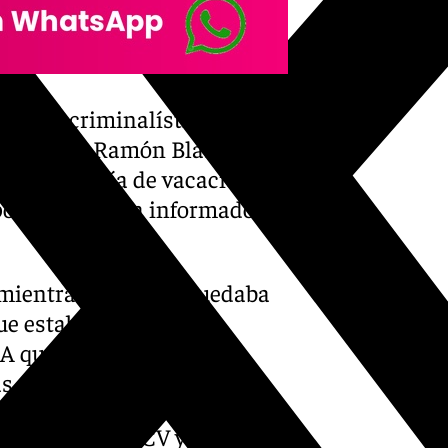
sta en criminalística e
cia de que Ramón Blas se
su último día de vacaciones y
porta, según ha informado la
o mientras su mujer quedaba
e estaba bien»– en la
NA que ha dejado
s mortales.
nología de la UCV y forense