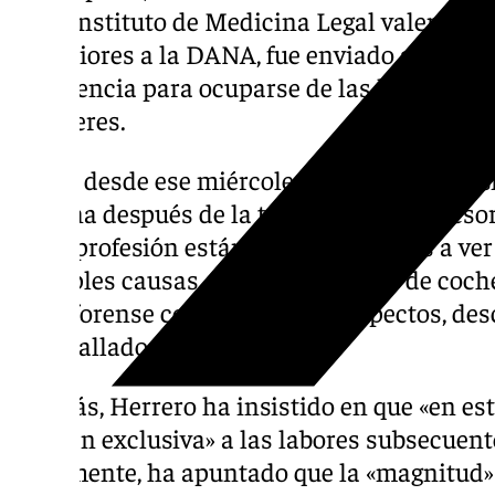
en el Instituto de Medicina Legal valencian
posteriores a la DANA, fue enviado a divers
de Valencia para ocuparse de las labores pr
cadáveres.
«Llevo desde ese miércoles prácticamente s
semana después de la tragedia este profeso
en su profesión están «acostumbrados a ver
múltiples causas, desde accidentes de coche
tarea forense comprende más aspectos, des
ha detallado el especialista.
Además, Herrero ha insistido en que «en est
«casi en exclusiva» a las labores subsecuente
Igualmente, ha apuntado que la «magnitud» y