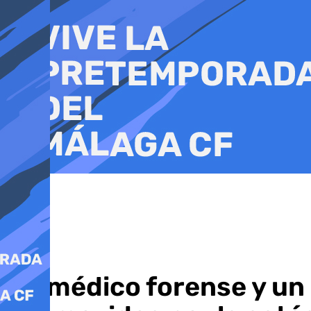
Ir
al
contenido
Un médico forense y un 