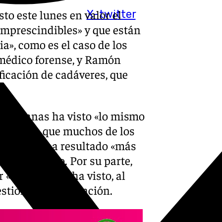
to este lunes en valor el
X-twitter
imprescindibles» y que están
ia», como es el caso de los
 médico forense, y Ramón
ificación de cadáveres, que
s semanas ha visto «lo mismo
 afirmado que muchos de los
. Por ello, ha resultado «más
 ha relatado. Por su parte,
«todo» lo que ha visto, al
stionar esta situación.