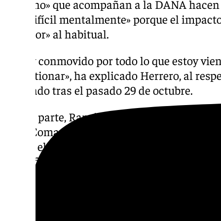
humano» que acompañan a la DANA hacen q
más difícil mentalmente» porque el impact
superior» al habitual.
«Estoy conmovido por todo lo que estoy vien
de gestionar», ha explicado Herrero, al resp
realizado tras el pasado 29 de octubre.
Por su parte, Ramón Blas trabaja en estos 
de la Comandancia de Valencia de la Unión 
Desde el inicio de la catástrofe, Blas fue as
identificación de cadáveres, una «ardua» lab
compañeros están realizando con apoyo de o
Madrid.
El martes 29 de octubre, cuando estalló la ri