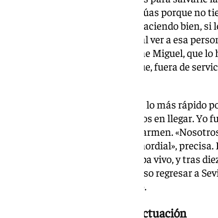
piensas mucho. Realmente, actúas porque no tie
incertidumbre de si lo estarás haciendo bien, si 
debes o no hacerle la RCP. Pero al ver a esa pers
y lo haces. No lo piensas”, expone Miguel, que lo 
policía nacional en prácticas que, fuera de servi
comercial.
Mientras, su compañera acudía lo más rápido pos
«La ambulancia tardó 18 minutos en llegar. Yo fu
parar el tráfico», abunda Mari Carmen. «Nosotr
gracias a eso la rapidez fue primordial», precisa. 
sanitarios, el hombre continuaba vivo, y tras die
Virgen de las Nieves, pudo incluso regresar a Sevi
ahora se recupera por completo.
El hombre les agradeció la actuación