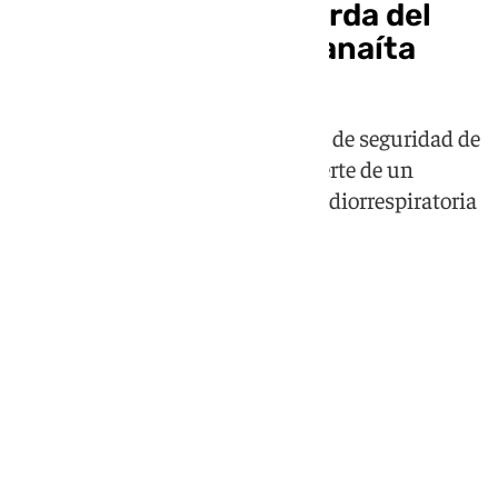
Los ángeles de la guarda del
Parque Comercial Granaíta
Mari Carmen y Miguel, vigilantes de seguridad de
la gran superficie, evitaron la muerte de un
hombre que sufrió una parada cardiorrespiratoria
en el parking