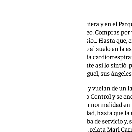
Era un martes como otro cualquiera y en el Par
consumía con su habitual ajetreo. Compras por u
que otra repetición en el gimnasio… Hasta que, e
hombre de 51 años cayó a plomo al suelo en la es
supermercado. Sufría una parada cardiorrespirator
manera fulminante. Seguramente así lo sintió, per
encontraban Mari Carmen y Miguel, sus ángeles 
No todos los héroes llevan capa y vuelan de un l
Algunos visten un polo de Grupo Control y se enc
garantizar que todo discurra con normalidad en 
sin siquiera saber de su heroicidad, hasta que la
fue, recuerdan, repentino. «Estaba de servicio y, s
mi compañero a hacer el turno», relata Mari Car