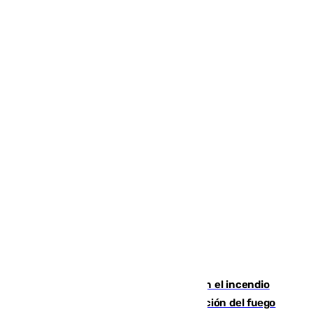
Activado el nivel 2 de emergencia en el incendio
forestal de Niebla por la compleja evolución del fuego