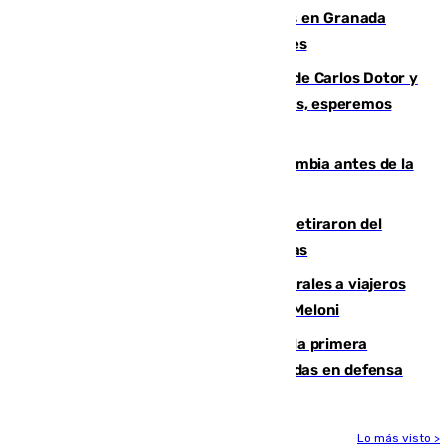
Controlado un incendio de rastrojos en Granada
junto a la autovía y al Callejón de Nogales
Juanfran Funes, sobre las lesiones de Carlos Dotor y
Fernando Calero: “Estamos preocupados, esperemos
que no sea nada”
Felipe VI refuerza los lazos con Colombia antes de la
llegada del nuevo presidente
Fernando Calero y Carlos Dotor se retiraron del
encuentro contra el Ceuta con molestias
España restablece controles temporales a viajeros
procedentes de Italia como repuesta a Meloni
El Málaga cae ante el Ceuta y suma la primera
derrota de la pretemporada dejando dudas en defensa
Lo más visto >