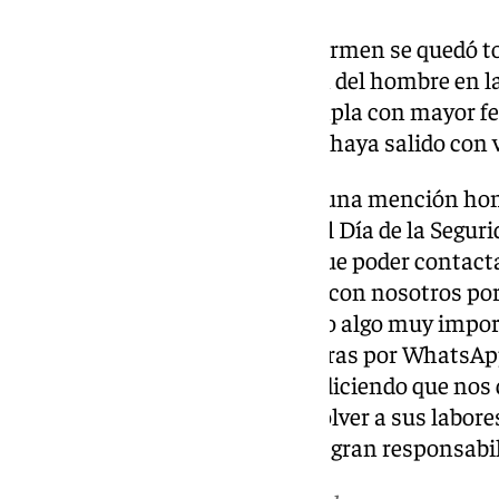
En la retina de Miguel y Mari Carmen se quedó t
tres o cuatro días con la imagen del hombre en l
ahora, con el tiempo, se contempla con mayor fel
satisfacción es que ese hombre haya salido con 
Este martes, ambos recibieron una mención honor
en conmemoración también del Día de la Segurid
reconocimiento, sin embargo, fue poder contact
evitaron. «Está muy agradecido con nosotros por 
Nosotros, felices, porque ha sido algo muy impor
funciones. Tuvimos unas palabras por WhatsAp
agredeciéndonos la actuación, diciendo que nos d
se recrean demasiado. Deben volver a sus labore
que un gran poder conlleva una gran responsabil