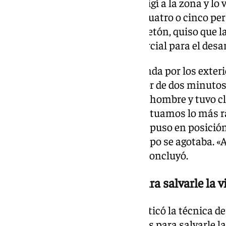
«Llamé a mi compañero, me dirigí a la zona y lo vi
cabeza, lleno de sangre. Había cuatro o cinco per
Roja», recuerda. El destino, juguetón, quiso que 
justo ese día en el parque comercial para el desar
Miguel estaba haciendo una ronda por los exterio
su compañera. «Llegué alrededor de dos minutos 
precisa. En el lugar, encontró al hombre y tuvo 
parada cardiorrespiratoria». «Actuamos lo más r
tomaron las pulsaciones y se le puso en posición
había reacción, ni pulso; el tiempo se agotaba. «A
empezamos a hacerle la RCP», concluyó.
Cinco minutos «cruciales para salvarle la v
El vigilante de seguridad le practicó la técnica
minutos eternos, pero «cruciales para salvarle l