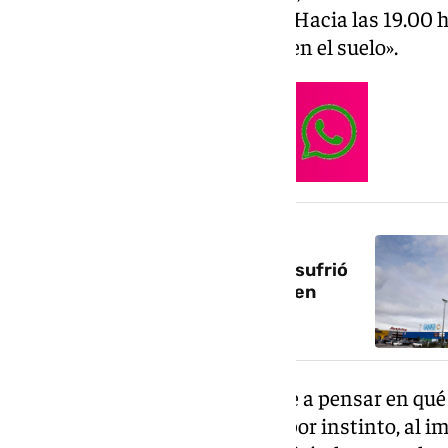
memoria el pasado 5 de mayo: «Hacia las 19.00 
de que había un hombre tirado en el suelo».
NOTICIA RELACIONADA
Salvan la vida a un hombre que sufrió
una parada cardiorrespiratoria en
Granada
No hubo tiempo ni para pararse a pensar en qué
se moría y Mari Carmen actuó por instinto, al i