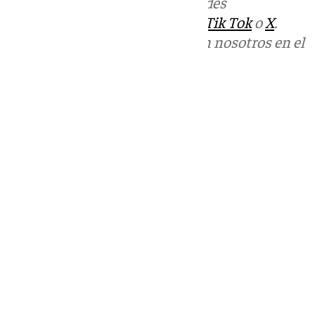
Más noticias de
101TV
en las redes
sociales:
Instagram
,
Facebook
,
Tik Tok
o
X
.
Puedes ponerte en contacto con nosotros en el
correo
informativos@101tv.es
Tags:
Sucesos
Últimas noticias