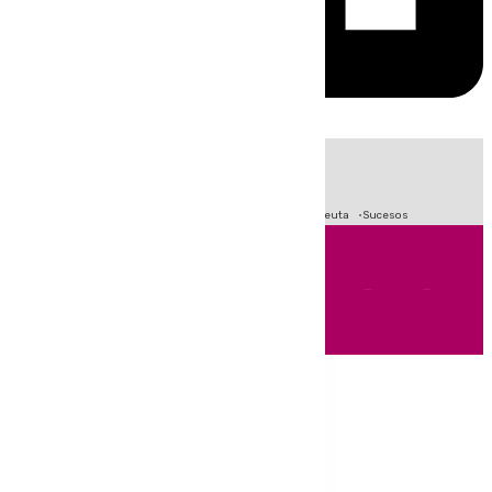
HOY
|
Fútbol
Primera División
LaLiga
Crisis Migratoria en Ceuta
Sucesos
Andalucía