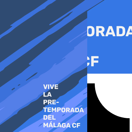
Ir
al
contenido
Tiktok