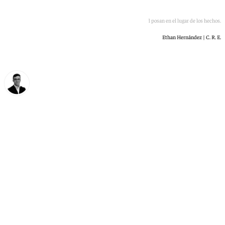
Los dos vigilantes de seguridad posan en el lugar de los hechos.
Ethan Hernández | C. R. E.
Chema Ruiz
miércoles, 10 junio 2026, 13:33
Compartir: