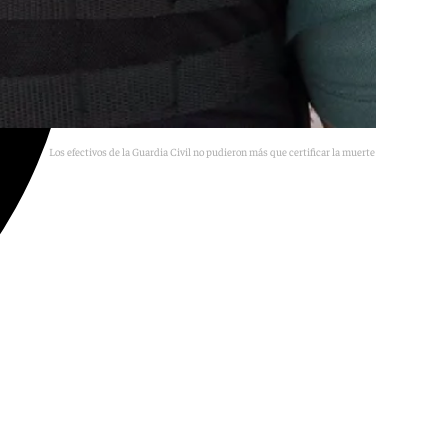
Los efectivos de la Guardia Civil no pudieron más que certificar la muerte del motorista.
Agencias