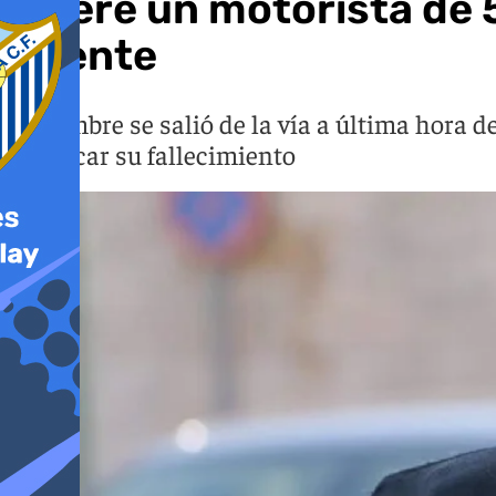
Muere un motorista de 5
Puente
El hombre se salió de la vía a última hora d
certificar su fallecimiento