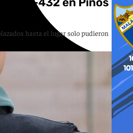
en la N-432 en Pinos
splazados hasta el lugar solo pudieron