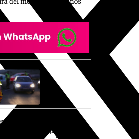
tura del municipio de Pinos
sufrido una salida de vía
cunstancias que, por ahora, se