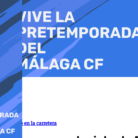
Ir
al
contenido
Siniestro en la carretera