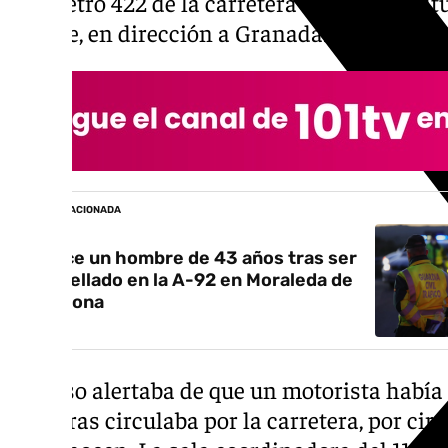
kilómetro 422 de la carretera N-432, a la al
Puente, en dirección a Granada.
NOTICIA RELACIONADA
Fallece un hombre de 43 años tras ser
atropellado en la A-92 en Moraleda de
Zafayona
El aviso alertaba de que un motorista había 
mientras circulaba por la carretera, por cir