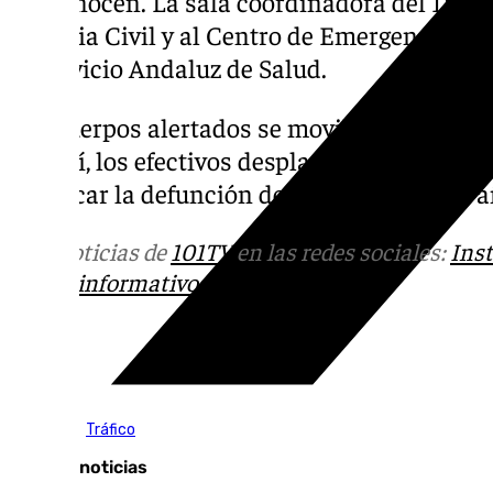
desconocen. La sala coordinadora del 112 tra
Guardia Civil y al Centro de Emergencias Sa
al Servicio Andaluz de Salud.
Los cuerpos alertados se movilizaron de in
vez allí, los efectivos desplazados, sin emb
certificar la defunción de un hombre de 51 
Más noticias de
101TV
en las redes sociales:
Ins
correo
informativos@101tv.es
Tags:
Sucesos
Tráfico
Últimas noticias