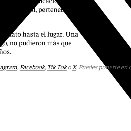
sladó la notificación a la
nitarias 061, perteneciente
mediato hasta el lugar. Una
argo, no pudieron más que
años.
tagram
,
Facebook
,
Tik Tok
o
X
. Puedes ponerte en 