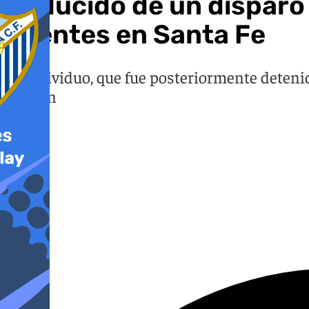
Reducido de un disparo t
agentes en Santa Fe
El individuo, que fue posteriormente detenid
VioGén