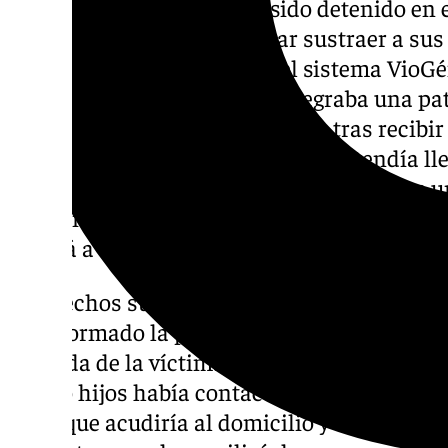
Un hombre de 45 años ha sido detenido en 
Santa Fe después de intentar sustraer a sus 
expareja, víctima activa en el sistema VioGé
un
guardia civil
. El agente integraba una pa
domicilio de manera preventiva tras recibir 
de que el padre de los menores pretendía lle
individuo tuvo que ser reducido mediante un
posteriormente, ser arrestado como presunto
pasará a disposición judicial.
Los hechos sucedieron durante la noche de 
ha informado la propia Benemérita. La Guar
llamada de la víctima, que comunicó que su
cuatro hijos había contactado con una de l
decir que acudiría al domicilio y se la lleva