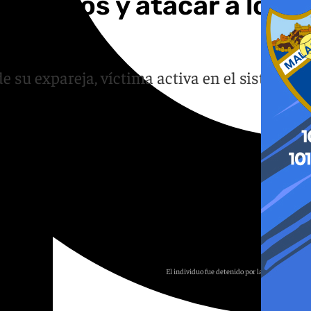
us hijos y atacar a los
e su expareja, víctima activa en el sistema
El individuo fue detenido por la Guardia Civil
Agencias