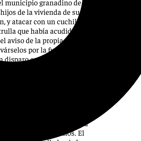
el municipio granadino de
hijos de la vivienda de su
n, y atacar con un cuchillo a
trulla que había acudido al
el aviso de la propia mujer
várselos por la fuerza. El
 disparo en la pierna para,
 autor de varios delitos y
este lunes, 11 de mayo, como
dia Civil recibió una
 expareja y padre de sus
as menores por teléfono para
ría junto a sus hermanos. El