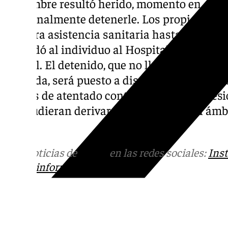
El hombre resultó herido, momento en el q
para finalmente detenerle. Los propios guard
primera asistencia sanitaria hasta la llega
trasladó al individuo al Hospital de Neuro
capital. El detenido, que no llegó a poder acc
vivienda, será puesto a disposición judicial
delitos de atentado contra la autoridad, les
que pudieran derivar de sus actos en el ámbi
mujer.
Más noticias de
101TV
en las redes sociales:
Ins
correo
informativos@101tv.es
Tags: