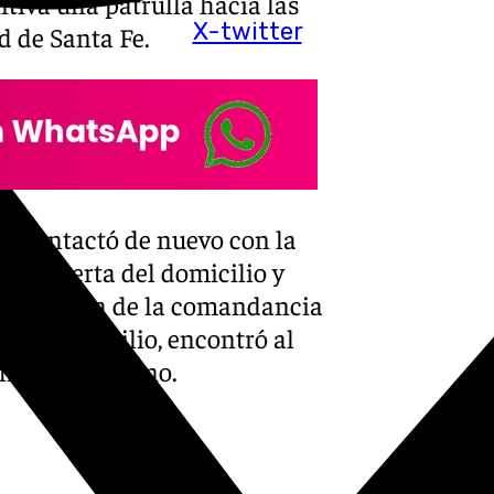
tiva una patrulla hacia las
X-twitter
ad de Santa Fe.
ma contactó de nuevo con la
 la puerta del domicilio y
na patrulla de la comandancia
smo domicilio, encontró al
illo en la mano.