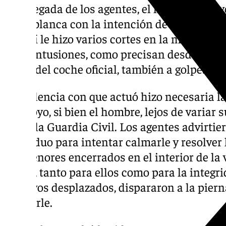
A la llegada de los agentes, el hombre se rev
arma blanca con la intención de apuñalar a u
pero sí le hizo varios cortes en la mano izqu
policontusiones, como precisan desde el cu
lunas del coche oficial, también a golpes con
La violencia con que actuó hizo necesaria la
de apoyo, si bien el hombre, lejos de variar s
hacia la Guardia Civil. Los agentes advirtie
individuo para intentar calmarle y resolver l
los menores encerrados en el interior de la 
riesgo, tanto para ellos como para la integri
efectivos desplazados, dispararon a la pierna
reducirle.