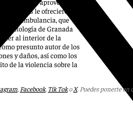
ue los agentes aprovecharon
ias civiles le ofrecieron una
da de la ambulancia, que
traumatología de Granada
eder al interior de la
 como presunto autor de los
iones y daños, así como los
to de la violencia sobre la
tagram
,
Facebook
,
Tik Tok
o
X
. Puedes ponerte en 