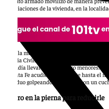
instituto armado movilizó de manera preven
inmediaciones de la vivienda, en la localid
Hacia la medianoche, sin embargo, la vícti
Guardia Civil: el hombre ya se encontraba en
pretendía llevarse a los cuatro menores. U
de Santa Fe acudió rápidamente hasta el mi
individuo golpeando la puerta y con un cuch
Un tiro en la pierna para reducirle