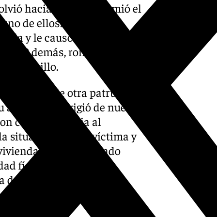
olvió hacia ellos y esgrimió el
no de ellos. No lo logró,
ierda y le causó diversas
erpo. Además, rompió varias
 el cuchillo.
 presencia de otra patrulla
u actitud, se dirigió de nuevo
ron con insistencia al
a situación, con la víctima y
vivienda. Dado el elevado
dad física de los propios
 del agresor a fin de