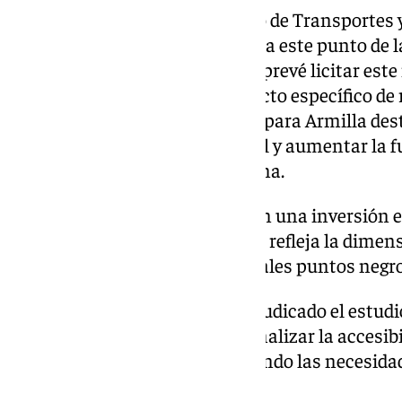
De forma paralela, el Ministerio de Transportes
en una solución estructural para este punto de l
sentido, el Gobierno de España prevé licitar est
servicios para redactar el proyecto específico de
GR-30, una actuación concreta para Armilla desti
tráfico, reforzar la seguridad vial y aumentar la
estratégico al área metropolitana.
La futura actuación contará con una inversión 
millones de euros, una cifra que refleja la dime
transformar uno de los principales puntos negro
Además, el Ministerio ya ha adjudicado el estudi
un documento que permitirá analizar la accesibi
del área metropolitana, incluyendo las necesida
la circunvalación.