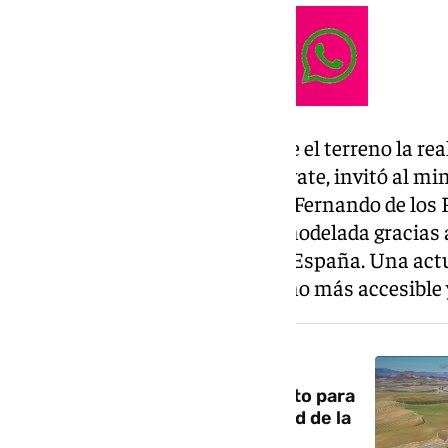
Con el objetivo de mostrar sobre el terreno la rea
alcaldesa de Armilla, Loli Cañavate, invitó al min
del enlace y parte de la Avenida Fernando de los 
a la ciudad y recientemente remodelada gracias
gestionados por el Gobierno de España. Una act
avanzar hacia un espacio urbano más accesible y
NOTICIA RELACIONADA
Transportes adjudica el proyecto para
mejorar la capacidad y movilidad de la
A-44 entre Alhendín y Béznar