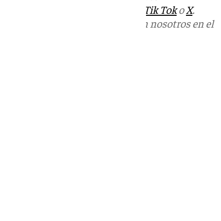
sociales:
Instagram
,
Facebook
,
Tik Tok
o
X
.
Puedes ponerte en contacto con nosotros en el
correo
informativos@101tv.es
Tags:
Óscar Puente
Transporte
Últimas noticias