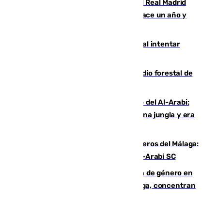
El fichaje más caro de la historia del Real Madrid
costaba 105 millones de euros menos hace un año y
jugaba en Leganés
Ceuta suma 82 fallecidos en el mar al intentar
cruzar la frontera española
Huelva eleva a emergencia el incendio forestal de
Niebla
Juanfran Funes, sobre el duro juego del Al-Arabi:
“Por momentos nos hemos metido en una jungla y era
hasta peligroso”
Ya se han estrenado los tres delanteros del Málaga:
Eneko Jauregui, bigoleador contra el Al-Arabi SC
35 mujeres asesinadas por violencia de género en
España en este 2026: Andalucía y Málaga, concentran
el foco de la tragedia