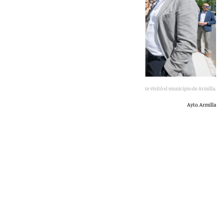
El ministro Óscar Puente visitó el municipio de Armilla.
Ayto. Armilla
101 TV
martes, 19 mayo 2026, 18:35
Compartir: