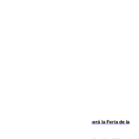
Talleres, escape room y música: así será la Feria de la
Juventud Cofrade de Málaga