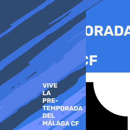
Ir
al
contenido
Tiktok