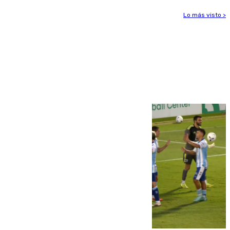
Lo más visto >
Más noticias
Ver más >