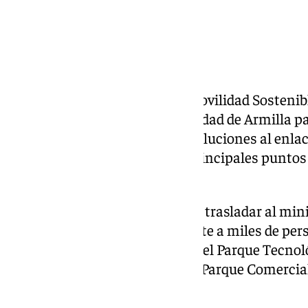
El ministro de Transportes y Movilidad Sostenibl
pasado jueves 14 de mayo la ciudad de Armilla p
Gobierno municipal posibles soluciones al enlac
Ríos con la GR-30, uno de los principales puntos 
metropolitano de Granada.
La visita institucional permitió trasladar al mi
problema que afecta diariamente a miles de per
hacia Armilla, Granada capital, el Parque Tecnoló
comercial Nevada Shopping, el Parque Comercial
área metropolitana.