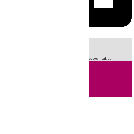
HOY
|
Fútbol
Primera División
Crisis Migratoria en Ceuta
Sucesos
LaLiga
Andalucía