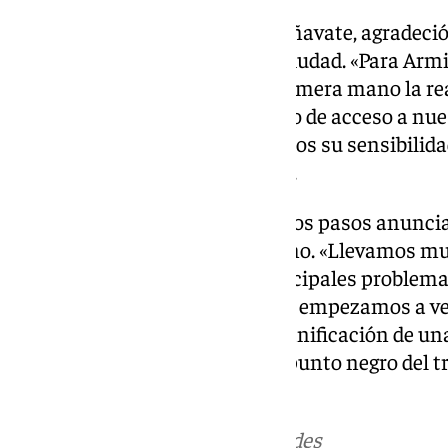
La alcaldesa de Armilla, Loli Cañavate, agradeció 
compromiso mostrado con la ciudad. «Para Armi
ministro pudiera conocer de primera mano la re
miles de personas en este punto de acceso a nues
área metropolitana. Agradecemos su sensibilida
trasladado con Armilla», señaló.
Cañavate destacó además que los pasos anuncia
afrontar el futuro con optimismo. «Llevamos 
soluciones para uno de los principales problema
ciudad y hoy podemos decir que empezamos a ver
actuaciones inmediatas y la planificación de un
pensar que la respuesta a este punto negro del t
vez más cerca», concluyó.
Más noticias de
101TV
en las redes