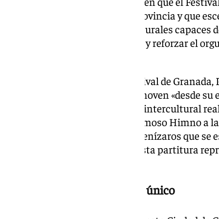
también ha apuntado que quieren que el Festival
excelencia artística a toda la provincia y que es
se conviertan en referentes culturales capaces d
economía nuestros municipios y reforzar el orgu
tierra».
Por su parte, el director del Festival de Granada
que la Novena Sinfonía de Beethoven «desde su e
un símbolo musical del diálogo intercultural real
genial cuarto movimiento, el famoso Himno a la a
marcha la música turca de los jenízaros que se 
decir, ya al inicio del siglo XIX esta partitura rep
culturas», ha añadido.
Beethoven en una escenario único