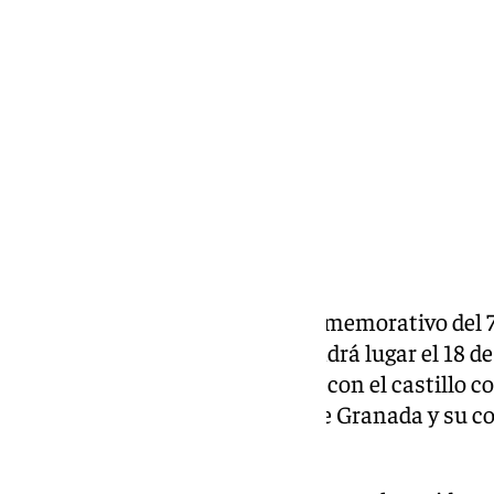
martes, 16 junio 2026, 17:28
Compartir:
El concierto extraordinario conmemorativo del 7
Música y Danza de Granada tendrá lugar el 18 de j
Ayuntamiento de La Calahorra, con el castillo co
a cargo de la Orquesta Ciudad de Granada y su c
Sinfonía de Beethoven.