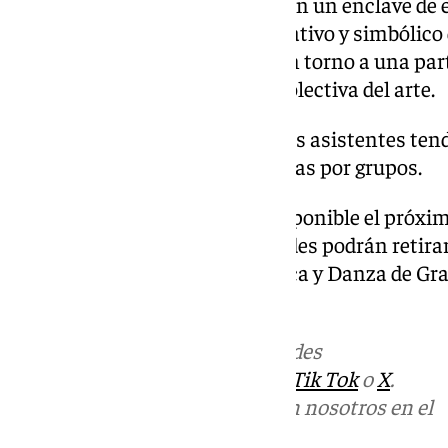
La interpretación de esta obra en un enclave de 
refuerza el carácter conmemorativo y simbólico 
patrimonio, paisaje y música en torno a una part
la fraternidad y la proyección colectiva del arte.
Antes del inicio del concierto, los asistentes ten
castillo de La Calahorra en visitas por grupos.
La venta de entradas estará disponible el próximo
de las 10.30 horas. Las localidades podrán retira
Festival Internacional de Música y Danza de Gran
ubicada en el Corral del Carbón.
Más noticias de
101TV
en las redes
sociales:
Instagram
,
Facebook
,
Tik Tok
o
X
.
Puedes ponerte en contacto con nosotros en el
correo
informativos@101tv.es