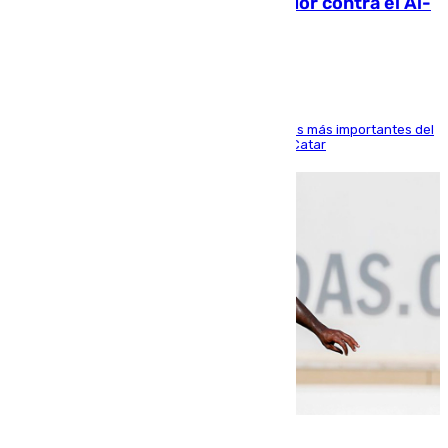
Málaga: Eneko Jauregui, bigoleador contra el Al-
Arabi SC
El delantero vasco ha sido uno de los jugadores más importantes del
partido de los de Funes contra el conjunto de Catar