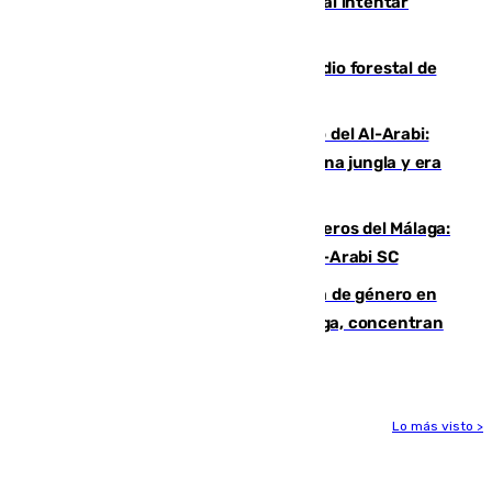
Ceuta suma 82 fallecidos en el mar al intentar
cruzar la frontera española
Huelva eleva a emergencia el incendio forestal de
Niebla
Juanfran Funes, sobre el duro juego del Al-Arabi:
“Por momentos nos hemos metido en una jungla y era
hasta peligroso”
Ya se han estrenado los tres delanteros del Málaga:
Eneko Jauregui, bigoleador contra el Al-Arabi SC
35 mujeres asesinadas por violencia de género en
España en este 2026: Andalucía y Málaga, concentran
el foco de la tragedia
Lo más visto >
Más noticias