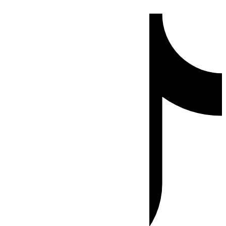
Ir
Tiktok
al
contenido