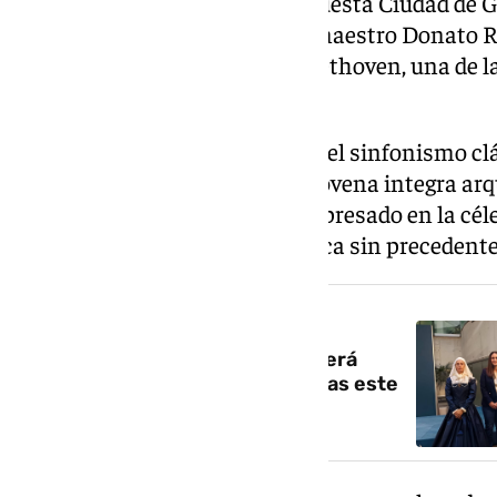
Este concierto reunirá a la Orquesta Ciudad de G
orquesta, bajo la dirección del maestro Donato Re
Sinfonía nº 9 de Ludwig van Beethoven, una de 
la historia de la música.
Concebida como culminación del sinfonismo clá
nueva idea de lo universal, la Novena integra ar
coral y mensaje humanista -expresado en la céleb
Schiller- en una síntesis artística sin precedente
NOTICIA RELACIONADA
El castillo de La Calahorra acogerá
conciertos y visitas teatralizadas este
verano