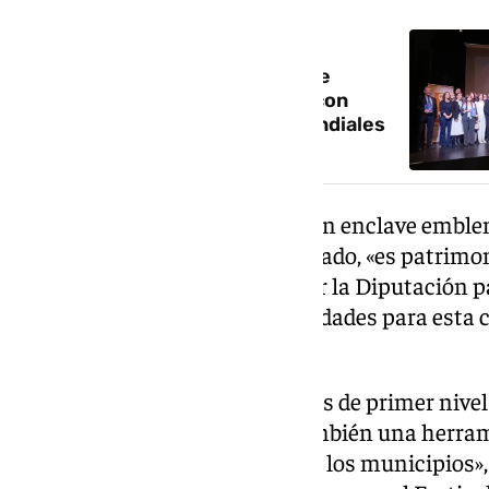
NOTICIA RELACIONADA
El Festival de Música y Danza de
Granada celebra su 75 edición con
grandes figuras y estrenos mundiales
El castillo de La Calahorra es «un enclave emble
Granada y que, desde el año pasado, «es patrimo
gracias al esfuerzo realizado por la Diputación 
público y abrir nuevas oportunidades para esta 
destacado Rodríguez.
«La llegada de eventos culturales de primer nive
demuestra que la cultura es también una herrami
territorio y generar actividad en los municipios»