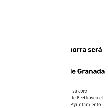
Cultura
El castillo de La Calahorra será
testigo del concierto
extraordinario del 75
aniversario Festival de Granada
La Orquesta Ciudad de Granada y su coro
interpretarán la Novena Sinfonía de Beethoven el
sábado 18 de julio, en la Plaza del Ayuntamiento