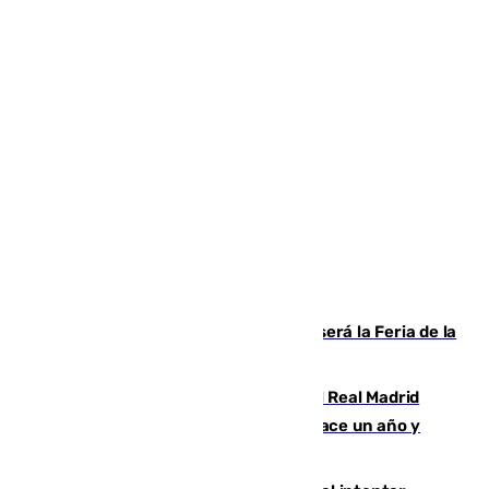
Talleres, escape room y música: así será la Feria de la
Juventud Cofrade de Málaga
El fichaje más caro de la historia del Real Madrid
costaba 105 millones de euros menos hace un año y
jugaba en Leganés