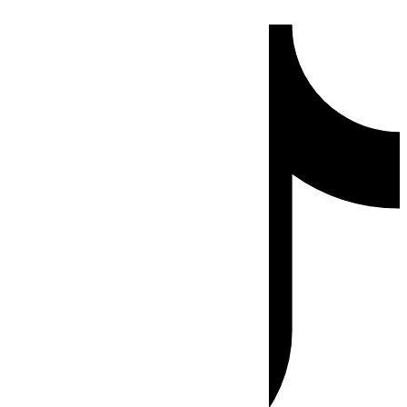
Ir
Tiktok
al
contenido