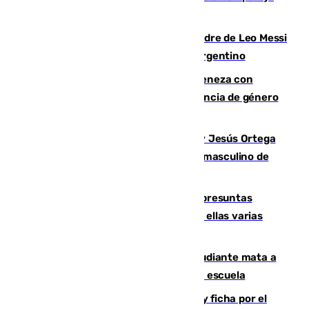
de Granada
Muere a los 68 años Jorge Messi, padre de Leo Messi
y pieza fundamental en la carrera del argentino
Retiene a su mujer en su casa y ameneza con
quemar la vivienda: nuevo caso de violencia de género
en Málaga
Dos sevillanos de oro: Manuel Cruz y Jesús Ortega
ganan el campeonato del mundo sub19 masculino de
remo
Un juzgado de Ceuta investiga seis presuntas
agresiones sexuales a migrantes, entre ellas varias
menores
Desastre en Tailandia: un joven estudiante mata a
tiros a sus abuelo y a profesores en una escuela
Luca Zidane rompe con el Granada y ficha por el