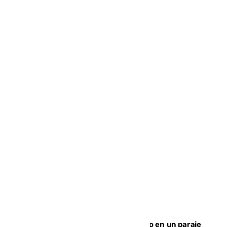
Los Bomberos combaten un incendio en un paraje