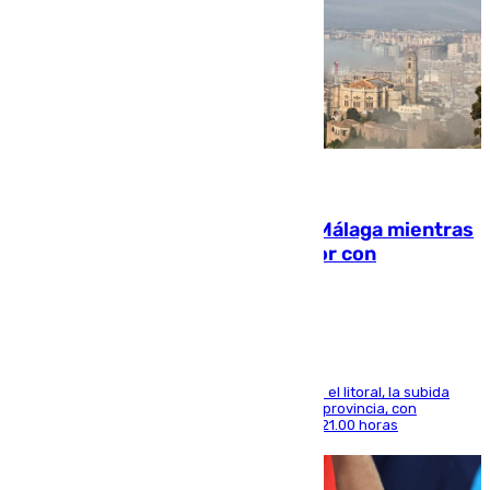
08.08.2026
El taró tiñe de niebla la costa de Málaga mientras
el calor se concentra en el interior con
Antequera en aviso amarillo
Mientras se alivia la sensación de bochorno en el litoral, la subida
térmica se notará sobre todo en el norte de la provincia, con
máximas que rozarán los 38 grados hasta las 21.00 horas