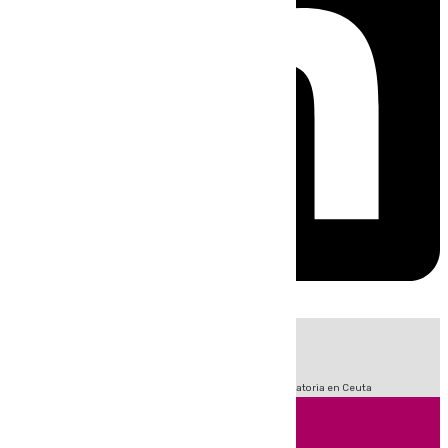
HOY
|
Fútbol
Sucesos
LaLiga
Primera División
Crisis Migratoria en Ceuta