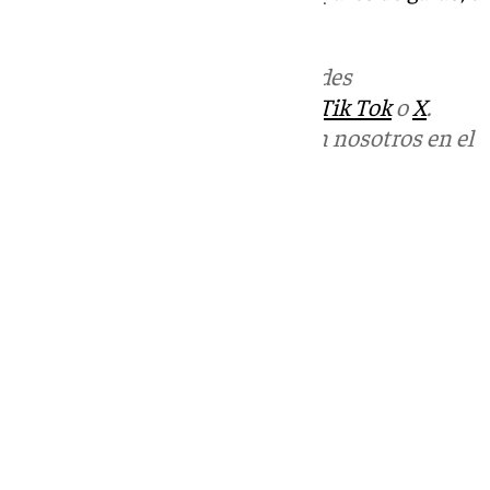
25 euros en metálico.
Más noticias de
101TV
en las redes
sociales:
Instagram
,
Facebook
,
Tik Tok
o
X
.
Puedes ponerte en contacto con nosotros en el
correo
informativos@101tv.es
Tags:
Últimas noticias