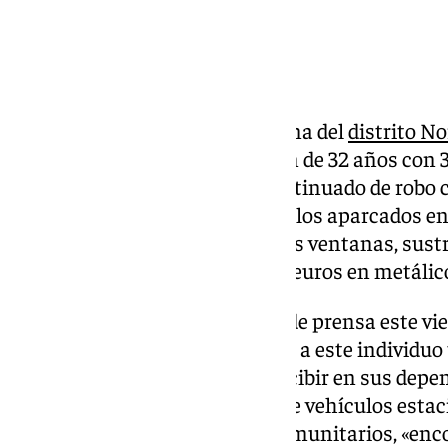
El Grupo de Delincuencia Urbana del
distrito No
detenido en Granada a un varón de 32 años con 
presunto autor de un delito continuado de robo c
accedido al interior de 13 vehículos aparcados en
la fractura de los cristales de sus ventanas, su
objetos personales y más de 45 euros en metálic
Así lo ha indicado en una nota de prensa este vi
ha puesto a disposición judicial a este individuo
que se ponía en marcha tras recibir en sus depe
en las que varios propietarios de vehículos estac
bien en el interior de garajes comunitarios, «en