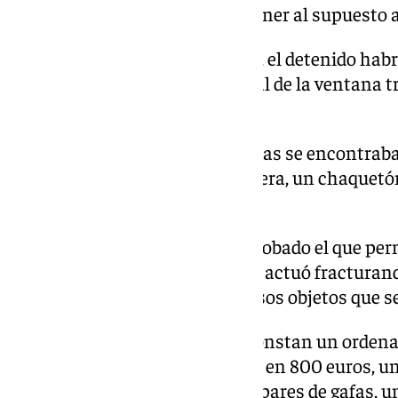
dispositivo para localizar y detener al supuesto 
En uno de los garajes afectados, el detenido hab
madrugada, rompiendo el cristal de la ventana t
allí estacionado.
Entre las pertenencias sustraídas se encontraba
zapatillas de deporte, una cafetera, un chaquetó
mando de apertura del garaje.
Fue precisamente este mando robado el que per
garaje al presunto autor, el cual actuó fracturan
vehículos y llevándose numerosos objetos que se
Entre los objetos allí robados constan un ordena
caja de herramientas valoradas en 800 euros, un 
litros de aceite en garrafas, dos pares de gafas,