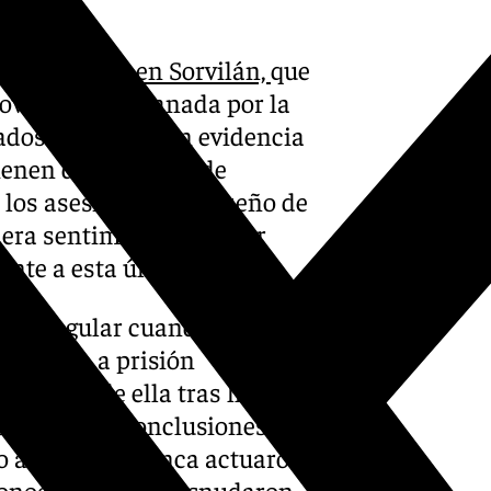
e Los Yesos, en Sorvilán,
que
ovincial de Granada por la
ados ha puesto en evidencia
enen dos de ellos, de
los asesinatos del dueño de
era sentimental tras ser
nte a esta última.
ón irregular cuando tenían
enfrentan a prisión
esinato de ella tras haberla
scal en sus conclusiones
o a esto que nunca actuaron
econocido que la desnudaron