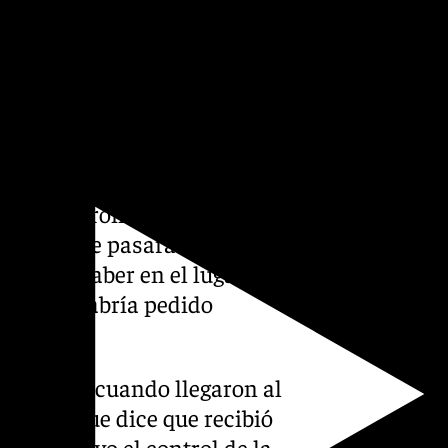
alía pide por la presunta
de doce años de prisión y por
e 60 años que piden para cada
 de penas similares que en el
ión permanente revisable.
 mujer que al parecer había
ue mataron en su cortijo, ha
nza, y que pasara
pudiera haber en el lugar
cilla le habría pedido
nes.
que dijo cuando llegaron al
enazas que dice que recibió
«nunca» tuvo el control de la