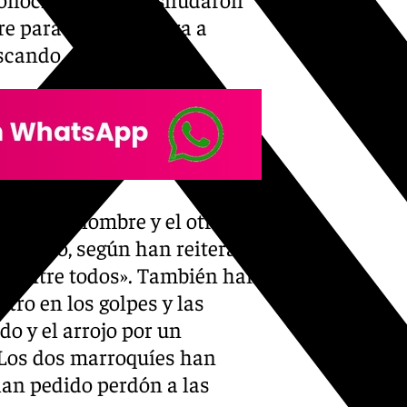
re para que accediera a
uscando.
mató al hombre y el otro, a la
ecidido, según han reiterado
, «entre todos». También han
tro en los golpes y las
do y el arrojo por un
 Los dos marroquíes han
han pedido perdón a las