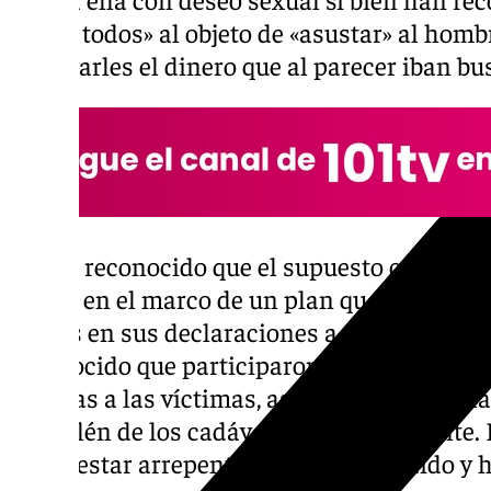
«entre todos» al objeto de «asustar» al homb
entregarles el dinero que al parecer iban b
Sí han reconocido que el supuesto cabecilla 
mujer, en el marco de un plan que habrían d
ambos en sus declaraciones a sus abogados
reconocido que participaron también los cua
torturas a las víctimas, así como en el trasla
terraplén de los cadáveres posteriormente.
dicho estar arrepentidos por lo sucedido y 