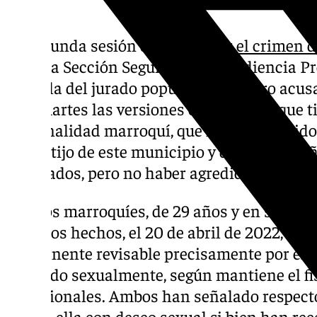
La segunda sesión del juicio por
el crimen d
sigue la Sección Segunda de la Audiencia Pr
fórmula del jurado popular con cuatro acus
este martes las versiones enfrentadas que ti
nacionalidad marroquí, que han reconocido 
un cortijo de este municipio y de su compañ
torturados, pero no haber agredido sexualme
Los dos marroquíes, de 29 años y en situaci
lugar los hechos, el 20 de abril de 2022, se 
permanente revisable precisamente por el as
agredido sexualmente, según mantiene el fi
provisionales. Ambos han señalado respect
contra ella con deseo sexual si bien han r