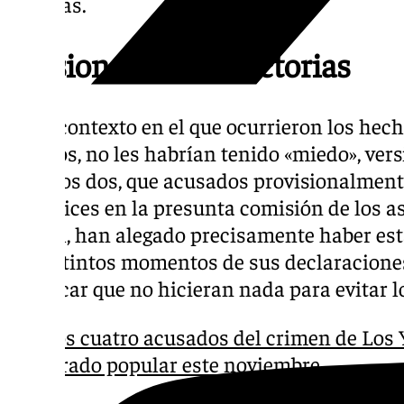
familias.
Versiones contradictorias
En el contexto en el que ocurrieron los hech
22 años, no les habrían tenido «miedo», ver
de estos dos, que acusados provisionalmente
cómplices en la presunta comisión de los as
sexual, han alegado precisamente haber est
en distintos momentos de sus declaraciones
justificar que no hicieran nada para evitar l
Los cuatro acusados del crimen de Los 
jurado popular este noviembre