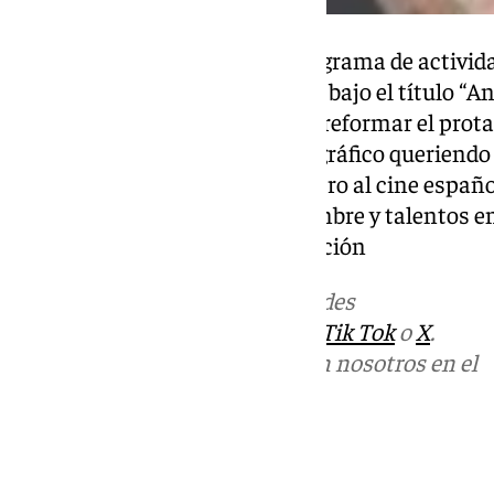
Maracena ha presentado el programa de activida
39ª edición de los Premios Goya bajo el título “
Goya”, estas iniciativas buscan reformar el prot
panorama cultural y cinematográfico queriendo i
de los Goya, poniendo en el centro al cine espa
cultural con creadores de renombre y talentos 
trasladado hasta nuestra redacción
Más noticias de
101TV
en las redes
sociales:
Instagram
,
Facebook
,
Tik Tok
o
X
.
Puedes ponerte en contacto con nosotros en el
correo
informativos@101tv.es
Tags: