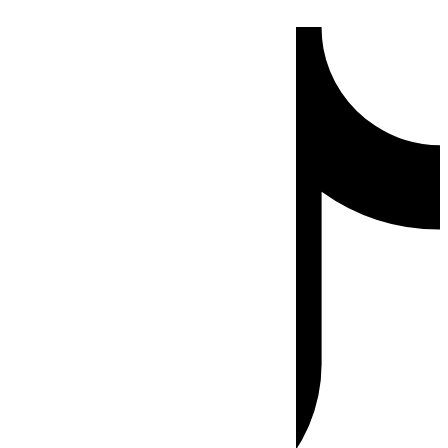
Ir
Tiktok
al
contenido