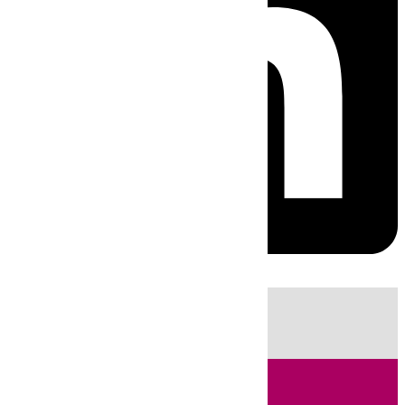
HOY
|
Fútbol
Sucesos
Cádiz
Feria de Málaga
Política