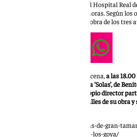
mantendrán un encuentro en el Hospital Real de
viernes 10 de enero a las 12.00 horas. Según los 
imprescindible para conocer la obra de los tres a
En el Espacio Escénico de Maracena,
a las 18.0
viernes, se proyectará la película ‘Solas’, de Ben
aniversario de su estreno. El propio director par
coloquio donde compartirá detalles de su obra y 
asistentes
.
https://www.101tv.es/8-estatuas-de-gran-tama
nos-acercan-a-la-ceremonia-de-los-goya/