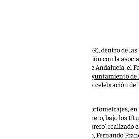
La Universidad de Granada, (UGR), dentro de la
proyecto FicTrans, en colaboración con la asoci
Igualdad, la Academia de Cine de Andalucía, el F
el consistorio de la capital y el
ayuntamiento de
serie de actividades en torno a la celebración de
Goya
el próximo 8 de febrero.
Esta tarde se proyectarán dos cortometrajes, e
a las 19:00 horas de Sandra Romero, bajo los títul
del año 2020, y ‘El perro de un torero’, realizado
Los directores Benito Zambrano, Fernando Fra