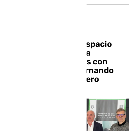
El Hospital Real y el Espacio
Escénico de Maracena
organizan encuentros con
Benito Zambrano, Fernando
Franco y Sandra Romero