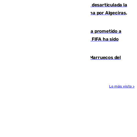
Golpe internacional al narcotráfico: desarticulada la
red que introdujo 21 toneladas de cocaína por Algeciras,
Málaga y Valencia
El Gobierno niega que Infantino haya prometido a
Marruecos la final del Mundial 2030: "La FIFA ha sido
tajante"
Podemos y Sumar piden expulsar a Marruecos del
Mundial de 2030 tras la crisis de Ceuta
Lo más visto >
Más noticias
Ver más >