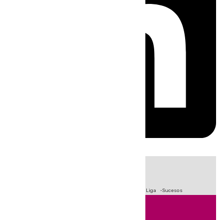
HOY
|
Fútbol
Primera División
Crisis Migratoria en Ceuta
LaLiga
Sucesos