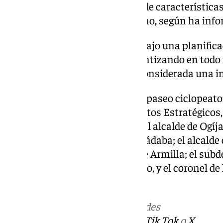
roja de la Alhambra o material de característica
manera respetuosa en el entorno, según ha info
Las obras se han desarrollado bajo una planifi
con los mandos militares, garantizando en todo
operatividad de la base aérea, considerada una i
Al acto de inauguración de este paseo ciclopeat
diputada de Presidencia, Proyectos Estratégicos,
Reto Demográfico, María Vera; el alcalde de Ogíja
de Las Gabias, María Merinda Sádaba; el alcalde
concejales del Ayuntamiento de Armilla; el sub
Federico González-Vico Santiago, y el coronel de 
Joaquín Aguirre.
Más noticias de
101TV
en las redes
sociales:
Instagram
,
Facebook
,
Tik Tok
o
X
.