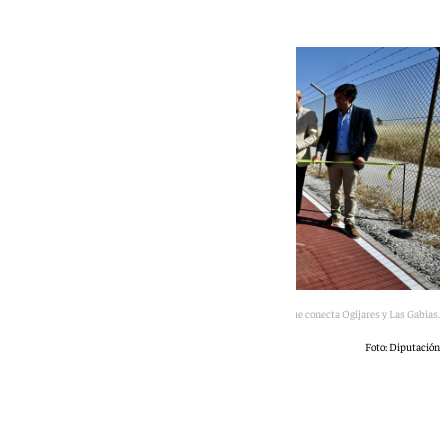
Inauguración del paseo ciclopeatonal que conecta Ogíjares y Las Gabias.
Foto: Diputación
101 TV