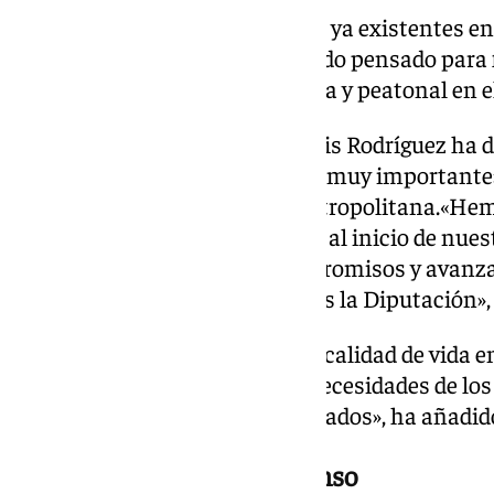
Este nuevo tramo se suma a los ya existentes en
de la Vega. Conforma un recorrido pensado para 
la mejora de la movilidad ciclista y peatonal en e
Durante la inauguración, Francis Rodríguez ha 
estratégica completa una «ruta muy importante» 
especialmente, para el área metropolitana.«He
una propuesta que planteamos al inicio de nuest
cumplimos con nuestros compromisos y avanza
estratégicos que tenía marcados la Diputación»,
«Es una apuesta por mejorar la calidad de vida e
espacios que respondan a las necesidades de los
que ahora quedan mejor conectados», ha añadid
Áreas deportivas y de descanso