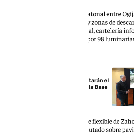
Las obras en este paseo ciclopeatonal entre Ogíj
la creación de áreas deportivas y zonas de desca
señalización horizontal y vertical, cartelería in
alumbrado público compuesto por 98 luminaria
movimiento.
NOTICIA RELACIONADA
Adjudican las obras que completarán el
circuito familiar y deportivo en la Base
de Armilla
El carril bici cuenta con un firme flexible de Zah
que el paseo peatonal se ha ejecutado sobre pav