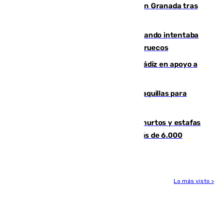
Angustioso rescate de una familia en Granada tras
caer su coche por un terraplén
Fallece un joven tras caer al mar cuando intentaba
entrar en parapente a Ceuta desde Marruecos
CIES NO moviliza a la provincia de Cádiz en apoyo a
la respuesta humanitaria de Ceuta
El mercado de Jerez refrigera sus taquillas para
facilitar las compras a sus visitantes
Detenida una pareja por presuntos hurtos y estafas
en Málaga tras ser descubiertos con más de 6.000
euros
Lo más visto >
Más noticias