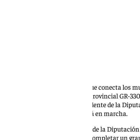
martes, 26 mayo 2026, 17:04
Compartir:
El nuevo paseo ciclopeatonal que conecta los mu
Gabias a través de la carretera provincial GR-3303
ha sido inaugurado por el presidente de la Dipu
Rodríguez, este martes, y ya está en marcha.
Este es un proyecto estratégico de la Diputación
1.432.080 euros, y que permite completar un gran