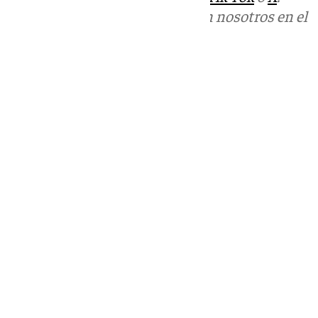
Puedes ponerte en contacto con nosotros en el
correo
informativos@101tv.es
Tags:
Últimas noticias