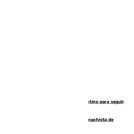
Marruecos, la principal baza de Infantino para seguir
al frente de la FIFA
Pedro Sánchez condena el crimen machista de
Benahavís