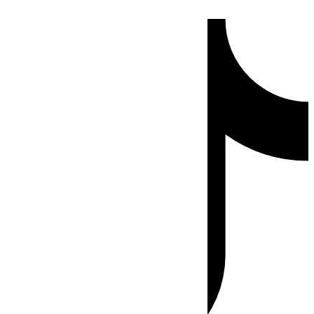
Ir
Tiktok
al
contenido