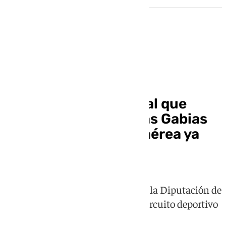
Provincia
El paseo ciclopeatonal que
conecta Ogíjares y Las Gabias
alrededor de la base aérea ya
está en marcha
Este es un proyecto estratégico de la Diputación de
Granada, que completa un gran circuito deportivo
y familiar