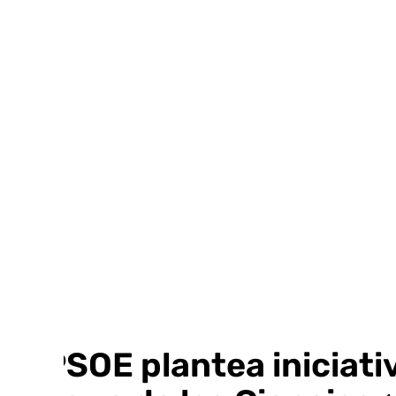
Ir
al
contenido
El PSOE plantea iniciati