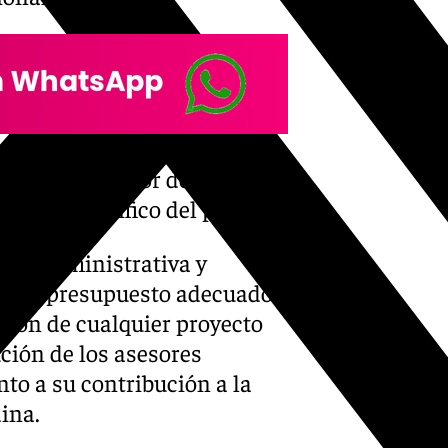
eñaban su labor de forma
 valor científico del parque.
tión administrativa y
ón del presupuesto adecuado
nsión de cualquier proyecto
ución de los asesores
nto a su contribución a la
ina.