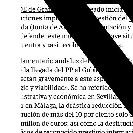
El
PSOE de Granada
ha planteado iniciativa
instituciones implicadas en la gestión del
P
Granada (Junta de Andalucía, Diputación 
para «defender este museo ante la grave situ
se encuentra y «así recobre su prestigio».
El parlamentario andaluz del PSOE Gerard
«desde la llegada del PP al Gobierno andal
que afectan gravemente a este espacio y po
prestigio y viabilidad». Se ha referido a la «
administrativa y económica en Sevilla, el a
similar en Málaga, la drástica reducción de
disminución de más del 10 por ciento solo 
de un millón de euros; así como la destituci
científicos de reconocido prestigio internac