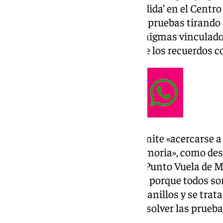
‘El misterio de la Maracena perdida’ en el Centro
tienen que superar una serie de pruebas tirando 
observación para resolver los enigmas vinculados 
municipio y encontrar el baúl de los recuerdos co
Esta divertida actividad les permite «acercarse 
forma lúdica y estimular su memoria», como des
Agente de Innovación local del Punto Vuela de
basada en la Maracena antigua, porque todos so
ayuntamiento había unos marranillos y se trata
pistas. Ellos hacen piña para resolver las prueb