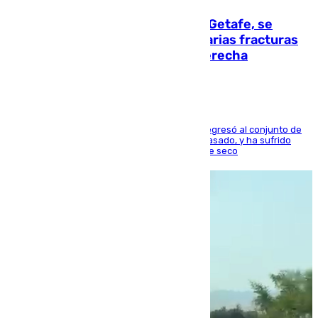
Christantus Uche, delantero del Getafe, se
perderá toda la temporada por varias fracturas
en los ligamentos de su rodilla derecha
El centrocampista reconvertido en atacante regresó al conjunto de
la capital, después de salir obligado el curso pasado, y ha sufrido
una lesión que lo mantendrá un año en el dique seco