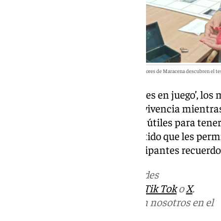
Los mayores de Maracena descubren el teso
Con este ‘escape room’ de ‘Mentes en juego’, los
su memoria y refuerzan su convivencia mientras
las nuevas tecnologías, que son útiles para tene
todo en un ambiente muy divertido que les perm
compartir con el resto de participantes recuerdo
Más noticias de
101TV
en las redes
sociales:
Instagram
,
Facebook
,
Tik Tok
o
X
.
Puedes ponerte en contacto con nosotros en el
correo
informativos@101tv.es