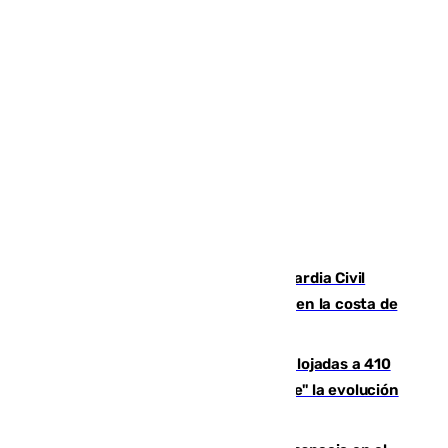
Persecución en Punta Umbría: la Guardia Civil
interviene más de 800 kilos de cocaína en la costa de
Huelva
El incendio de Niebla mantiene desalojadas a 410
personas que siguen con "incertidumbre" la evolución
del viento