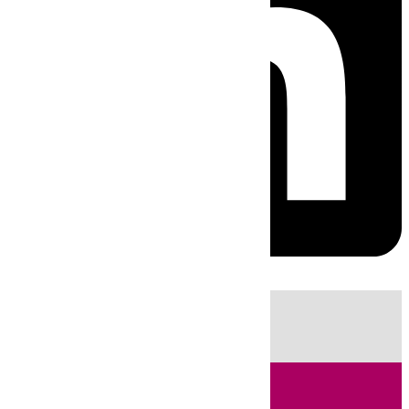
HOY
|
Sucesos
Guardia Civil
Huelva
Incendios
Fútbol