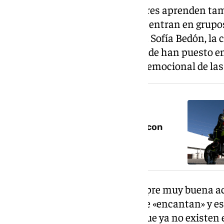
A través de este juego, los mayores aprenden tam
ejemplo. «Se lo pasan muy bien, entran en grupos
manera muy divertida», destaca Sofía Bedón, la 
Contratación en Maracena, donde han puesto en
promover también el bienestar emocional de la
NOTICIA RELACIONADA
El niño de Maracena que sueña con
correr en MotoGP
Este tipo de juegos tienen siempre muy buena ac
las participantes, asegura que le «encantan» y es
fotos de hace años, de lugares que ya no existen