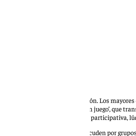
María José Ramírez
martes, 16 junio 2026, 14:05
Compartir:
Pruebas, pistas y mucha diversión. Los mayores
programa innovador, ‘Mentes en juego’, que trans
de memoria en una experiencia participativa, lú
Muy ilusionados, los mayores acuden por grupos 