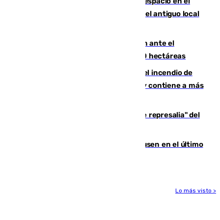
Las marcas internacionales ganan espacio en el
Centro de Málaga: la Tagliatella abre en el antiguo local
de Vox Sports Bar
Moreno pide extremar la precaución ante el
incendio de Niebla, que supera las 4.000 hectáreas
340 personas más desalojadas por el incendio de
Niebla, que mantiene a 410 evacuadas y contiene a más
de 500 efectivos trabajando
Italia responde ante las "medidas de represalia" del
Gobierno de Sánchez
El Sevilla se desinfla ante el Leverkusen en el último
ensayo (1-2)
Lo más visto >
Más noticias