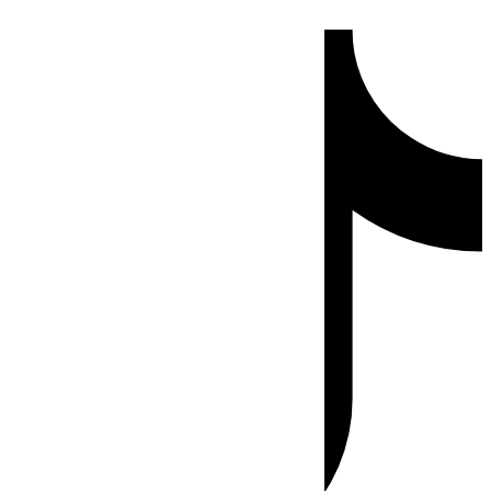
Ir
Tiktok
al
contenido