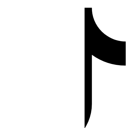
Ir
Tiktok
al
contenido