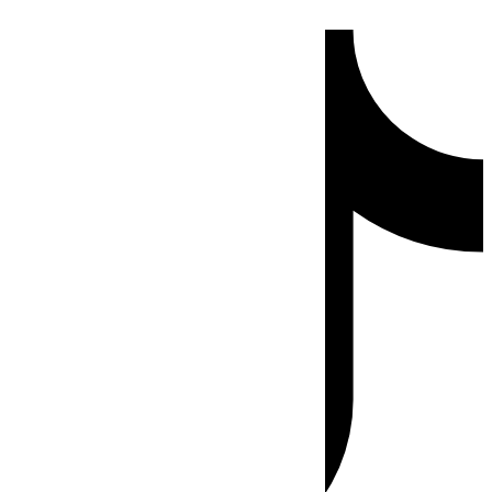
Ir
Tiktok
al
contenido