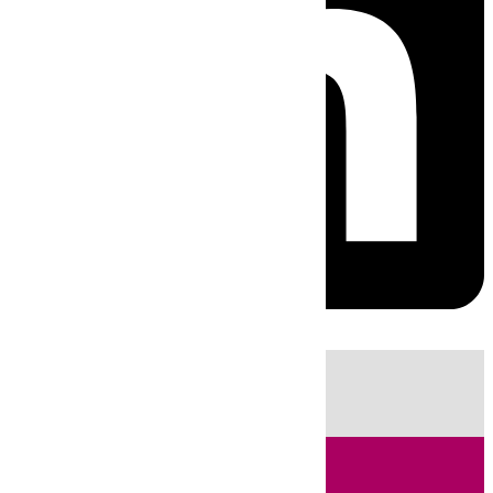
HOY
|
Fútbol
Sucesos
Ciencia
Primera División
Cádiz