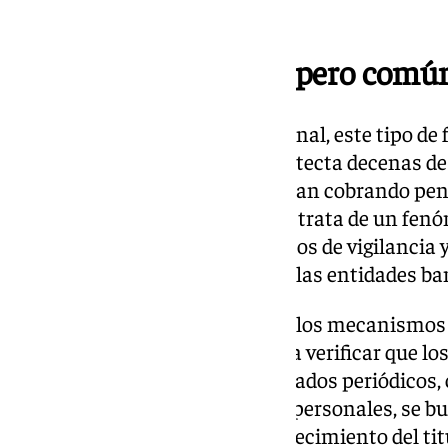
resulta condenado.
Un fraude silencioso pero comú
Aunque pueda parecer excepcional, este tipo de f
Cada año, la Seguridad Social detecta decenas de
familiares de fallecidos continúan cobrando pen
muchos casos durante años. Se trata de un fenó
que obliga a redoblar los esfuerzos de vigilancia 
administraciones públicas y de las entidades ba
El control de vivencia es uno de los mecanismo
administraciones emplean para verificar que los
siguen vivos. A través de certificados periódico
civiles o incluso notificaciones personales, se bu
pago de prestaciones tras el fallecimiento del ti