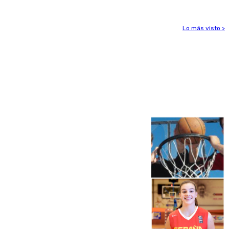
Lo más visto >
Más noticias
Ver más >