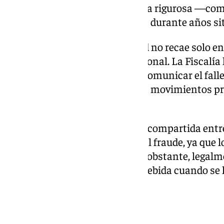
controles no se aplican de forma rigurosa —com
Granada— pueden mantenerse durante años sit
En este caso, la responsabilidad no recae solo en
cadena de supervisión institucional. La Fiscalía 
el banco tenía la obligación de comunicar el fall
titular de la cuenta no realizaba movimientos p
requerimientos de vivencia.
El hecho de que la cuenta fuera compartida entr
podido dificultar la detección del fraude, ya q
podrían parecer habituales. No obstante, legalme
constituye una apropiación indebida cuando se h
público y sin derecho legítimo.