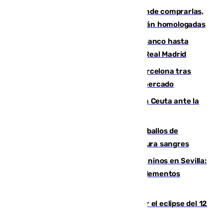
Gafas para el eclipse solar 2026: dónde comprarlas,
dónde conseguirlas y cómo saber si están homologadas
Vinícius Júnior seguirá vestido de blanco hasta
2032 tras cerrar su renovación con el Real Madrid
Rodrigo negocia su fichaje por el Barcelona tras
romper con el Madrid y revoluciona el mercado
El Rey traslada a Vivas su respaldo a Ceuta ante la
crisis migratoria
El primer ciclo de las carreras de caballos de
Sanlúcar arranca este sábado con 27 pura sangres
Continúan los cierres de parques caninos en Sevilla:
se detectan alimentos que contienen elementos
peligrosos
Estos son los mejores sitios para ver el eclipse del 12
de agosto en la provincia de Málaga