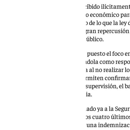
La cuantía total que habría percibido ilícitamen
cifra que refleja el grave perjuicio económico par
delitos, que se encuadran dentro de lo que la le
la Seguridad Social, tienen una gran repercusió
sobre los recursos del sistema público.
El Ministerio Fiscal
también ha puesto el foco en
domiciliaban los pagos, señalándola como respons
atribuye una posible negligencia al no realizar l
correspondientes, los cuales permiten confirmar 
sigue con vida. Por esta falta de supervisión, el
Social la muerte de la beneficiaria.
No obstante, la entidad ha abonado ya a la Seguri
pensiones correspondientes a los cuatro últimos
euros, quedando aún pendiente una indemnizaci