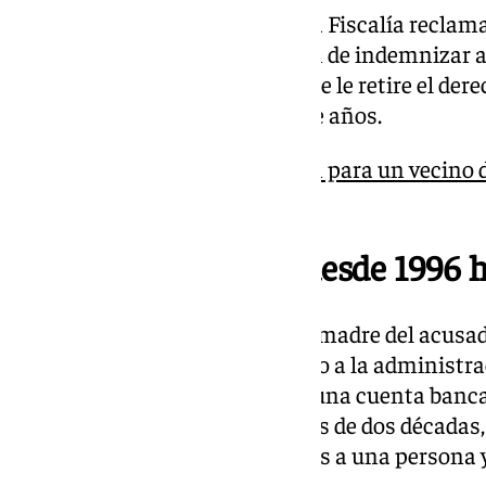
Además de la pena de prisión, la Fiscalía recla
de 350.000 euros y la obligación de indemnizar a
euros. También se solicita que se le retire el de
beneficios fiscales durante siete años.
Piden cinco años de prisión para un vecino 
homicidio
Una pensión activa desde 1996 
Según el relato de la Fiscalía, la madre del acusa
pero su hijo no notificó el deceso a la administrac
cobro de la pensión mensual a una cuenta banc
su progenitora. Así, durante más de dos década
a mes de los ingresos destinados a una persona y