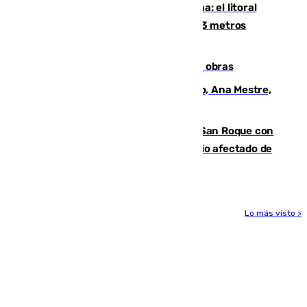
Julio supera a junio en basura marina: el litoral
occidental malagueño recoge más de 33 metros
cúbicos de residuos
El Cádiz se afila ante un Granada en obras
La nueva presidenta del Parlamento, Ana Mestre,
hace parada institucional en Cádiz
Estabilizado el incendio forestal de San Roque con
19 familias aún desalojadas y un domicilio afectado de
gravedad
Lo más visto >
Más noticias
Ver más >