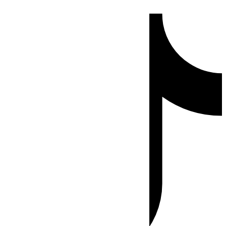
Ir
Tiktok
al
contenido