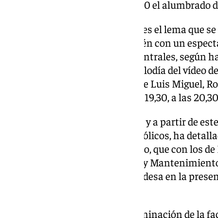
Ayuntamiento que fuera el día 30 el alumbrado d
‘Granada te abraza en Navidad’ es el lema que se
de la ciudad, que contará también con un espect
más, que tendrá como temas centrales, según ha 
Mayores, Carolina Amate, la melodía del vídeo de
Europea en 2031, y villancicos de Luis Miguel, R
ver en la Plaza del Carmen a las 19,30, a las 20,3
Se cortarán los fines de semana y a partir de este
eje central en torno a Reyes Católicos, ha detalla
Seguridad Ciudadana, Ana Agudo, que con los de 
Turismo, Juan Ramón Ferreira, y Mantenimiento
acompañado también a la alcaldesa en la prese
navideña de Granada.
En la Plaza del Carmen, a la iluminación de la fa