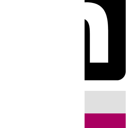
HOY
|
Sucesos
Fútbol
Cádiz
LaLiga
Campo de Gibraltar