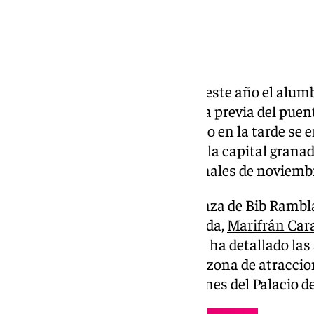
La ciudad de Granada adelanta este año el alumb
venido haciendo coincidir con la previa del puen
sábado, 30 de noviembre, cuando en la tarde se 
de puntos de luz en el centro de la capital granad
navideñas no se encendían a finales de noviemb
En una comparecencia en la Plaza de Bib Rambla,
andaluza, la alcaldesa de Granada,
Marifrán Car
a participar de este momento, y ha detallado las
Ayuntamiento, que ampliará la zona de atraccio
pequeños hasta las inmediaciones del Palacio d