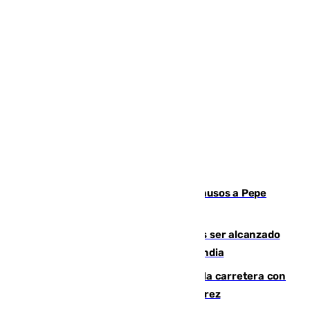
Granada despide con lágrimas y aplausos a Pepe
Habichuela
Un futbolista de 24 años muere tras ser alcanzado
por un rayo durante un partido en Tailandia
Muere un conductor tras salirse de la carretera con
su turismo en la A-480 a la altura de Jerez