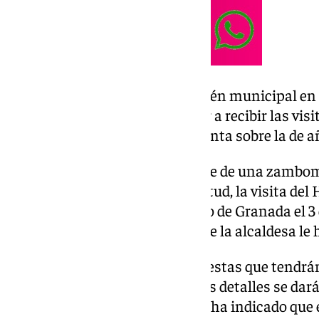
El 3 de diciembre se abrirá el belén municipal en 
Plaza del Carmen para empezar a recibir las visi
también una fecha que se adelanta sobre la de a
La celebración el 21 de diciembre de una zambomb
organizada por el área de Juventud, la visita del
cargo de la hermandad del Rocío de Granada el 3 
recuperó el año pasado y a la que la alcaldesa le
Todo ello en el marco de unas fiestas que tendr
cabalgata de Reyes Magos, cuyos detalles se dar
según ha explicado Carazo, que ha indicado que e