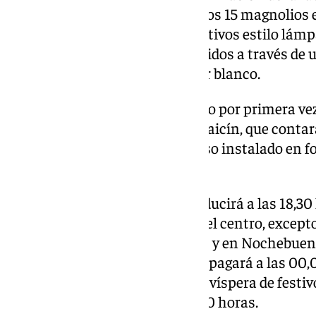
con cortinas de luces LED y de los 15 magnolios e
sumará la instalación de 50 motivos estilo lámp
altura de 1,5 metros, estarán unidos a través de
cordón de puntos de luz de color blanco.
En los barrios, se ha incorporado por primera v
Navidad en la calle Agua del Albaicín, que conta
formado por un cordón luminoso instalado en fo
caída.
El horario del encendido se producirá a las 18,30
permanecerá hasta las 1,00 en el centro, excepto
festivo que será a las 3,00 horas y en Nochebuena
mientras que en los barrios se apagará a las 00,0
1,00 horas los viernes, sábado y víspera de festi
Nochevieja estará hasta las 3,00 horas.