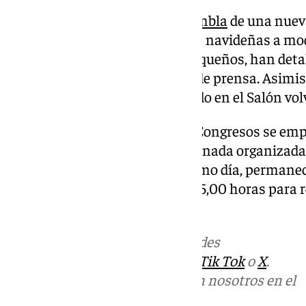
La instalación en
plaza Bib-Rambla
de una nuev
árbol gigante carrusel con bolas navideñas a mo
hacer las delicias de los más pequeños, han det
Granada también en una nota de prensa. Asimism
atracciones navideño emplazado en el Salón volv
En la explanada del Palacio de Congresos se emp
al 10 de enero la feria ‘Sabor Granada organizada
las atracciones, abiertas el mismo día, permanec
horario de mañana, de 11,00 a 15,00 horas para r
horas y cerrar a las 21,00 horas.
Más noticias de
101TV
en las redes
sociales:
Instagram
,
Facebook
,
Tik Tok
o
X
.
Puedes ponerte en contacto con nosotros en el
correo
informativos@101tv.es