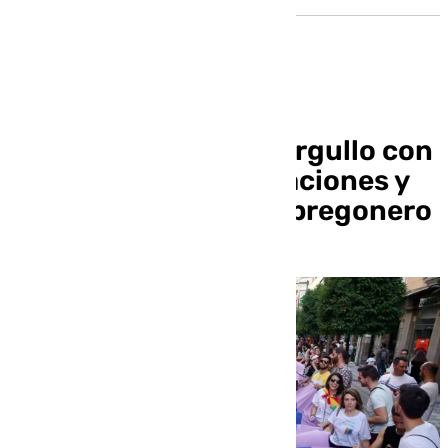
Granada celebra su Orgullo con
manifestación, actuaciones y
Curro Albaicín como pregonero