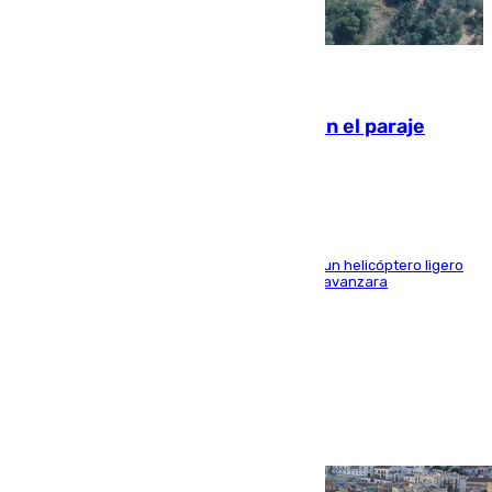
09.08.2026
Extinguido un incendio forestal en el paraje
Monte de la Tortuga de Málaga
El Plan Infoca movilizó a medios terrestres y a un helicóptero ligero
para contener las llamas y evitar que el fuego avanzara