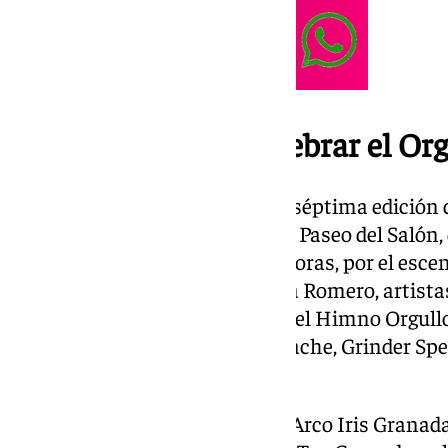
Actuaciones para celebrar el Or
Bajo el lema ‘Vuélvete Lorca’, la séptima edició
este sábado con una fiesta en el Paseo del Salón
Cristano. A partir de las 20:30 horas, por el es
además de la cantante Verónica Romero, artista
de la copla y la saeta y creador del Himno Orgul
Carmen Bombón, Suhaula Conache, Grinder Sp
el DJ Luis Morillo.
En este evento, organizado por Arco Iris Granada