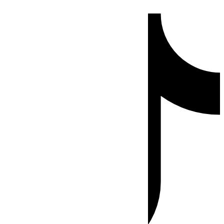
Ir
Tiktok
al
contenido