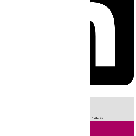
HOY
|
Incendios
Sucesos
Crisis Migratoria en Ceuta
Fútbol
LaLiga