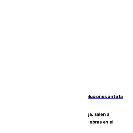
Más de 15.000 ceutíes claman por soluciones ante la
crisis migratoria
Los vecinos de Pedregalejo en Málaga, salen a
protestar en contra del resultado de las obras en el
paseo marítimo