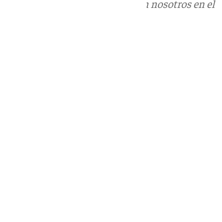
Puedes ponerte en contacto con nosotros en el
correo
informativos@101tv.es
Tags:
Últimas noticias