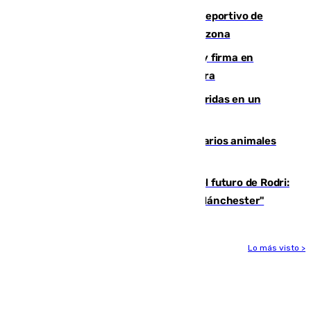
Un incendio en un local del puerto deportivo de
Fuengirola genera una gran susto en la zona
Daniel Mérida derriba a Griekspoor y firma en
Montreal el mejor resultado de su carrera
Dos personas mueren y tres son heridas en un
accidente de tráfico en Utrera
Estudiarán el comportamiento de varios animales
durante el eclipse
Maresca evita pronunciarse sobre el futuro de Rodri:
"Por el momento, el viernes estará en Mánchester"
Lo más visto >
Más noticias