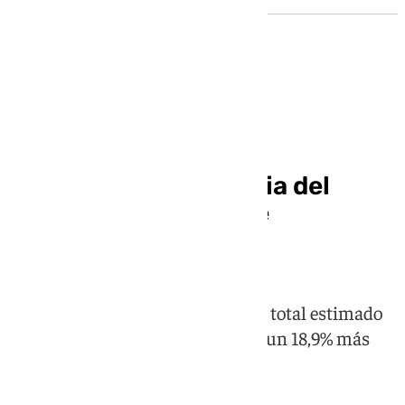
Corpus Granada 2026
Granada cierra su feria del
Corpus con récord de
asistencia
El Real de Almanjáyar registró un total estimado
de 131.434 personas, que suponen un 18,9% más
con respecto al año anterior