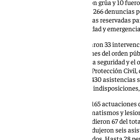
56 vehículos fueron retirados con grúa y 10 fuer
sentido, también se tramitaron 266 denuncias p
turismos y motocicletas en zonas reservadas pa
reducida, VTC o zonas de seguridad y emergencia
Los agentes desplegados realizaron 33 interven
estupefacientes y por alteraciones del orden púb
detenciones por delitos contra la seguridad y el 
comprendió 138 voluntarios de Protección Civil, 
servicio. Además, se realizaron 430 asistencias s
principalmente vinculadas con indisposiciones,
Esta última tipología congregó 165 actuaciones d
abarcaron la atención por traumatismos y lesio
y reacciones alérgicas comprendieron 67 del tota
congregaron 44. Además, se produjeron seis asis
principalmente por niños perdidos. Hasta 28 pe