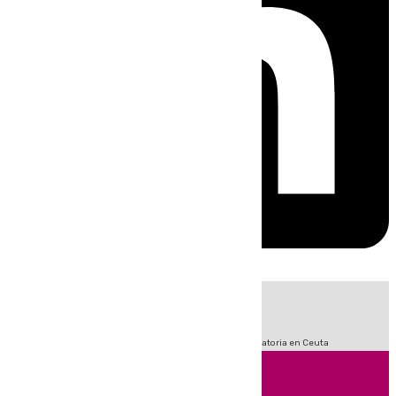
HOY
|
Fútbol
LaLiga
Sucesos
Primera División
Crisis Migratoria en Ceuta