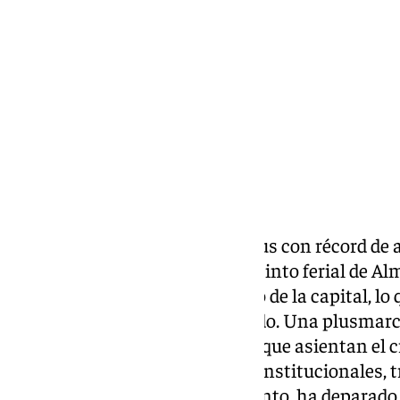
lunes, 8 junio 2026, 13:48
Compartir:
Granada cerró su feria del Corpus con récord de a
personas que pasaron por el recinto ferial de A
anunciada por el Ayuntamiento de la capital, lo
18,9% con respecto al año pasado. Una plusmarc
aumento de las casetas, con 79 que asientan el 
De ellas, 61 tradicionales, siete institucionales,
servicios. Todo ello, en su conjunto, ha deparado