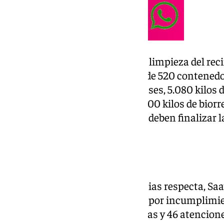
Al margen, el despliegue para la limpieza del re
instalación de 200 papeleras y de 520 contenedore
recopilaron 11.500 kilos de envases, 5.080 kilos d
vidrio, 4.600 kilos de aceite y 5.600 kilos de bior
embargo, variarán en tanto que deben finalizar l
casetas.
Incidencias
En lo que al balance de incidencias respecta, Sa
registraron hasta 74 denuncias por incumplimie
actuaciones de auxilio a personas y 46 atencione