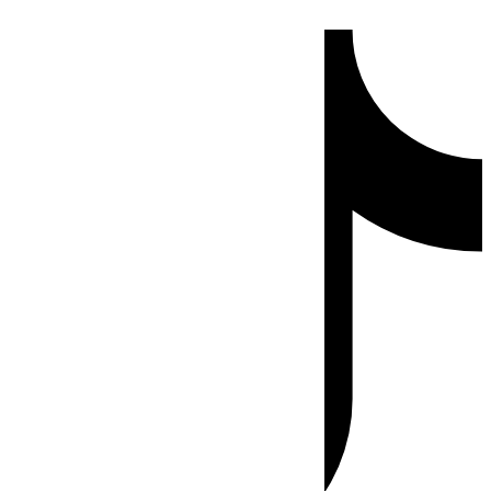
Ir
Tiktok
al
contenido