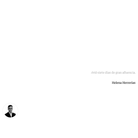
El Real de Almanjáyar vivió siete días de gran afluencia.
Helena Herrerías
Chema Ruiz