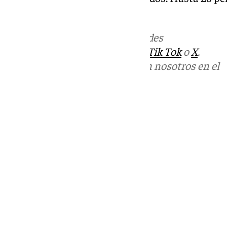
hospital.
Más noticias de
101TV
en las redes
sociales:
Instagram
,
Facebook
,
Tik Tok
o
X
.
Puedes ponerte en contacto con nosotros en el
correo
informativos@101tv.es
Tags:
Feria del Corpus de Granada
Últimas noticias