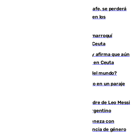
Christantus Uche, delantero del Getafe, se perderá
toda la temporada por varias fracturas en los
ligamentos de su rodilla derecha
Expulsado de España un ciudadano marroquí
condenado por allanar una vivienda en Ceuta
Vivas niega la versión del Gobierno y afirma que aún
quedan entre 8.000 y 11.000 migrantes en Ceuta
¿Es Tadej Pogacar el mejor ciclista del mundo?
Los Bomberos combaten un incendio en un paraje
de Granada
Muere a los 68 años Jorge Messi, padre de Leo Messi
y pieza fundamental en la carrera del argentino
Retiene a su mujer en su casa y ameneza con
quemar la vivienda: nuevo caso de violencia de género
en Málaga