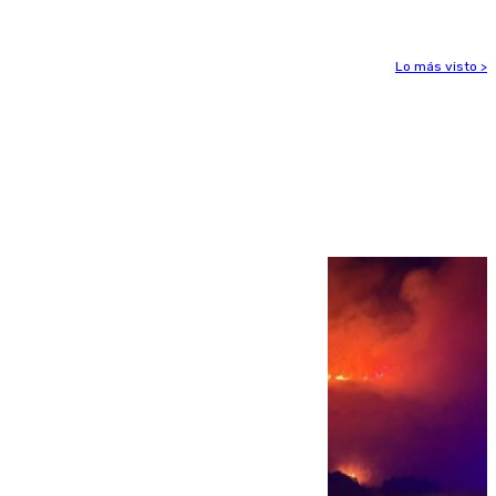
Lo más visto >
Más noticias
Ver más >