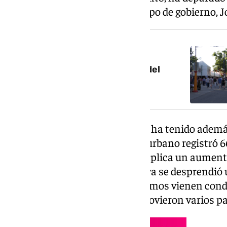
ha valorado el portavoz del equipo de gobierno, J
NOTICIA RELACIONADA
Granada se despide de la feria del
Corpus a lo grande
La presencia en el recinto ferial ha tenido ademá
transporte público. El autobús urbano registró 6
celebración de la feria, lo que implica un aumen
respecto al año 2025, en el que ya se desprendió
ocasión, no obstante, los guarismos vienen cond
empleados del Metro, que promovieron varios pa