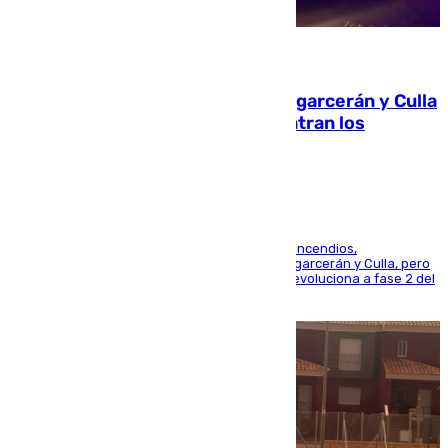
08.08.2026
Incendios de Castellón: Sierra Engarcerán y Culla
evolucionan positivamente y centran los
esfuerzos en Tírig
La UME se suma al operativo de control de los incendios,
progresando adecuadamente los de Sierra Engarcerán y Culla, pero
centrando todo el empeño en el de Culla, que evoluciona a fase 2 del
PEIF