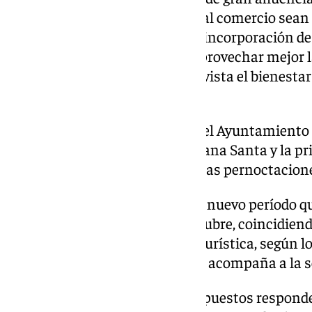
para que las políticas de apoyo al comercio sean
modificación de los límites y la incorporación d
comerciantes de estas zonas aprovechar mejor 
brinda el turismo sin perder de vista el bienesta
destacado Campoy.
En cuanto al ámbito temporal, el Ayuntamiento 
original que incluía solo la Semana Santa y la 
la falta de datos oficiales sobre las pernoctacion
En su lugar, se ha planteado un nuevo período 
de abril, mayo, septiembre y octubre, coincidien
registra una mayor ocupación turística, según lo
presentados en la memoria que acompaña a la so
«La revisión de los períodos propuestos responde