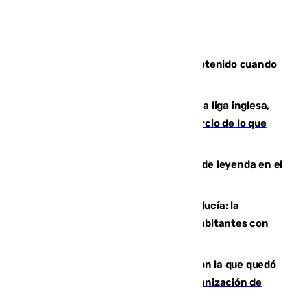
Mata a su expareja en Murcia y es detenido cuando
huía hacia Granada
El Boreham Wood, equipo de la quinta liga inglesa,
rechaza una oferta equivalente a un tercio de lo que
vale el club por un jugador
La familia Hernangómez: un legado de leyenda en el
mundo del baloncesto
Nuevo récord de población en Andalucía: la
comunidad supera los 8,7 millones de habitantes con
una alta tasa de extranjeros
Agrede sexualmente a una mujer con la que quedó
por Instagram: dos años prisión e indemnización de
9.000 euros