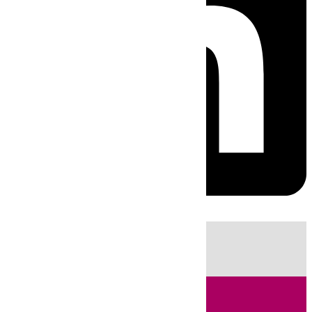
HOY
|
Fútbol
Sucesos
Cádiz
Política
LaLiga