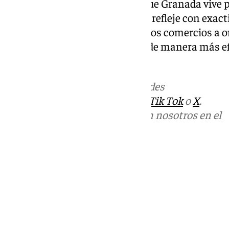
los flujos turísticos. Sabemos que Granada vive p
meses, y queremos que la ZGAT refleje con exa
concentración. Esto ayudará a los comercios a o
la ciudad gestionar su turismo de manera más ef
Campoy.
Más noticias de
101TV
en las redes
sociales:
Instagram
,
Facebook
,
Tik Tok
o
X
.
Puedes ponerte en contacto con nosotros en el
correo
informativos@101tv.es
Tags:
Últimas noticias