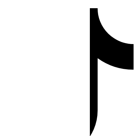
Ir
Tiktok
al
contenido