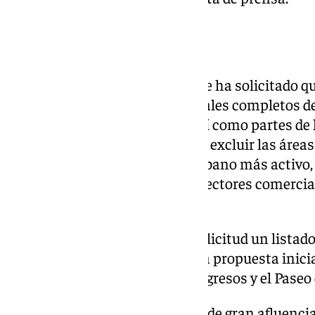
En datos
En cuanto al ámbito espacial, se ha solicitado q
ZGAT incluya los distritos postales completos de
18001, 18002, 18005 y 18012, así como partes de 
18011. Además, se ha propuesto excluir las áreas
forman parte del entramado urbano más activo, 
sea más representativa de los sectores comercial
Granada.
También se ha incluido en la solicitud un listado
habían sido contempladas en la propuesta inicial
de influencia del Palacio de Congresos y el Paseo 
«Es fundamental que las zonas de gran afluencia 