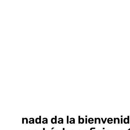
Ir
al
contenido
Granada da la bienveni