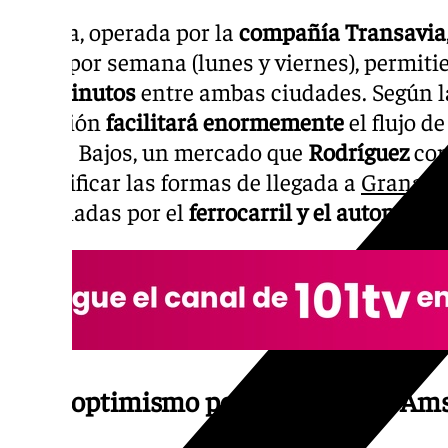
La ruta, operada por la
compañía Transavia
veces por semana (lunes y viernes), permiti
y 55 minutos
entre ambas ciudades. Según 
conexión
facilitará enormemente
el flujo d
Países Bajos, un mercado que
Rodríguez
con
diversificar las formas de llegada a
Granad
dominadas por el
ferrocarril y el automóvil
.
Gran optimismo por la ruta aérea Á