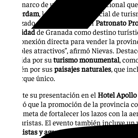
En el marco de una acción promocional que 
Ámsterdam
, la diputada provincial de turi
enfatizado el compromiso del
Patronato Pro
visibilidad
de Granada como destino turíst
esta conexión directa para vender la provin
múltiples atractivos”, afirmó Nievas. Desta
conocida por su
turismo monumental
, com
también por sus
paisajes naturales
, que in
geoparque único.
Durante su presentación en el
Hotel Apollo
destacó que la promoción de la provincia con
con la meta de fortalecer los lazos con la ae
más turistas. El evento también incluye un 
periodistas y agentes de viaje
de Países Bajo