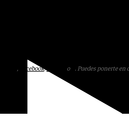
áculos de
flamenco
y una
da busca consolidar la nueva
rimonio cultural y natural de
ad
impulse el turismo y
tagram
,
Facebook
,
Tik Tok
o
X
. Puedes ponerte en 