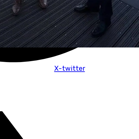
X-twitter