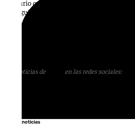
itinerario que incluye catas de vino, espect
visita guiada a la
Alhambra
.
Con estas acciones, la Diputación de Grana
ruta como una puerta de entrada al rico pat
la provincia, esperando que esta
oportunid
beneficie a la economía local.
Más noticias de
101TV
en las redes sociales:
Ins
correo
informativos@101tv.es
Tags:
Últimas noticias