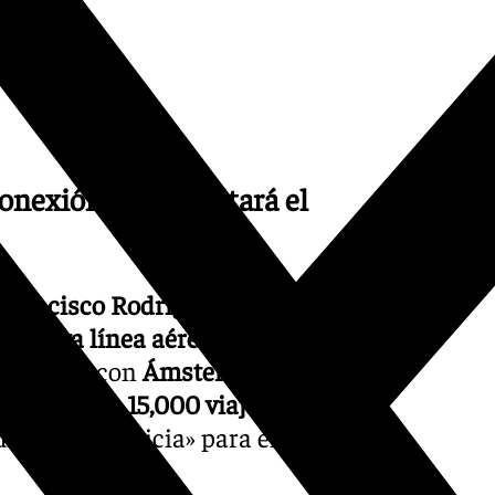
onexión que facilitará el
Francisco Rodríguez
, ha
la
nueva línea aérea
que
Granada
con
Ámsterdam
 movilizar a
15,000 viajeros
una «gran noticia» para el