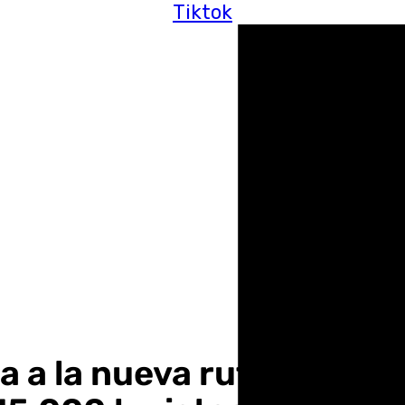
Tiktok
da a la nueva ruta aére