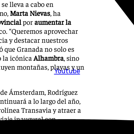
se lleva a cabo en
smo,
Marta Nievas
, ha
vincial
por
aumentar la
ico. “Queremos aprovechar
cia y destacar nuestros
có que Granada no solo es
o la icónica
Alhambra
, sino
cluyen montañas, playas y un
Youtube
de Ámsterdam, Rodríguez
tinuará a lo largo del año,
rolínea Transavia y atraer a
viaje inaugural con
s, quienes disfrutarán de un