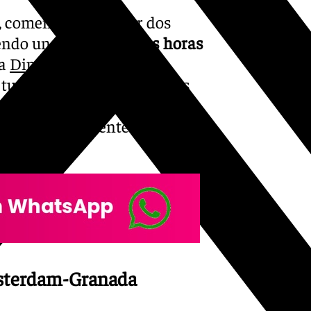
, comenzará a operar dos
endo un trayecto de
dos horas
la
Diputación
, esta nueva
e turistas procedentes de los
sidera esencial para
a
, tradicionalmente
msterdam-Granada