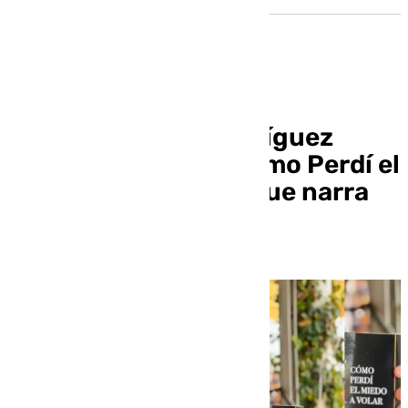
Juan Francisco Rodríguez
publica ‘Alquimia: Cómo Perdí el
Miedo a Volar’, en el que narra
su propia vida