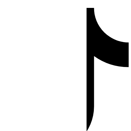
Ir
Tiktok
al
contenido