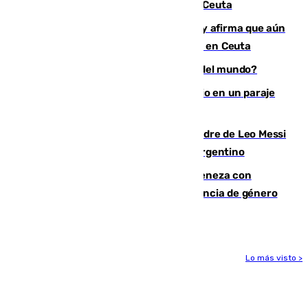
condenado por allanar una vivienda en Ceuta
Vivas niega la versión del Gobierno y afirma que aún
quedan entre 8.000 y 11.000 migrantes en Ceuta
¿Es Tadej Pogacar el mejor ciclista del mundo?
Los Bomberos combaten un incendio en un paraje
de Granada
Muere a los 68 años Jorge Messi, padre de Leo Messi
y pieza fundamental en la carrera del argentino
Retiene a su mujer en su casa y ameneza con
quemar la vivienda: nuevo caso de violencia de género
en Málaga
Lo más visto >
Más noticias