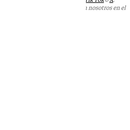
Puedes ponerte en contacto con nosotros en el
correo
informativos@101tv.es
Tags:
Últimas noticias