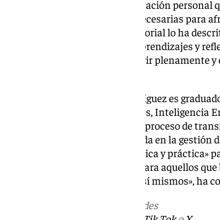
iniciar un proceso de transformación personal 
un propósito y herramientas necesarias para af
importantes de su vida». La editorial lo ha descr
que, a través de experiencias, aprendizajes y refl
ser humano para aprender a vivir plenamente y 
resiliente».
El escritor Juan Francisco Rodríguez es graduad
Dirección de Recursos Humanos, Inteligencia E
trayectoria está definida por su proceso de tran
experiencia profesional enfocada en la gestión de
desarrollar una perspectiva «única y práctica» pa
en «una fuente de inspiración para aquellos qu
potencial y la mejor versión de sí mismos», ha co
Más noticias de
101TV
en las redes
sociales:
Instagram
,
Facebook
,
Tik Tok
o
X
.