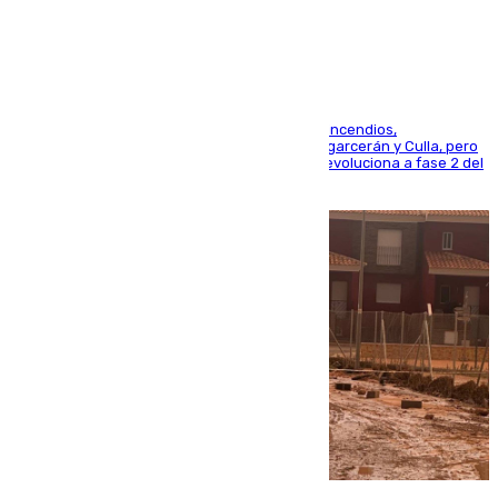
esfuerzos en Tírig
La UME se suma al operativo de control de los incendios,
progresando adecuadamente los de Sierra Engarcerán y Culla, pero
centrando todo el empeño en el de Culla, que evoluciona a fase 2 del
PEIF