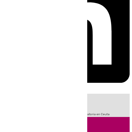
HOY
|
Fútbol
LaLiga
Sucesos
Primera División
Crisis Migratoria en Ceuta