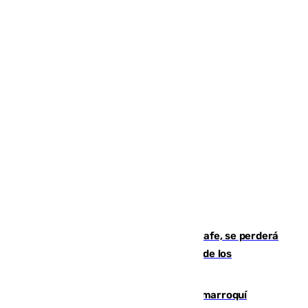
Christantus Uche, delantero del Getafe, se perderá
toda la temporada por varias fracturas de los
ligamentos de su rodilla derecha
Expulsado de España un ciudadano marroquí