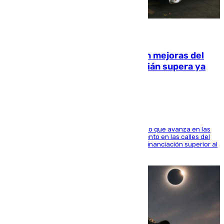
08.08.2026
La inversión del Ayuntamiento en mejoras del
entorno del Prado de San Sebastián supera ya
1.600.000 euros
El consistorio, a través de Emasesa, ha indicado que avanza en las
obras de renovación de las redes de saneamiento en las calles del
entorno del Prado, contando la zona con una financiación superior al
millón y medio de euros